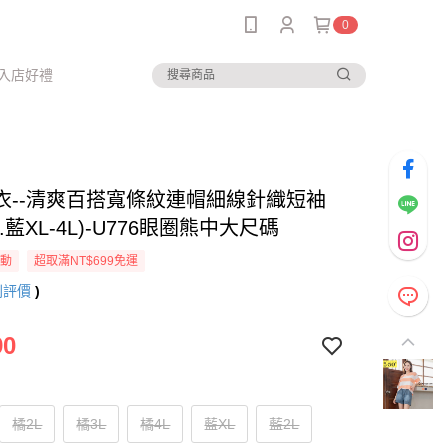
0
入店好禮
衣--清爽百搭寬條紋連帽細線針織短袖
.藍XL-4L)-U776眼圈熊中大尺碼
活動
超取滿NT$699免運
則評價
)
90
橘2L
橘3L
橘4L
藍XL
藍2L