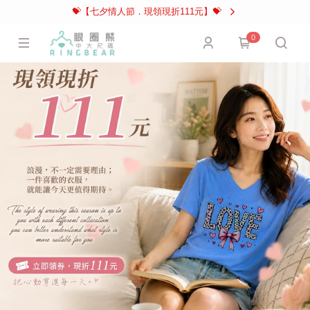
💝【七夕情人節．現領現折111元】💝
0