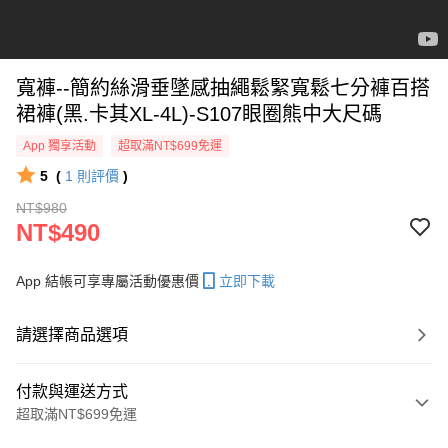
寬褲--簡約絲滑垂墜感抽繩鬆緊寬鬆七分褲百搭
裙褲(黑.卡其XL-4L)-S107眼圈熊中大尺碼
App 獨享活動
超取滿NT$699免運
5
(
1
則評價
)
NT$980
NT$490
App 結帳可享專屬活動優惠價
立即下載
請選擇商品選項
付款與運送方式
超取滿NT$699免運