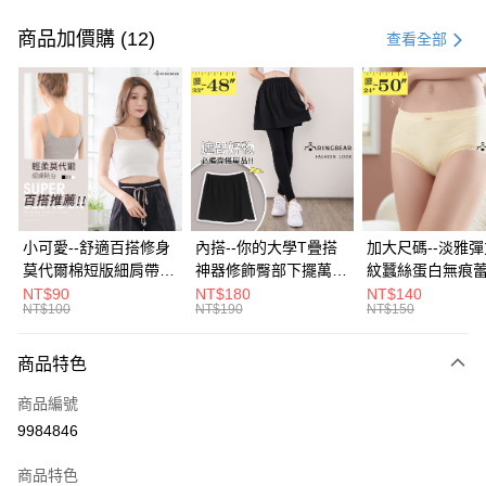
付款方式
信用卡一次付款
商品加價購 (12)
查看全部
超商取貨付款
LINE Pay
Apple Pay
街口支付
悠遊付
小可愛--舒適百搭修身
內搭--你的大學T疊搭
加大尺碼--淡雅
莫代爾棉短版細肩帶素
神器修飾臀部下擺萬用
紋蠶絲蛋白無痕
Google Pay
色背心(白.黑.灰L-2L)-
內搭裙/遮臀裙(黑2L-
角內褲(白.粉.藍.黃
NT$90
NT$180
NT$140
NT$100
NT$190
NT$150
U582眼圈熊中大尺碼
6L)-Q155眼圈熊中大
3L)-L28眼圈熊
全盈+PAY
尺碼
碼
大哥付你分期
商品特色
相關說明
商品編號
【大哥付你分期使用說明】
AFTEE先享後付
1.本服務由台灣大哥大提供，台灣大哥大用戶可立即使用無須另外申請。
9984846
2.付款方式選擇「大哥付你分期」，訂單成立後會自動跳轉到大哥付的交易
相關說明
流程，驗證手機門號後，選擇欲分期的期數、繳款截止日，確認付款後即完
商品特色
【關於「AFTEE先享後付」】