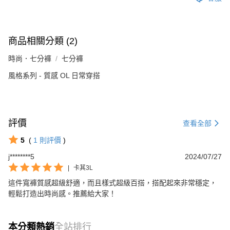
商品相關分類 (2)
時尚．七分褲
七分褲
風格系列 - 質感 OL 日常穿搭
評價
查看全部
5
(
1
則評價
)
j********5
2024/07/27
|
卡其3L
這件寬褲質感超級舒適，而且樣式超級百搭，搭配起來非常穩定，
輕鬆打造出時尚感。推薦給大家！
本分類熱銷
全站排行