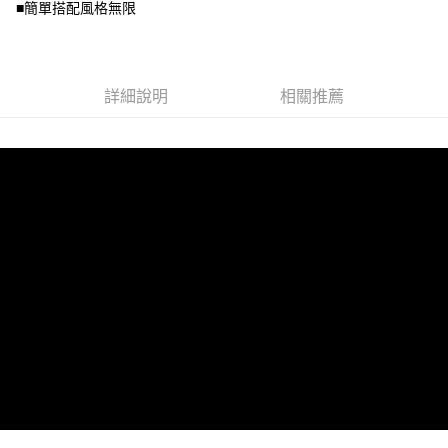
■簡單搭配風格無限
３．未成年的使用者請事先徵得法定代理人或監護人之同意方可使用
「AFTEE先享後付」，若未經同意申辦者引起之損失，本公司不負相關責
任。
４．使用「AFTEE先享後付」時，將依據個別帳號之用戶狀況，依本公司即
時審查核予不同之上限額度；若仍有額度不足之情形，本公司將視審查結果
詳細說明
相關推薦
請求用戶進行身份認證。
５．嚴禁一人註冊多個帳號或使用他人資訊註冊。若發現惡意使用之情形，
恩沛科技股份有限公司將有權停止該用戶之使用額度並採取法律行動。