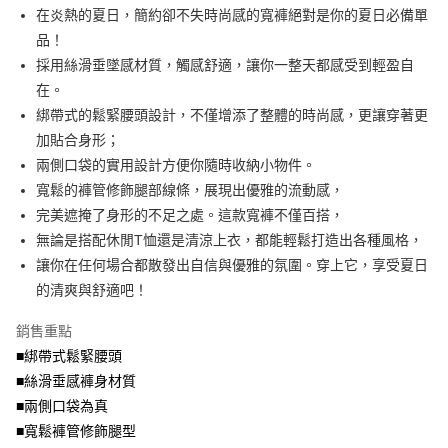
成交易。
ATM付款
AFTEE先享後付是「在收到商品之後才付款」的支付方式。 讓您購物簡單
在炎熱的夏日，簡約卻不失時尚感的寬褲絕對是你的夏日必備單
3.實際核准額度、可分期數及費用金額請依後續交易確認頁面所載為準。
便利好安心！
4.訂單成立30分鐘內，如未前往確認交易或遇審核未通過，訂單將自動取
品！
１．簡單：不需註冊會員、不需綁卡、不需儲值。
運送方式
消。如遇「轉專審核」未通過狀況，表示未達大哥付你分期系統評分，恕無
２．便利：只要手機號碼，簡訊認證，即可結帳。
採用絲滑垂墜感材質，觸感舒適，讓你一整天都感受到輕盈自
法說明評估內容。
３．安心：先確認商品／服務後，再付款。
全家取貨付款
在。
【繳款方式說明】
1.分期款項不併入電信帳單，「大哥付你分期」於每月結算日後寄送繳費提
每筆NT$70，滿NT$699(含以上)免運費
綁帶式的鬆緊腰頭設計，不僅增添了整體的時尚感，更讓穿著更
【「AFTEE先享後付」結帳流程】
醒簡訊。
１．於結帳方式選擇「AFTEE先享後付」後，將跳轉至「AFTEE先享後付」
加貼合身形；
2.透過簡訊連結打開帳單後，可選擇「超商條碼／台灣大直營門市／銀行轉
付款後全家取貨
結帳頁面，進行簡訊認證並確認金額後，即可完成結帳。
帳／街口支付／iPASS MONEY」等通路繳費。
兩側口袋的實用設計方便你隨時收納小物件。
２．訂單成立數日內，您將收到繳費通知簡訊。
每筆NT$70，滿NT$699(含以上)免運費
３．收到繳費通知簡訊後14天內，點擊此簡訊中的連結，可透過四大超商／
寬鬆的褲管修飾腿部線條，展現出優雅的流動感，
【注意事項】
ATM／網路銀行／等多元方式進行付款，方視為交易完成。
完美遮掩了身形的不足之處。這款寬褲不僅百搭，
7-11取貨付款
1.本服務係由「台灣大哥大股份有限公司」（以下簡稱本公司）所提供，讓
※ 請注意：結帳手續完成當下不需立刻繳費，但若您需要取消訂單，請聯絡
用戶於交易時，得透過本服務購買商品或服務，並由商店將買賣／分期付款
無論是搭配休閒T恤還是清涼上衣，都能輕鬆打造出各種風格，
每筆NT$70，滿NT$799(含以上)免運費
購買商品的店家。未經商家同意取消之訂單仍視為有效，需透過AFTEE先享
買賣價金債權讓與本公司後，依約使用本公司帳單繳交帳款。
後付繳納相關費用。
讓你在任何場合都散發出自信與優雅的氛圍。穿上它，享受夏日
2.基於同意付款使用「大哥付你分期」之契約關係目的，商店將以您的個人
付款後7-11取貨
※ 交易是否成功請以「AFTEE先享後付 」之結帳頁面顯示為準，若有關於
資料（包含姓名、電話或地址）提供予台灣大哥大進項蒐集、處理及利用，
的清爽與舒適吧！
是否繳費成功／繳費後需取消欲退款等相關疑問，請聯繫「AFTEE先享後付
每筆NT$70，滿NT$699(含以上)免運費
由本公司與您本人進行分期帳單所需資料之確認、核對及更正。
客戶支援中心」
https://netprotections.freshdesk.com/support/home
3.完整用戶服務條款，請詳閱以下連結：
https://oppay.tw/userRule
銷售重點
宅配
【注意事項】
■綁帶式鬆緊腰頭
１．透過由恩沛科技股份有限公司提供之「AFTEE先享後付」服務完成之交
每筆NT$100，滿NT$1,000(含以上)免運費
■絲滑垂感褲身材質
易，需依本服務之必要範圍內提供個人資料，並將交易相關給付款項請求債
權轉讓予恩沛科技股份有限公司。
■兩側口袋為真
２．關於個人資料處理事宜，請瀏覽以下網址：
■寬鬆褲管修飾腿型
https://aftee.tw/terms/#terms3