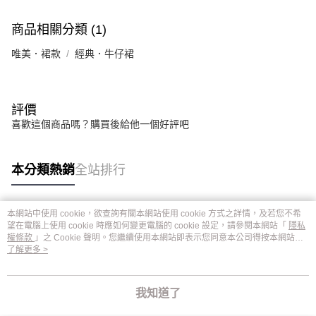
商品相關分類 (1)
唯美．裙款
經典．牛仔裙
評價
喜歡這個商品嗎？購買後給他一個好評吧
本分類熱銷
全站排行
本網站中使用 cookie，欲查詢有關本網站使用 cookie 方式之詳情，及若您不希
熱門標籤
望在電腦上使用 cookie 時應如何變更電腦的 cookie 設定，請參閱本網站「
隱私
權條款
」之 Cookie 聲明。您繼續使用本網站即表示您同意本公司得按本網站使
用條款之 Cookie 聲明使用 cookie。
了解更多 >
我知道了