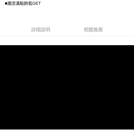
２．關於個人資料處理事宜，請瀏覽以下網址：
■潮流滿點帥氣GET
https://aftee.tw/terms/#terms3
３．未成年的使用者請事先徵得法定代理人或監護人之同意方可使用
「AFTEE先享後付」，若未經同意申辦者引起之損失，本公司不負相關責
任。
４．使用「AFTEE先享後付」時，將依據個別帳號之用戶狀況，依本公司即
詳細說明
相關推薦
時審查核予不同之上限額度；若仍有額度不足之情形，本公司將視審查結果
請求用戶進行身份認證。
５．嚴禁一人註冊多個帳號或使用他人資訊註冊。若發現惡意使用之情形，
恩沛科技股份有限公司將有權停止該用戶之使用額度並採取法律行動。