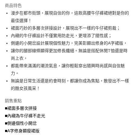
流程，驗證手機門號後，選擇欲分期的期數、繳款截止日，確認付款後即完
商品特色
【關於「AFTEE先享後付」】
成交易。
ATM付款
AFTEE先享後付是「在收到商品之後才付款」的支付方式。 讓您購物簡單
漫步在都市街頭，展現自信的你，這款高腰牛仔褲裙絕對是你的
3.實際核准額度、可分期數及費用金額請依後續交易確認頁面所載為準。
便利好安心！
4.訂單成立30分鐘內，如未前往確認交易或遇審核未通過，訂單將自動取
最佳選擇！
１．簡單：不需註冊會員、不需綁卡、不需儲值。
運送方式
消。如遇「轉專審核」未通過狀況，表示未達大哥付你分期系統評分，恕無
２．便利：只要手機號碼，簡訊認證，即可結帳。
裙面巧妙的多層次拼接設計，展現出不一樣的牛仔裙剪裁；
法說明評估內容。
３．安心：先確認商品／服務後，再付款。
全家取貨付款
內襯的牛仔褲設計不僅實用防走光，更增添了隨性感；
【繳款方式說明】
1.分期款項不併入電信帳單，「大哥付你分期」於每月結算日後寄送繳費提
每筆NT$70，滿NT$699(含以上)免運費
側邊的小開岔設計展現個性魅力，完美彰顯出修身的A字裙版，
【「AFTEE先享後付」結帳流程】
醒簡訊。
１．於結帳方式選擇「AFTEE先享後付」後，將跳轉至「AFTEE先享後付」
讓你的腿部線條顯得更加修長纖細。無論是搭配休閒T恤還是時
2.透過簡訊連結打開帳單後，可選擇「超商條碼／台灣大直營門市／銀行轉
付款後全家取貨
結帳頁面，進行簡訊認證並確認金額後，即可完成結帳。
帳／街口支付／iPASS MONEY」等通路繳費。
尚上衣，
２．訂單成立數日內，您將收到繳費通知簡訊。
每筆NT$70，滿NT$699(含以上)免運費
３．收到繳費通知簡訊後14天內，點擊此簡訊中的連結，可透過四大超商／
都能帶來滿滿的潮流氣息，讓你輕鬆穿出隨興時尚感與自信魅
【注意事項】
ATM／網路銀行／等多元方式進行付款，方視為交易完成。
力。
7-11取貨付款
1.本服務係由「台灣大哥大股份有限公司」（以下簡稱本公司）所提供，讓
※ 請注意：結帳手續完成當下不需立刻繳費，但若您需要取消訂單，請聯絡
用戶於交易時，得透過本服務購買商品或服務，並由商店將買賣／分期付款
無論是日常生活還是約會時刻，都讓你成為焦點，散發出不一樣
每筆NT$70，滿NT$799(含以上)免運費
購買商品的店家。未經商家同意取消之訂單仍視為有效，需透過AFTEE先享
買賣價金債權讓與本公司後，依約使用本公司帳單繳交帳款。
後付繳納相關費用。
的酷女孩風采！
2.基於同意付款使用「大哥付你分期」之契約關係目的，商店將以您的個人
付款後7-11取貨
※ 交易是否成功請以「AFTEE先享後付 」之結帳頁面顯示為準，若有關於
資料（包含姓名、電話或地址）提供予台灣大哥大進項蒐集、處理及利用，
是否繳費成功／繳費後需取消欲退款等相關疑問，請聯繫「AFTEE先享後付
銷售重點
每筆NT$70，滿NT$699(含以上)免運費
由本公司與您本人進行分期帳單所需資料之確認、核對及更正。
客戶支援中心」
https://netprotections.freshdesk.com/support/home
3.完整用戶服務條款，請詳閱以下連結：
https://oppay.tw/userRule
■裙面多層次拼接
宅配
【注意事項】
■內襯為牛仔褲不走光
１．透過由恩沛科技股份有限公司提供之「AFTEE先享後付」服務完成之交
每筆NT$100，滿NT$1,000(含以上)免運費
■側邊個性小開岔
易，需依本服務之必要範圍內提供個人資料，並將交易相關給付款項請求債
權轉讓予恩沛科技股份有限公司。
■A字修身顯瘦裙版