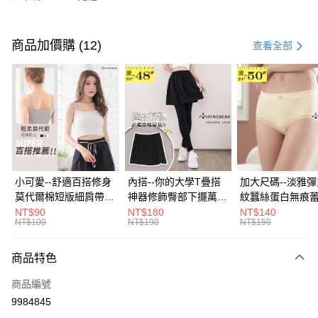
付款方式
信用卡一次付款
商品加價購 (12)
查看全部
超商取貨付款
LINE Pay
Apple Pay
街口支付
悠遊付
小可愛--舒適百搭修身
內搭--你的大學T疊搭
加大尺碼--淡雅
莫代爾棉短版細肩帶素
神器修飾臀部下擺萬用
紋蠶絲蛋白無痕
Google Pay
色背心(白.黑.灰L-2L)-
內搭裙/遮臀裙(黑2L-
角內褲(白.粉.藍.黃
NT$90
NT$180
NT$140
NT$100
NT$190
NT$150
U582眼圈熊中大尺碼
6L)-Q155眼圈熊中大
3L)-L28眼圈熊
全盈+PAY
尺碼
碼
大哥付你分期
商品特色
相關說明
商品編號
【大哥付你分期使用說明】
AFTEE先享後付
1.本服務由台灣大哥大提供，台灣大哥大用戶可立即使用無須另外申請。
9984845
2.付款方式選擇「大哥付你分期」，訂單成立後會自動跳轉到大哥付的交易
相關說明