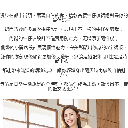
漫步在都市街頭，展現自信的你，這款高腰牛仔褲裙絕對是你的
最佳選擇！
裙面巧妙的多層次拼接設計，展現出不一樣的牛仔裙剪裁；
內襯的牛仔褲設計不僅實用防走光，更增添了隨性感；
側邊的小開岔設計展現個性魅力，完美彰顯出修身的A字裙版，
讓你的腿部線條顯得更加修長纖細。無論是搭配休閒T恤還是時
尚上衣，
都能帶來滿滿的潮流氣息，讓你輕鬆穿出隨興時尚感與自信魅
力。
無論是日常生活還是約會時刻，都讓你成為焦點，散發出不一樣
的酷女孩風采！