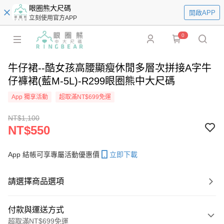
眼圈熊大尺碼
開啟APP
立刻使用官方APP
0
牛仔裙--酷女孩高腰顯瘦休閒多層次拼接A字牛
仔褲裙(藍M-5L)-R299眼圈熊中大尺碼
App 獨享活動
超取滿NT$699免運
NT$1,100
NT$550
App 結帳可享專屬活動優惠價
立即下載
請選擇商品選項
付款與運送方式
超取滿NT$699免運