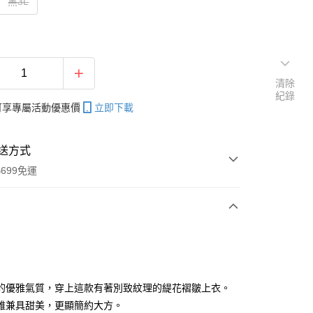
黑3L
清除
紀錄
帳可享專屬活動優惠價
立即下載
送方式
699免運
次付款
付款
的優雅氣質，穿上這款有著別致紋理的緹花褶皺上衣。
雅兼具甜美，更顯簡約大方。