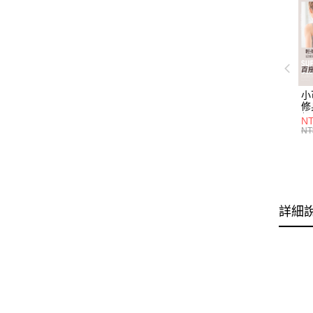
小
修
細
N
(白
NT
U
尺
詳細