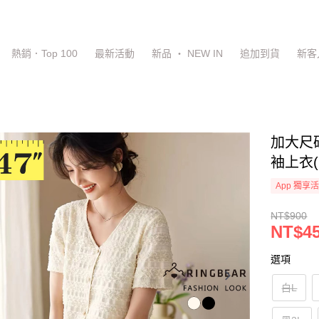
熱銷．Top 100
最新活動
新品 ‧ NEW IN
追加到貨
新客
加大尺
袖上衣(
App 獨享
NT$900
NT$4
選項
白L