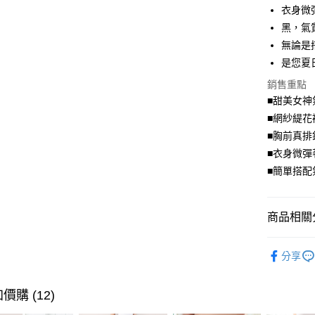
衣身微
街口支付
黑，氣
無論是
悠遊付
是您夏
Google Pa
銷售重點
全盈+PAY
■甜美女神
■網紗緹花
大哥付你
■胸前真排
相關說明
■衣身微彈
【大哥付
AFTEE先
1.本服務
■簡單搭配
2.付款方
相關說明
流程，驗
【關於「A
ATM付款
完成交易
AFTEE
商品相關分
3.實際核
便利好安
4.訂單成
１．簡單
優雅．上
消。如遇
２．便利
運送方式
分享
無法說明
３．安心
【繳款方
全家取貨
1.分期款
【「AFT
價購 (12)
醒簡訊。
每筆NT$7
１．於結帳
2.透過簡
付」結帳