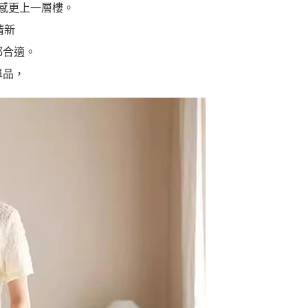
感更上一層樓。
清新
都合適。
單品，