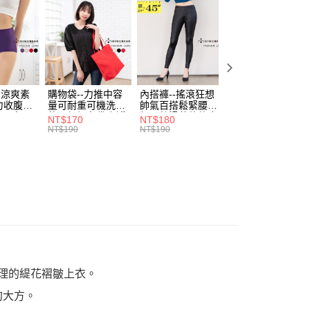
付／iPASS MONEY」等通路繳費。
家取貨
成立數日內，您將收到繳費通知簡訊。
費通知簡訊後14天內，點擊此簡訊中的連結，可透過四大超商
0，滿NT$699(含以上)免運費
項】
網路銀行／等多元方式進行付款，方視為交易完成。
係由「台灣大哥大股份有限公司」（以下簡稱本公司）所提供，讓
：結帳手續完成當下不需立刻繳費，但若您需要取消訂單，請聯
付款
易時，得透過本服務購買商品或服務，並由商店將買賣／分期付
的店家。未經商家同意取消之訂單仍視為有效，需透過AFTEE
金債權讓與本公司後，依約使用本公司帳單繳交帳款。
繳納相關費用。
0，滿NT$799(含以上)免運費
意付款使用「大哥付你分期」之契約關係目的，商店將以您的個人
否成功請以「AFTEE先享後付 」之結帳頁面顯示為準，若有關於
含姓名、電話或地址）提供予台灣大哥大進項蒐集、處理及利
-涼爽素
購物袋--力推中容
內搭褲--搖滾狂想
加大尺碼--顯瘦超
功／繳費後需取消欲退款等相關疑問，請聯繫「AFTEE先享後
1取貨
力收腹提
量可耐重可機洗烘
帥氣百搭鬆緊腰頭
彈力貼身親膚美腿
公司與您本人進行分期帳單所需資料之確認、核對及更正。
援中心」
https://netprotections.freshdesk.com/support/home
腰三角內
乾環保帆布袋/側背
超彈絲滑薄款仿皮
收腹提臀無痕高腰
0，滿NT$699(含以上)免運費
戶服務條款，請詳閱以下連結：
https://oppay.tw/userRule
NT$170
NT$180
NT$90
.紫L-
包(黑.紅.米F)-
褲(黑XL-6L)-R179
內搭連身褲襪(黑.
NT$190
NT$190
NT$100
項】
7眼圈熊中
B201眼圈熊中大尺
眼圈熊中大尺碼
膚F)-Z63眼圈熊
恩沛科技股份有限公司提供之「AFTEE先享後付」服務完成之
碼
大尺碼
依本服務之必要範圍內提供個人資料，並將交易相關給付款項請
00，滿NT$1,000(含以上)免運費
讓予恩沛科技股份有限公司。
個人資料處理事宜，請瀏覽以下網址：
ee.tw/terms/#terms3
年的使用者請事先徵得法定代理人或監護人之同意方可使用
E先享後付」，若未經同意申辦者引起之損失，本公司不負相關責
AFTEE先享後付」時，將依據個別帳號之用戶狀況，依本公司
核予不同之上限額度；若仍有額度不足之情形，本公司將視審查
用戶進行身份認證。
理的緹花褶皺上衣。
一人註冊多個帳號或使用他人資訊註冊。若發現惡意使用之情
約大方。
科技股份有限公司將有權停止該用戶之使用額度並採取法律行