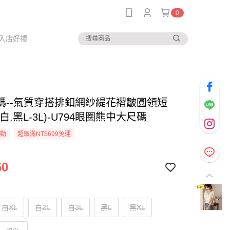
0
入店好禮
碼--氣質穿搭排釦網紗緹花褶皺圓領短
白.黑L-3L)-U794眼圈熊中大尺碼
活動
超取滿NT$699免運
50
白XL
白2L
白3L
黑L
黑XL