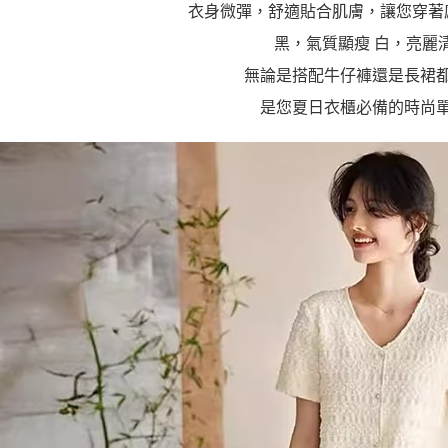
衣身微彈，舒適貼合肌膚，讓您穿著
黑，氣質顯瘦 白，亮麗
無論是搭配牛仔褲還是長裙
是您夏日衣櫃必備的時尚