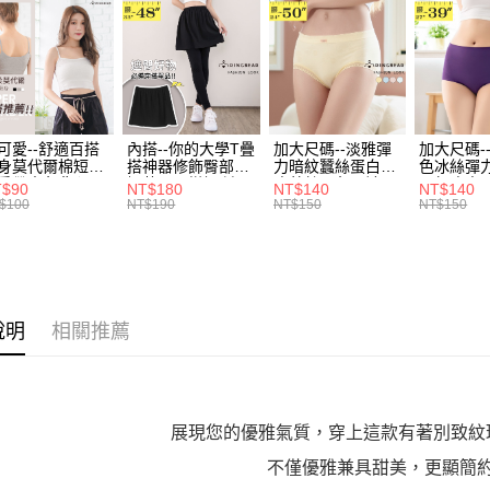
帳／街口支
付款後全
２．訂單
３．收到繳
每筆NT$7
【注意事
／ATM／
1.本服務
※ 請注意
7-11取貨
用戶於交
絡購買商品
款買賣價
先享後付
每筆NT$7
2.基於同
※ 交易是
資料（包
可愛--舒適百搭
內搭--你的大學T疊
加大尺碼--淡雅彈
加大尺碼-
是否繳費成
付款後7-1
身莫代爾棉短版
搭神器修飾臀部下
力暗紋蠶絲蛋白無
色冰絲彈
用，由本
付客戶支
肩帶素色背心
擺萬用內搭裙/遮臀
痕蕾絲三角內褲
臀無痕中
每筆NT$7
3.完整用
T$90
NT$180
NT$140
NT$140
.黑.灰L-2L)-
裙(黑2L-6L)-Q155
(白.粉.藍.黃XL-
褲(黑.紅.粉
$100
NT$190
NT$150
NT$150
【注意事
582眼圈熊中大
眼圈熊中大尺碼
3L)-L28眼圈熊中
3L)-L1
宅配
１．透過由
碼
大尺碼
大尺碼
交易，需
每筆NT$1
求債權轉
２．關於
https://aft
說明
相關推薦
３．未成
「AFTE
任。
４．使用「
即時審查
結果請求
展現您的優雅氣質，穿上這款有著別致紋
５．嚴禁
不僅優雅兼具甜美，更顯簡
形，恩沛
動。