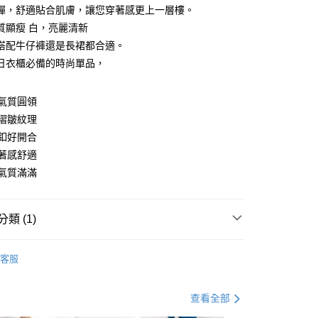
彈，舒適貼合肌膚，讓您穿著感更上一層樓。
質顯瘦 白，亮麗清新
搭配牛仔褲還是長裙都合適。
日衣櫃必備的時尚單品，
y
氣質圓領
褶皺紋理
分期
釦好開合
著感舒適
你分期使用說明】
享後付
由台灣大哥大提供，台灣大哥大用戶可立即使用無須另外申請。
氣質滿滿
式選擇「大哥付你分期」，訂單成立後會自動跳轉到大哥付的交易
證手機門號後，選擇欲分期的期數、繳款截止日，確認付款後即
FTEE先享後付」】
。
先享後付是「在收到商品之後才付款」的支付方式。 讓您購物簡單
類 (1)
准額度、可分期數及費用金額請依後續交易確認頁面所載為準。
心！
立30分鐘內，如未前往確認交易或遇審核未通過，訂單將自動取
：不需註冊會員、不需綁卡、不需儲值。
衣
短袖上衣
「轉專審核」未通過狀況，表示未達大哥付你分期系統評分，恕
：只要手機號碼，簡訊認證，即可結帳。
客服
評估內容。
：先確認商品／服務後，再付款。
式說明】
付款
項不併入電信帳單，「大哥付你分期」於每月結算日後寄送繳費提
EE先享後付」結帳流程】
查看全部
0，滿NT$699(含以上)免運費
方式選擇「AFTEE先享後付」後，將跳轉至「AFTEE先享後
訊連結打開帳單後，可選擇「超商條碼／台灣大直營門市／銀行轉
頁面，進行簡訊認證並確認金額後，即可完成結帳。