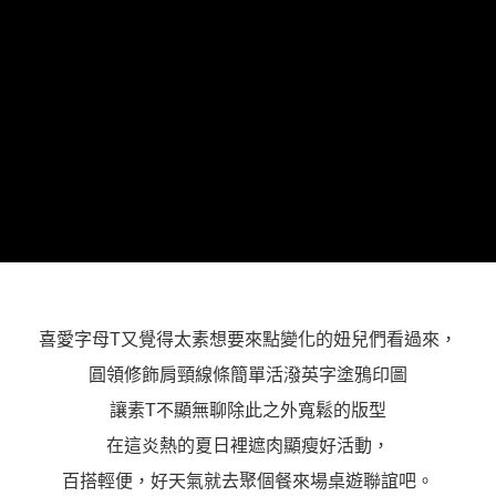
「AFTEE先享後付」，若未經同意申辦者引起之損失，本公司不負相關責
任。
４．使用「AFTEE先享後付」時，將依據個別帳號之用戶狀況，依本公司即
時審查核予不同之上限額度；若仍有額度不足之情形，本公司將視審查結果
請求用戶進行身份認證。
５．嚴禁一人註冊多個帳號或使用他人資訊註冊。若發現惡意使用之情形，
恩沛科技股份有限公司將有權停止該用戶之使用額度並採取法律行動。
喜愛字母T又覺得太素想要來點變化的妞兒們看過來，
圓領修飾肩頸線條簡單活潑英字塗鴉印圖
讓素T不顯無聊除此之外寬鬆的版型
在這炎熱的夏日裡遮肉顯瘦好活動，
百搭輕便，好天氣就去聚個餐來場桌遊聯誼吧。