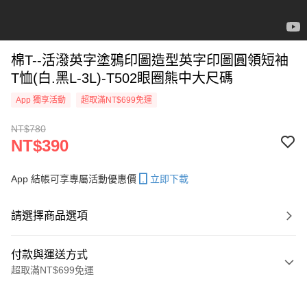
棉T--活潑英字塗鴉印圖造型英字印圖圓領短袖
T恤(白.黑L-3L)-T502眼圈熊中大尺碼
App 獨享活動
超取滿NT$699免運
NT$780
NT$390
App 結帳可享專屬活動優惠價
立即下載
請選擇商品選項
付款與運送方式
超取滿NT$699免運
付款方式