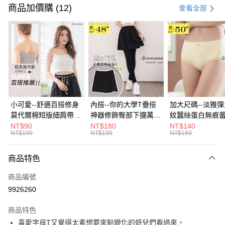
信用卡一次付款
商品加價購 (12)
查看全部
超商取貨付款
LINE Pay
Apple Pay
街口支付
悠遊付
小可愛--舒適百搭修身
內搭--你的大學T疊搭
加大尺碼--淡雅
莫代爾棉短版細肩帶素
神器修飾臀部下擺萬用
紋蠶絲蛋白無痕
Google Pay
色背心(白.黑.灰L-2L)-
內搭裙/遮臀裙(黑2L-
角內褲(白.粉.藍.黃
NT$90
NT$180
NT$140
NT$100
NT$190
NT$150
U582眼圈熊中大尺碼
6L)-Q155眼圈熊中大
3L)-L28眼圈熊
全盈+PAY
尺碼
碼
大哥付你分期
商品特色
相關說明
商品編號
【大哥付你分期使用說明】
AFTEE先享後付
1.本服務由台灣大哥大提供，台灣大哥大用戶可立即使用無須另外申請。
9926260
2.付款方式選擇「大哥付你分期」，訂單成立後會自動跳轉到大哥付的交易
相關說明
流程，驗證手機門號後，選擇欲分期的期數、繳款截止日，確認付款後即完
商品特色
【關於「AFTEE先享後付」】
成交易。
ATM付款
AFTEE先享後付是「在收到商品之後才付款」的支付方式。 讓您購物簡單
喜愛字母T又覺得太素想要來點變化的妞兒們看過來，
3.實際核准額度、可分期數及費用金額請依後續交易確認頁面所載為準。