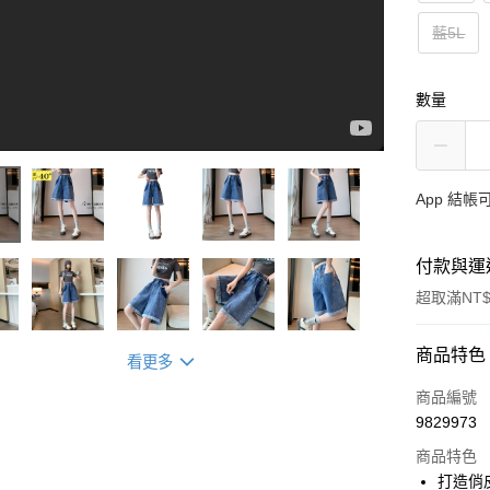
藍5L
數量
App 結
付款與運
R290 率性百搭高腰鬆緊口袋異色拼接下擺反摺五分牛仔褲(藍M-5L)
超取滿NT$
付款方式
商品特色
看更多
信用卡一
商品編號
9829973
超商取貨
商品特色
LINE Pay
打造俏