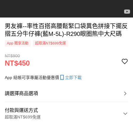
男友褲--率性百搭高腰鬆緊口袋異色拼接下擺反
摺五分牛仔褲(藍M-5L)-R290眼圈熊中大尺碼
App 獨享活動
超取滿NT$699免運
NT$900
NT$450
App 結帳可享專屬活動優惠價
立即下載
請選擇商品選項
付款與運送方式
超取滿NT$699免運
付款方式