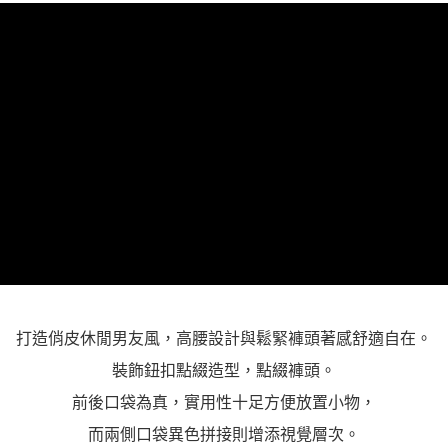
「AFTEE先享後付」，若未經同意申辦者引起之損失，本公司不負相關責
任。
４．使用「AFTEE先享後付」時，將依據個別帳號之用戶狀況，依本公司即
時審查核予不同之上限額度；若仍有額度不足之情形，本公司將視審查結果
請求用戶進行身份認證。
５．嚴禁一人註冊多個帳號或使用他人資訊註冊。若發現惡意使用之情形，
恩沛科技股份有限公司將有權停止該用戶之使用額度並採取法律行動。
打造俏皮休閒男友風，高腰設計與鬆緊褲頭著感舒適自在。
裝飾鈕扣點綴造型，點綴褲頭。
前後口袋為真，實用性十足方便放置小物，
而兩側口袋異色拼接則增添視覺層次。