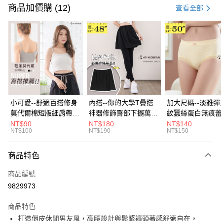
信用卡一次付款
商品加價購 (12)
查看全部
超商取貨付款
LINE Pay
Apple Pay
街口支付
悠遊付
小可愛--舒適百搭修身
內搭--你的大學T疊搭
加大尺碼--淡雅
莫代爾棉短版細肩帶素
神器修飾臀部下擺萬用
紋蠶絲蛋白無痕
Google Pay
色背心(白.黑.灰L-2L)-
內搭裙/遮臀裙(黑2L-
角內褲(白.粉.藍.黃
NT$90
NT$180
NT$140
NT$100
NT$190
NT$150
U582眼圈熊中大尺碼
6L)-Q155眼圈熊中大
3L)-L28眼圈熊
全盈+PAY
尺碼
碼
大哥付你分期
商品特色
相關說明
商品編號
【大哥付你分期使用說明】
AFTEE先享後付
1.本服務由台灣大哥大提供，台灣大哥大用戶可立即使用無須另外申請。
9829973
2.付款方式選擇「大哥付你分期」，訂單成立後會自動跳轉到大哥付的交易
相關說明
流程，驗證手機門號後，選擇欲分期的期數、繳款截止日，確認付款後即完
商品特色
【關於「AFTEE先享後付」】
成交易。
ATM付款
AFTEE先享後付是「在收到商品之後才付款」的支付方式。 讓您購物簡單
打造俏皮休閒男友風，高腰設計與鬆緊褲頭著感舒適自在。
3.實際核准額度、可分期數及費用金額請依後續交易確認頁面所載為準。