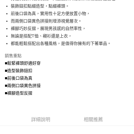
便利好安心！
4.訂單成立30分鐘內，如未前往確認交易或遇審核未通過，訂單將自動取
裝飾鈕扣點綴造型，點綴褲頭。
１．簡單：不需註冊會員、不需綁卡、不需儲值。
運送方式
消。如遇「轉專審核」未通過狀況，表示未達大哥付你分期系統評分，恕無
２．便利：只要手機號碼，簡訊認證，即可結帳。
前後口袋為真，實用性十足方便放置小物，
法說明評估內容。
３．安心：先確認商品／服務後，再付款。
全家取貨付款
而兩側口袋異色拼接則增添視覺層次。
【繳款方式說明】
1.分期款項不併入電信帳單，「大哥付你分期」於每月結算日後寄送繳費提
每筆NT$70，滿NT$699(含以上)免運費
褲腳巧妙反摺，展現男孩感的自然率性，
【「AFTEE先享後付」結帳流程】
醒簡訊。
１．於結帳方式選擇「AFTEE先享後付」後，將跳轉至「AFTEE先享後付」
無論是搭配T恤、襯衫還是上衣，
2.透過簡訊連結打開帳單後，可選擇「超商條碼／台灣大直營門市／銀行轉
付款後全家取貨
結帳頁面，進行簡訊認證並確認金額後，即可完成結帳。
帳／街口支付／iPASS MONEY」等通路繳費。
都能輕鬆搭配出各種風格，是值得你擁有的下著單品。
２．訂單成立數日內，您將收到繳費通知簡訊。
每筆NT$70，滿NT$699(含以上)免運費
３．收到繳費通知簡訊後14天內，點擊此簡訊中的連結，可透過四大超商／
【注意事項】
銷售重點
ATM／網路銀行／等多元方式進行付款，方視為交易完成。
7-11取貨付款
1.本服務係由「台灣大哥大股份有限公司」（以下簡稱本公司）所提供，讓
※ 請注意：結帳手續完成當下不需立刻繳費，但若您需要取消訂單，請聯絡
■鬆緊褲頭舒適好穿
用戶於交易時，得透過本服務購買商品或服務，並由商店將買賣／分期付款
每筆NT$70，滿NT$799(含以上)免運費
購買商品的店家。未經商家同意取消之訂單仍視為有效，需透過AFTEE先享
買賣價金債權讓與本公司後，依約使用本公司帳單繳交帳款。
■造型裝飾鈕扣
後付繳納相關費用。
2.基於同意付款使用「大哥付你分期」之契約關係目的，商店將以您的個人
付款後7-11取貨
※ 交易是否成功請以「AFTEE先享後付 」之結帳頁面顯示為準，若有關於
■前後口袋為真
資料（包含姓名、電話或地址）提供予台灣大哥大進項蒐集、處理及利用，
是否繳費成功／繳費後需取消欲退款等相關疑問，請聯繫「AFTEE先享後付
■兩側口袋異色拼接
每筆NT$70，滿NT$699(含以上)免運費
由本公司與您本人進行分期帳單所需資料之確認、核對及更正。
客戶支援中心」
https://netprotections.freshdesk.com/support/home
3.完整用戶服務條款，請詳閱以下連結：
https://oppay.tw/userRule
■褲腳造型反摺
宅配
【注意事項】
１．透過由恩沛科技股份有限公司提供之「AFTEE先享後付」服務完成之交
每筆NT$100，滿NT$1,000(含以上)免運費
易，需依本服務之必要範圍內提供個人資料，並將交易相關給付款項請求債
權轉讓予恩沛科技股份有限公司。
詳細說明
相關推薦
２．關於個人資料處理事宜，請瀏覽以下網址：
https://aftee.tw/terms/#terms3
３．未成年的使用者請事先徵得法定代理人或監護人之同意方可使用