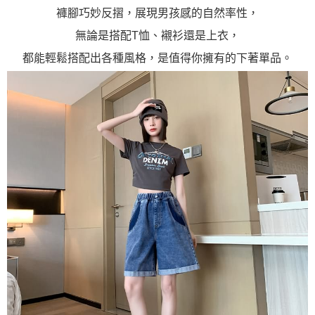
褲腳巧妙反摺，展現男孩感的自然率性，
無論是搭配T恤、襯衫還是上衣，
都能輕鬆搭配出各種風格，是值得你擁有的下著單品。