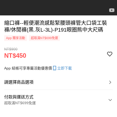
縮口褲--輕便潮流感鬆緊腰頭褲管大口袋工裝
褲/休閒褲(黑.灰L-3L)-P191眼圈熊中大尺碼
App 獨享活動
超取滿NT$699免運
NT$900
NT$450
App 結帳可享專屬活動優惠價
立即下載
請選擇商品選項
付款與運送方式
超取滿NT$699免運
付款方式