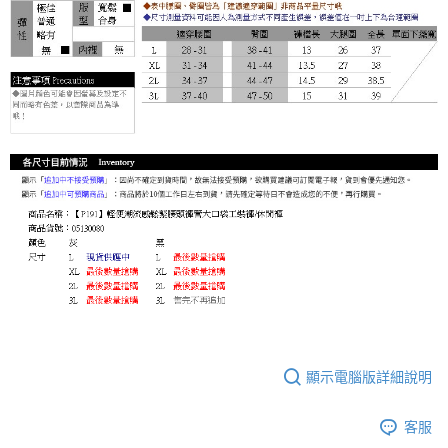
顯示電腦版詳細說明
客服