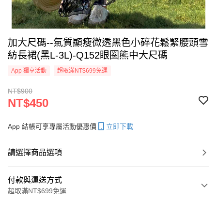
加大尺碼--氣質顯瘦微透黑色小碎花鬆緊腰頭雪
紡長裙(黑L-3L)-Q152眼圈熊中大尺碼
App 獨享活動
超取滿NT$699免運
NT$900
NT$450
App 結帳可享專屬活動優惠價
立即下載
請選擇商品選項
付款與運送方式
超取滿NT$699免運
付款方式