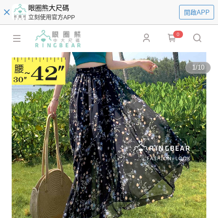
眼圈熊大尺碼
開啟APP
立刻使用官方APP
0
1
/
10