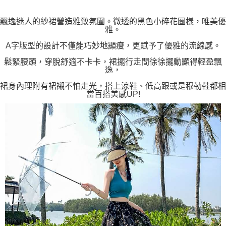
「AFTEE先享後付」，若未經同意申辦者引起之損失，本公司不負相關責
任。
飄逸迷人的紗裙營造雅致氛圍。微透的黑色小碎花圖樣，唯美優
４．使用「AFTEE先享後付」時，將依據個別帳號之用戶狀況，依本公司即
雅。
時審查核予不同之上限額度；若仍有額度不足之情形，本公司將視審查結果
請求用戶進行身份認證。
A字版型的設計不僅能巧妙地顯瘦，更賦予了優雅的流線感。
５．嚴禁一人註冊多個帳號或使用他人資訊註冊。若發現惡意使用之情形，
恩沛科技股份有限公司將有權停止該用戶之使用額度並採取法律行動。
鬆緊腰頭，穿脫舒適不卡卡，裙擺行走間徐徐擺動顯得輕盈飄
逸，
裙身內理附有裙襯不怕走光，搭上涼鞋、低高跟或是穆勒鞋都相
當百搭美感UP!