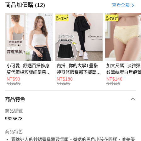
信用卡一次付款
商品加價購 (12)
查看全部
超商取貨付款
LINE Pay
Apple Pay
街口支付
悠遊付
小可愛--舒適百搭修身
內搭--你的大學T疊搭
加大尺碼--淡雅
莫代爾棉短版細肩帶素
神器修飾臀部下擺萬用
紋蠶絲蛋白無痕
Google Pay
色背心(白.黑.灰L-2L)-
內搭裙/遮臀裙(黑2L-
角內褲(白.粉.藍.黃
NT$90
NT$180
NT$140
NT$100
NT$190
NT$150
U582眼圈熊中大尺碼
6L)-Q155眼圈熊中大
3L)-L28眼圈熊
全盈+PAY
尺碼
碼
大哥付你分期
商品特色
相關說明
商品編號
【大哥付你分期使用說明】
AFTEE先享後付
1.本服務由台灣大哥大提供，台灣大哥大用戶可立即使用無須另外申請。
9625678
2.付款方式選擇「大哥付你分期」，訂單成立後會自動跳轉到大哥付的交易
相關說明
流程，驗證手機門號後，選擇欲分期的期數、繳款截止日，確認付款後即完
商品特色
【關於「AFTEE先享後付」】
成交易。
ATM付款
AFTEE先享後付是「在收到商品之後才付款」的支付方式。 讓您購物簡單
飄逸迷人的紗裙營造雅致氛圍。微透的黑色小碎花圖樣，唯美優
3.實際核准額度、可分期數及費用金額請依後續交易確認頁面所載為準。