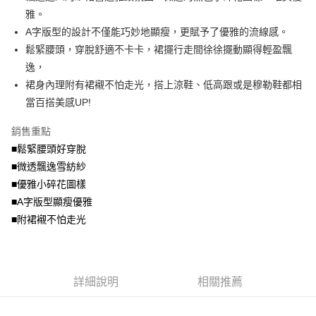
便利好安心！
4.訂單成立30分鐘內，如未前往確認交易或遇審核未通過，訂單將自動取
雅。
１．簡單：不需註冊會員、不需綁卡、不需儲值。
運送方式
消。如遇「轉專審核」未通過狀況，表示未達大哥付你分期系統評分，恕無
２．便利：只要手機號碼，簡訊認證，即可結帳。
A字版型的設計不僅能巧妙地顯瘦，更賦予了優雅的流線感。
法說明評估內容。
３．安心：先確認商品／服務後，再付款。
全家取貨付款
鬆緊腰頭，穿脫舒適不卡卡，裙擺行走間徐徐擺動顯得輕盈飄
【繳款方式說明】
1.分期款項不併入電信帳單，「大哥付你分期」於每月結算日後寄送繳費提
每筆NT$70，滿NT$699(含以上)免運費
逸，
【「AFTEE先享後付」結帳流程】
醒簡訊。
１．於結帳方式選擇「AFTEE先享後付」後，將跳轉至「AFTEE先享後付」
裙身內理附有裙襯不怕走光，搭上涼鞋、低高跟或是穆勒鞋都相
2.透過簡訊連結打開帳單後，可選擇「超商條碼／台灣大直營門市／銀行轉
付款後全家取貨
結帳頁面，進行簡訊認證並確認金額後，即可完成結帳。
帳／街口支付／iPASS MONEY」等通路繳費。
當百搭美感UP!
２．訂單成立數日內，您將收到繳費通知簡訊。
每筆NT$70，滿NT$699(含以上)免運費
３．收到繳費通知簡訊後14天內，點擊此簡訊中的連結，可透過四大超商／
【注意事項】
銷售重點
ATM／網路銀行／等多元方式進行付款，方視為交易完成。
7-11取貨付款
1.本服務係由「台灣大哥大股份有限公司」（以下簡稱本公司）所提供，讓
※ 請注意：結帳手續完成當下不需立刻繳費，但若您需要取消訂單，請聯絡
■鬆緊腰頭好穿脫
用戶於交易時，得透過本服務購買商品或服務，並由商店將買賣／分期付款
每筆NT$70，滿NT$799(含以上)免運費
購買商品的店家。未經商家同意取消之訂單仍視為有效，需透過AFTEE先享
買賣價金債權讓與本公司後，依約使用本公司帳單繳交帳款。
■微透飄逸雪紡紗
後付繳納相關費用。
2.基於同意付款使用「大哥付你分期」之契約關係目的，商店將以您的個人
付款後7-11取貨
※ 交易是否成功請以「AFTEE先享後付 」之結帳頁面顯示為準，若有關於
■優雅小碎花圖樣
資料（包含姓名、電話或地址）提供予台灣大哥大進項蒐集、處理及利用，
是否繳費成功／繳費後需取消欲退款等相關疑問，請聯繫「AFTEE先享後付
■A字版型顯瘦優雅
每筆NT$70，滿NT$699(含以上)免運費
由本公司與您本人進行分期帳單所需資料之確認、核對及更正。
客戶支援中心」
https://netprotections.freshdesk.com/support/home
3.完整用戶服務條款，請詳閱以下連結：
https://oppay.tw/userRule
■附裙襯不怕走光
宅配
【注意事項】
１．透過由恩沛科技股份有限公司提供之「AFTEE先享後付」服務完成之交
每筆NT$100，滿NT$1,000(含以上)免運費
易，需依本服務之必要範圍內提供個人資料，並將交易相關給付款項請求債
權轉讓予恩沛科技股份有限公司。
詳細說明
相關推薦
２．關於個人資料處理事宜，請瀏覽以下網址：
https://aftee.tw/terms/#terms3
３．未成年的使用者請事先徵得法定代理人或監護人之同意方可使用