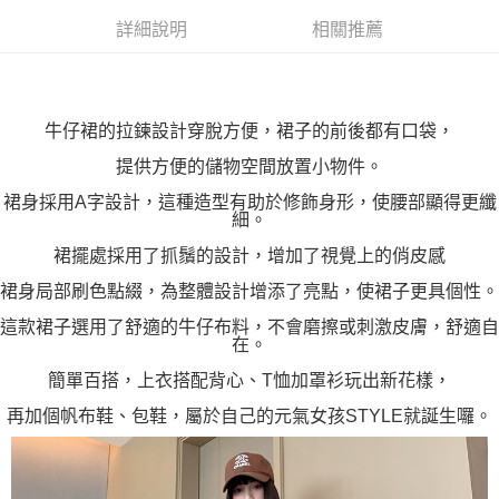
「AFTEE先享後付」，若未經同意申辦者引起之損失，本公司不負相關責
詳細說明
相關推薦
任。
４．使用「AFTEE先享後付」時，將依據個別帳號之用戶狀況，依本公司即
時審查核予不同之上限額度；若仍有額度不足之情形，本公司將視審查結果
請求用戶進行身份認證。
５．嚴禁一人註冊多個帳號或使用他人資訊註冊。若發現惡意使用之情形，
牛仔裙的拉鍊設計穿脫方便，裙子的前後都有口袋，
恩沛科技股份有限公司將有權停止該用戶之使用額度並採取法律行動。
提供方便的儲物空間放置小物件。
裙身採用A字設計，這種造型有助於修飾身形，使腰部顯得更纖
細。
裙擺處採用了抓鬚的設計，增加了視覺上的俏皮感
裙身局部刷色點綴，為整體設計增添了亮點，使裙子更具個性。
這款裙子選用了舒適的牛仔布料，不會磨擦或刺激皮膚，舒適自
在。
簡單百搭，上衣搭配背心、T恤加罩衫玩出新花樣，
再加個帆布鞋、包鞋，屬於自己的元氣女孩STYLE就誕生囉。