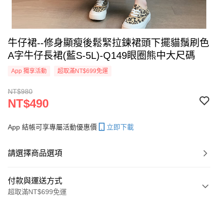
牛仔裙--修身顯瘦後鬆緊拉鍊裙頭下擺貓鬚刷色
A字牛仔長裙(藍S-5L)-Q149眼圈熊中大尺碼
App 獨享活動
超取滿NT$699免運
NT$980
NT$490
App 結帳可享專屬活動優惠價
立即下載
請選擇商品選項
付款與運送方式
超取滿NT$699免運
付款方式