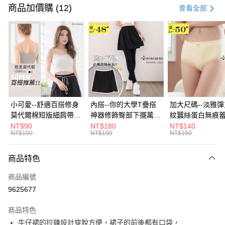
信用卡一次付款
商品加價購 (12)
查看全部
超商取貨付款
LINE Pay
Apple Pay
街口支付
悠遊付
小可愛--舒適百搭修身
內搭--你的大學T疊搭
加大尺碼--淡雅
莫代爾棉短版細肩帶素
神器修飾臀部下擺萬用
紋蠶絲蛋白無痕
Google Pay
色背心(白.黑.灰L-2L)-
內搭裙/遮臀裙(黑2L-
角內褲(白.粉.藍.黃
NT$90
NT$180
NT$140
NT$100
NT$190
NT$150
U582眼圈熊中大尺碼
6L)-Q155眼圈熊中大
3L)-L28眼圈熊
全盈+PAY
尺碼
碼
大哥付你分期
商品特色
相關說明
商品編號
【大哥付你分期使用說明】
AFTEE先享後付
1.本服務由台灣大哥大提供，台灣大哥大用戶可立即使用無須另外申請。
9625677
2.付款方式選擇「大哥付你分期」，訂單成立後會自動跳轉到大哥付的交易
相關說明
流程，驗證手機門號後，選擇欲分期的期數、繳款截止日，確認付款後即完
商品特色
【關於「AFTEE先享後付」】
成交易。
ATM付款
AFTEE先享後付是「在收到商品之後才付款」的支付方式。 讓您購物簡單
牛仔裙的拉鍊設計穿脫方便，裙子的前後都有口袋，
3.實際核准額度、可分期數及費用金額請依後續交易確認頁面所載為準。