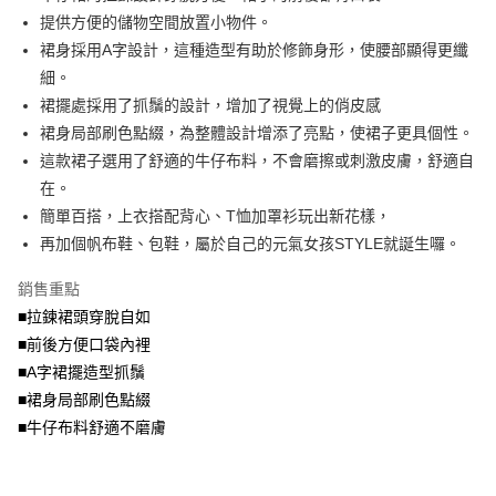
便利好安心！
4.訂單成立30分鐘內，如未前往確認交易或遇審核未通過，訂單將自動取
提供方便的儲物空間放置小物件。
１．簡單：不需註冊會員、不需綁卡、不需儲值。
運送方式
消。如遇「轉專審核」未通過狀況，表示未達大哥付你分期系統評分，恕無
２．便利：只要手機號碼，簡訊認證，即可結帳。
裙身採用A字設計，這種造型有助於修飾身形，使腰部顯得更纖
法說明評估內容。
３．安心：先確認商品／服務後，再付款。
全家取貨付款
細。
【繳款方式說明】
1.分期款項不併入電信帳單，「大哥付你分期」於每月結算日後寄送繳費提
每筆NT$70，滿NT$699(含以上)免運費
裙擺處採用了抓鬚的設計，增加了視覺上的俏皮感
【「AFTEE先享後付」結帳流程】
醒簡訊。
１．於結帳方式選擇「AFTEE先享後付」後，將跳轉至「AFTEE先享後付」
裙身局部刷色點綴，為整體設計增添了亮點，使裙子更具個性。
2.透過簡訊連結打開帳單後，可選擇「超商條碼／台灣大直營門市／銀行轉
付款後全家取貨
結帳頁面，進行簡訊認證並確認金額後，即可完成結帳。
帳／街口支付／iPASS MONEY」等通路繳費。
這款裙子選用了舒適的牛仔布料，不會磨擦或刺激皮膚，舒適自
２．訂單成立數日內，您將收到繳費通知簡訊。
每筆NT$70，滿NT$699(含以上)免運費
３．收到繳費通知簡訊後14天內，點擊此簡訊中的連結，可透過四大超商／
在。
【注意事項】
ATM／網路銀行／等多元方式進行付款，方視為交易完成。
簡單百搭，上衣搭配背心、T恤加罩衫玩出新花樣，
7-11取貨付款
1.本服務係由「台灣大哥大股份有限公司」（以下簡稱本公司）所提供，讓
※ 請注意：結帳手續完成當下不需立刻繳費，但若您需要取消訂單，請聯絡
用戶於交易時，得透過本服務購買商品或服務，並由商店將買賣／分期付款
再加個帆布鞋、包鞋，屬於自己的元氣女孩STYLE就誕生囉。
每筆NT$70，滿NT$799(含以上)免運費
購買商品的店家。未經商家同意取消之訂單仍視為有效，需透過AFTEE先享
買賣價金債權讓與本公司後，依約使用本公司帳單繳交帳款。
後付繳納相關費用。
2.基於同意付款使用「大哥付你分期」之契約關係目的，商店將以您的個人
付款後7-11取貨
※ 交易是否成功請以「AFTEE先享後付 」之結帳頁面顯示為準，若有關於
銷售重點
資料（包含姓名、電話或地址）提供予台灣大哥大進項蒐集、處理及利用，
是否繳費成功／繳費後需取消欲退款等相關疑問，請聯繫「AFTEE先享後付
■拉鍊裙頭穿脫自如
每筆NT$70，滿NT$699(含以上)免運費
由本公司與您本人進行分期帳單所需資料之確認、核對及更正。
客戶支援中心」
https://netprotections.freshdesk.com/support/home
3.完整用戶服務條款，請詳閱以下連結：
https://oppay.tw/userRule
■前後方便口袋內裡
宅配
【注意事項】
■A字裙擺造型抓鬚
１．透過由恩沛科技股份有限公司提供之「AFTEE先享後付」服務完成之交
每筆NT$100，滿NT$1,000(含以上)免運費
■裙身局部刷色點綴
易，需依本服務之必要範圍內提供個人資料，並將交易相關給付款項請求債
權轉讓予恩沛科技股份有限公司。
■牛仔布料舒適不磨膚
２．關於個人資料處理事宜，請瀏覽以下網址：
https://aftee.tw/terms/#terms3
３．未成年的使用者請事先徵得法定代理人或監護人之同意方可使用