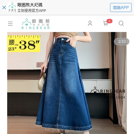
眼圈熊大尺碼
開啟APP
立刻使用官方APP
0
1
/
10