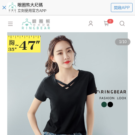
眼圈熊大尺碼
開啟APP
立刻使用官方APP
0
1
/
10