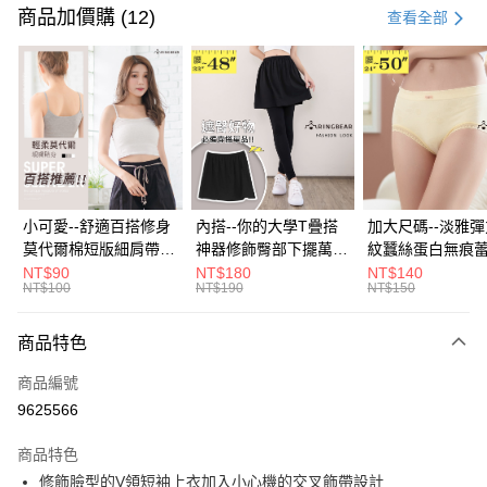
信用卡一次付款
商品加價購 (12)
查看全部
超商取貨付款
LINE Pay
Apple Pay
街口支付
悠遊付
小可愛--舒適百搭修身
內搭--你的大學T疊搭
加大尺碼--淡雅
莫代爾棉短版細肩帶素
神器修飾臀部下擺萬用
紋蠶絲蛋白無痕
Google Pay
色背心(白.黑.灰L-2L)-
內搭裙/遮臀裙(黑2L-
角內褲(白.粉.藍.黃
NT$90
NT$180
NT$140
NT$100
NT$190
NT$150
U582眼圈熊中大尺碼
6L)-Q155眼圈熊中大
3L)-L28眼圈熊
全盈+PAY
尺碼
碼
大哥付你分期
商品特色
相關說明
商品編號
【大哥付你分期使用說明】
AFTEE先享後付
1.本服務由台灣大哥大提供，台灣大哥大用戶可立即使用無須另外申請。
9625566
2.付款方式選擇「大哥付你分期」，訂單成立後會自動跳轉到大哥付的交易
相關說明
流程，驗證手機門號後，選擇欲分期的期數、繳款截止日，確認付款後即完
商品特色
【關於「AFTEE先享後付」】
成交易。
ATM付款
AFTEE先享後付是「在收到商品之後才付款」的支付方式。 讓您購物簡單
修飾臉型的V領短袖上衣加入小心機的交叉飾帶設計
3.實際核准額度、可分期數及費用金額請依後續交易確認頁面所載為準。