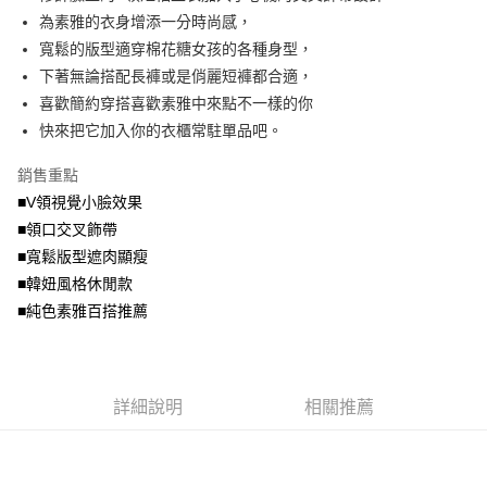
便利好安心！
4.訂單成立30分鐘內，如未前往確認交易或遇審核未通過，訂單將自動取
為素雅的衣身增添一分時尚感，
１．簡單：不需註冊會員、不需綁卡、不需儲值。
運送方式
消。如遇「轉專審核」未通過狀況，表示未達大哥付你分期系統評分，恕無
２．便利：只要手機號碼，簡訊認證，即可結帳。
寬鬆的版型適穿棉花糖女孩的各種身型，
法說明評估內容。
３．安心：先確認商品／服務後，再付款。
全家取貨付款
下著無論搭配長褲或是俏麗短褲都合適，
【繳款方式說明】
1.分期款項不併入電信帳單，「大哥付你分期」於每月結算日後寄送繳費提
每筆NT$70，滿NT$699(含以上)免運費
喜歡簡約穿搭喜歡素雅中來點不一樣的你
【「AFTEE先享後付」結帳流程】
醒簡訊。
１．於結帳方式選擇「AFTEE先享後付」後，將跳轉至「AFTEE先享後付」
快來把它加入你的衣櫃常駐單品吧。
2.透過簡訊連結打開帳單後，可選擇「超商條碼／台灣大直營門市／銀行轉
付款後全家取貨
結帳頁面，進行簡訊認證並確認金額後，即可完成結帳。
帳／街口支付／iPASS MONEY」等通路繳費。
２．訂單成立數日內，您將收到繳費通知簡訊。
每筆NT$70，滿NT$699(含以上)免運費
銷售重點
３．收到繳費通知簡訊後14天內，點擊此簡訊中的連結，可透過四大超商／
【注意事項】
■V領視覺小臉效果
ATM／網路銀行／等多元方式進行付款，方視為交易完成。
7-11取貨付款
1.本服務係由「台灣大哥大股份有限公司」（以下簡稱本公司）所提供，讓
※ 請注意：結帳手續完成當下不需立刻繳費，但若您需要取消訂單，請聯絡
■領口交叉飾帶
用戶於交易時，得透過本服務購買商品或服務，並由商店將買賣／分期付款
每筆NT$70，滿NT$799(含以上)免運費
購買商品的店家。未經商家同意取消之訂單仍視為有效，需透過AFTEE先享
買賣價金債權讓與本公司後，依約使用本公司帳單繳交帳款。
■寬鬆版型遮肉顯瘦
後付繳納相關費用。
2.基於同意付款使用「大哥付你分期」之契約關係目的，商店將以您的個人
付款後7-11取貨
※ 交易是否成功請以「AFTEE先享後付 」之結帳頁面顯示為準，若有關於
■韓妞風格休閒款
資料（包含姓名、電話或地址）提供予台灣大哥大進項蒐集、處理及利用，
是否繳費成功／繳費後需取消欲退款等相關疑問，請聯繫「AFTEE先享後付
■純色素雅百搭推薦
每筆NT$70，滿NT$699(含以上)免運費
由本公司與您本人進行分期帳單所需資料之確認、核對及更正。
客戶支援中心」
https://netprotections.freshdesk.com/support/home
3.完整用戶服務條款，請詳閱以下連結：
https://oppay.tw/userRule
宅配
【注意事項】
１．透過由恩沛科技股份有限公司提供之「AFTEE先享後付」服務完成之交
每筆NT$100，滿NT$1,000(含以上)免運費
易，需依本服務之必要範圍內提供個人資料，並將交易相關給付款項請求債
詳細說明
相關推薦
權轉讓予恩沛科技股份有限公司。
２．關於個人資料處理事宜，請瀏覽以下網址：
https://aftee.tw/terms/#terms3
３．未成年的使用者請事先徵得法定代理人或監護人之同意方可使用