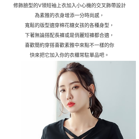
「AFTEE先享後付」，若未經同意申辦者引起之損失，本公司不負相關責
修飾臉型的V領短袖上衣加入小心機的交叉飾帶設計
任。
４．使用「AFTEE先享後付」時，將依據個別帳號之用戶狀況，依本公司即
為素雅的衣身增添一分時尚感，
時審查核予不同之上限額度；若仍有額度不足之情形，本公司將視審查結果
寬鬆的版型適穿棉花糖女孩的各種身型，
請求用戶進行身份認證。
５．嚴禁一人註冊多個帳號或使用他人資訊註冊。若發現惡意使用之情形，
下著無論搭配長褲或是俏麗短褲都合適，
恩沛科技股份有限公司將有權停止該用戶之使用額度並採取法律行動。
喜歡簡約穿搭喜歡素雅中來點不一樣的你
快來把它加入你的衣櫃常駐單品吧。