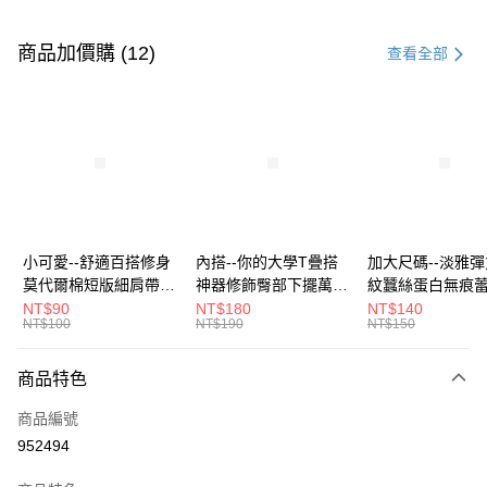
付款方式
信用卡一次付款
商品加價購 (12)
查看全部
超商取貨付款
LINE Pay
Apple Pay
街口支付
悠遊付
小可愛--舒適百搭修身
內搭--你的大學T疊搭
加大尺碼--淡雅
莫代爾棉短版細肩帶素
神器修飾臀部下擺萬用
紋蠶絲蛋白無痕
Google Pay
色背心(白.黑.灰L-2L)-
內搭裙/遮臀裙(黑2L-
角內褲(白.粉.藍.黃
NT$90
NT$180
NT$140
NT$100
NT$190
NT$150
U582眼圈熊中大尺碼
6L)-Q155眼圈熊中大
3L)-L28眼圈熊
全盈+PAY
尺碼
碼
大哥付你分期
商品特色
相關說明
商品編號
【大哥付你分期使用說明】
AFTEE先享後付
1.本服務由台灣大哥大提供，台灣大哥大用戶可立即使用無須另外申請。
952494
2.付款方式選擇「大哥付你分期」，訂單成立後會自動跳轉到大哥付的交易
相關說明
流程，驗證手機門號後，選擇欲分期的期數、繳款截止日，確認付款後即完