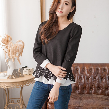
https://aftee.tw/terms/#terms3
３．未成年的使用者請事先徵得法定代理人或監護人之同意方可使用
「AFTEE先享後付」，若未經同意申辦者引起之損失，本公司不負相關責
任。
４．使用「AFTEE先享後付」時，將依據個別帳號之用戶狀況，依本公司即
時審查核予不同之上限額度；若仍有額度不足之情形，本公司將視審查結果
請求用戶進行身份認證。
５．嚴禁一人註冊多個帳號或使用他人資訊註冊。若發現惡意使用之情形，
恩沛科技股份有限公司將有權停止該用戶之使用額度並採取法律行動。