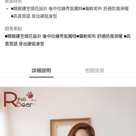
商品特色
【關於「AFTEE先享後付」】
成交易。
ATM付款
AFTEE先享後付是「在收到商品之後才付款」的支付方式。 讓您購物簡單
■精緻鏤空燒花設計 後中拉鍊秀氣獨特■偏軟呢布 舒適防風保暖
3.實際核准額度、可分期數及費用金額請依後續交易確認頁面所載為準。
便利好安心！
4.訂單成立30分鐘內，如未前往確認交易或遇審核未通過，訂單將自動取
■高貴質感 穿出硬挺身型
１．簡單：不需註冊會員、不需綁卡、不需儲值。
運送方式
消。如遇「轉專審核」未通過狀況，表示未達大哥付你分期系統評分，恕無
２．便利：只要手機號碼，簡訊認證，即可結帳。
法說明評估內容。
銷售重點
３．安心：先確認商品／服務後，再付款。
全家取貨付款
【繳款方式說明】
■精緻鏤空燒花設計 後中拉鍊秀氣獨特■偏軟呢布 舒適防風保暖 ■高
1.分期款項不併入電信帳單，「大哥付你分期」於每月結算日後寄送繳費提
每筆NT$70，滿NT$699(含以上)免運費
【「AFTEE先享後付」結帳流程】
醒簡訊。
貴質感 穿出硬挺身型
１．於結帳方式選擇「AFTEE先享後付」後，將跳轉至「AFTEE先享後付」
2.透過簡訊連結打開帳單後，可選擇「超商條碼／台灣大直營門市／銀行轉
付款後全家取貨
結帳頁面，進行簡訊認證並確認金額後，即可完成結帳。
帳／街口支付／iPASS MONEY」等通路繳費。
２．訂單成立數日內，您將收到繳費通知簡訊。
每筆NT$70，滿NT$699(含以上)免運費
３．收到繳費通知簡訊後14天內，點擊此簡訊中的連結，可透過四大超商／
【注意事項】
ATM／網路銀行／等多元方式進行付款，方視為交易完成。
7-11取貨付款
1.本服務係由「台灣大哥大股份有限公司」（以下簡稱本公司）所提供，讓
詳細說明
相關推薦
※ 請注意：結帳手續完成當下不需立刻繳費，但若您需要取消訂單，請聯絡
用戶於交易時，得透過本服務購買商品或服務，並由商店將買賣／分期付款
每筆NT$70，滿NT$799(含以上)免運費
購買商品的店家。未經商家同意取消之訂單仍視為有效，需透過AFTEE先享
買賣價金債權讓與本公司後，依約使用本公司帳單繳交帳款。
後付繳納相關費用。
2.基於同意付款使用「大哥付你分期」之契約關係目的，商店將以您的個人
付款後7-11取貨
※ 交易是否成功請以「AFTEE先享後付 」之結帳頁面顯示為準，若有關於
資料（包含姓名、電話或地址）提供予台灣大哥大進項蒐集、處理及利用，
是否繳費成功／繳費後需取消欲退款等相關疑問，請聯繫「AFTEE先享後付
每筆NT$70，滿NT$699(含以上)免運費
由本公司與您本人進行分期帳單所需資料之確認、核對及更正。
客戶支援中心」
https://netprotections.freshdesk.com/support/home
3.完整用戶服務條款，請詳閱以下連結：
https://oppay.tw/userRule
宅配
【注意事項】
１．透過由恩沛科技股份有限公司提供之「AFTEE先享後付」服務完成之交
每筆NT$100，滿NT$1,000(含以上)免運費
易，需依本服務之必要範圍內提供個人資料，並將交易相關給付款項請求債
權轉讓予恩沛科技股份有限公司。
２．關於個人資料處理事宜，請瀏覽以下網址：