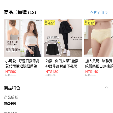
付款方式
信用卡一次付款
商品加價購 (12)
查看全部
超商取貨付款
LINE Pay
Apple Pay
街口支付
悠遊付
小可愛--舒適百搭修身
內搭--你的大學T疊搭
加大尺碼--淡雅
莫代爾棉短版細肩帶素
神器修飾臀部下擺萬用
紋蠶絲蛋白無痕
Google Pay
色背心(白.黑.灰L-2L)-
內搭裙/遮臀裙(黑2L-
角內褲(白.粉.藍.黃
NT$90
NT$180
NT$140
NT$100
NT$190
NT$150
U582眼圈熊中大尺碼
6L)-Q155眼圈熊中大
3L)-L28眼圈熊
全盈+PAY
尺碼
碼
大哥付你分期
商品特色
相關說明
商品編號
【大哥付你分期使用說明】
AFTEE先享後付
1.本服務由台灣大哥大提供，台灣大哥大用戶可立即使用無須另外申請。
952466
2.付款方式選擇「大哥付你分期」，訂單成立後會自動跳轉到大哥付的交易
相關說明
流程，驗證手機門號後，選擇欲分期的期數、繳款截止日，確認付款後即完