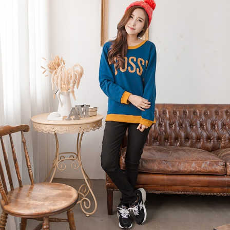
https://aftee.tw/terms/#terms3
３．未成年的使用者請事先徵得法定代理人或監護人之同意方可使用
「AFTEE先享後付」，若未經同意申辦者引起之損失，本公司不負相關責
任。
４．使用「AFTEE先享後付」時，將依據個別帳號之用戶狀況，依本公司即
時審查核予不同之上限額度；若仍有額度不足之情形，本公司將視審查結果
請求用戶進行身份認證。
５．嚴禁一人註冊多個帳號或使用他人資訊註冊。若發現惡意使用之情形，
恩沛科技股份有限公司將有權停止該用戶之使用額度並採取法律行動。