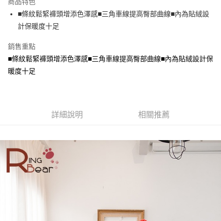
商品特色
【關於「AFTEE先享後付」】
成交易。
ATM付款
AFTEE先享後付是「在收到商品之後才付款」的支付方式。 讓您購物簡單
■條紋鬆緊褲頭增添色澤感■三角車線提高臀部曲線■內為貼絨設
3.實際核准額度、可分期數及費用金額請依後續交易確認頁面所載為準。
便利好安心！
4.訂單成立30分鐘內，如未前往確認交易或遇審核未通過，訂單將自動取
計保暖度十足
１．簡單：不需註冊會員、不需綁卡、不需儲值。
運送方式
消。如遇「轉專審核」未通過狀況，表示未達大哥付你分期系統評分，恕無
２．便利：只要手機號碼，簡訊認證，即可結帳。
法說明評估內容。
銷售重點
３．安心：先確認商品／服務後，再付款。
全家取貨付款
【繳款方式說明】
■條紋鬆緊褲頭增添色澤感■三角車線提高臀部曲線■內為貼絨設計保
1.分期款項不併入電信帳單，「大哥付你分期」於每月結算日後寄送繳費提
每筆NT$70，滿NT$699(含以上)免運費
【「AFTEE先享後付」結帳流程】
醒簡訊。
暖度十足
１．於結帳方式選擇「AFTEE先享後付」後，將跳轉至「AFTEE先享後付」
2.透過簡訊連結打開帳單後，可選擇「超商條碼／台灣大直營門市／銀行轉
付款後全家取貨
結帳頁面，進行簡訊認證並確認金額後，即可完成結帳。
帳／街口支付／iPASS MONEY」等通路繳費。
２．訂單成立數日內，您將收到繳費通知簡訊。
每筆NT$70，滿NT$699(含以上)免運費
３．收到繳費通知簡訊後14天內，點擊此簡訊中的連結，可透過四大超商／
【注意事項】
ATM／網路銀行／等多元方式進行付款，方視為交易完成。
7-11取貨付款
1.本服務係由「台灣大哥大股份有限公司」（以下簡稱本公司）所提供，讓
詳細說明
相關推薦
※ 請注意：結帳手續完成當下不需立刻繳費，但若您需要取消訂單，請聯絡
用戶於交易時，得透過本服務購買商品或服務，並由商店將買賣／分期付款
每筆NT$70，滿NT$799(含以上)免運費
購買商品的店家。未經商家同意取消之訂單仍視為有效，需透過AFTEE先享
買賣價金債權讓與本公司後，依約使用本公司帳單繳交帳款。
後付繳納相關費用。
2.基於同意付款使用「大哥付你分期」之契約關係目的，商店將以您的個人
付款後7-11取貨
※ 交易是否成功請以「AFTEE先享後付 」之結帳頁面顯示為準，若有關於
資料（包含姓名、電話或地址）提供予台灣大哥大進項蒐集、處理及利用，
是否繳費成功／繳費後需取消欲退款等相關疑問，請聯繫「AFTEE先享後付
每筆NT$70，滿NT$699(含以上)免運費
由本公司與您本人進行分期帳單所需資料之確認、核對及更正。
客戶支援中心」
https://netprotections.freshdesk.com/support/home
3.完整用戶服務條款，請詳閱以下連結：
https://oppay.tw/userRule
宅配
【注意事項】
１．透過由恩沛科技股份有限公司提供之「AFTEE先享後付」服務完成之交
每筆NT$100，滿NT$1,000(含以上)免運費
易，需依本服務之必要範圍內提供個人資料，並將交易相關給付款項請求債
權轉讓予恩沛科技股份有限公司。
２．關於個人資料處理事宜，請瀏覽以下網址：