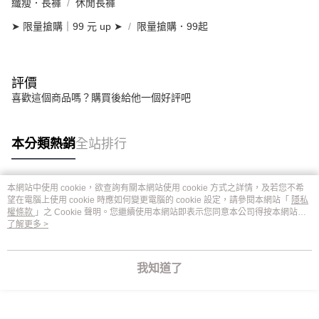
纖瘦．長褲
休閒長褲
➤ 限量搶購｜99 元 up ➤
限量搶購．99起
評價
喜歡這個商品嗎？購買後給他一個好評吧
本分類熱銷
全站排行
本網站中使用 cookie，欲查詢有關本網站使用 cookie 方式之詳情，及若您不希
熱門標籤
望在電腦上使用 cookie 時應如何變更電腦的 cookie 設定，請參閱本網站「
隱私
權條款
」之 Cookie 聲明。您繼續使用本網站即表示您同意本公司得按本網站使
用條款之 Cookie 聲明使用 cookie。
了解更多 >
我知道了