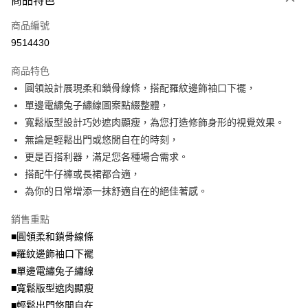
商品特色
相關說明
商品編號
【大哥付你分期使用說明】
AFTEE先享後付
1.本服務由台灣大哥大提供，台灣大哥大用戶可立即使用無須另外申請。
9514430
2.付款方式選擇「大哥付你分期」，訂單成立後會自動跳轉到大哥付的交易
相關說明
流程，驗證手機門號後，選擇欲分期的期數、繳款截止日，確認付款後即完
商品特色
【關於「AFTEE先享後付」】
成交易。
ATM付款
AFTEE先享後付是「在收到商品之後才付款」的支付方式。 讓您購物簡單
圓領設計展現柔和鎖骨線條，搭配羅紋邊飾袖口下襬，
3.實際核准額度、可分期數及費用金額請依後續交易確認頁面所載為準。
便利好安心！
4.訂單成立30分鐘內，如未前往確認交易或遇審核未通過，訂單將自動取
單邊電繡兔子繡線圖案點綴整體，
１．簡單：不需註冊會員、不需綁卡、不需儲值。
運送方式
消。如遇「轉專審核」未通過狀況，表示未達大哥付你分期系統評分，恕無
２．便利：只要手機號碼，簡訊認證，即可結帳。
寬鬆版型設計巧妙遮肉顯瘦，為您打造修飾身形的視覺效果。
法說明評估內容。
３．安心：先確認商品／服務後，再付款。
全家取貨付款
無論是輕鬆出門或悠閒自在的時刻，
【繳款方式說明】
1.分期款項不併入電信帳單，「大哥付你分期」於每月結算日後寄送繳費提
每筆NT$70，滿NT$699(含以上)免運費
更是百搭利器，滿足您各種場合需求。
【「AFTEE先享後付」結帳流程】
醒簡訊。
１．於結帳方式選擇「AFTEE先享後付」後，將跳轉至「AFTEE先享後付」
搭配牛仔褲或長裙都合適，
2.透過簡訊連結打開帳單後，可選擇「超商條碼／台灣大直營門市／銀行轉
付款後全家取貨
結帳頁面，進行簡訊認證並確認金額後，即可完成結帳。
帳／街口支付／iPASS MONEY」等通路繳費。
為你的日常增添一抹舒適自在的絕佳著感。
２．訂單成立數日內，您將收到繳費通知簡訊。
每筆NT$70，滿NT$699(含以上)免運費
３．收到繳費通知簡訊後14天內，點擊此簡訊中的連結，可透過四大超商／
【注意事項】
銷售重點
ATM／網路銀行／等多元方式進行付款，方視為交易完成。
7-11取貨付款
1.本服務係由「台灣大哥大股份有限公司」（以下簡稱本公司）所提供，讓
※ 請注意：結帳手續完成當下不需立刻繳費，但若您需要取消訂單，請聯絡
■圓領柔和鎖骨線條
用戶於交易時，得透過本服務購買商品或服務，並由商店將買賣／分期付款
每筆NT$70，滿NT$799(含以上)免運費
購買商品的店家。未經商家同意取消之訂單仍視為有效，需透過AFTEE先享
買賣價金債權讓與本公司後，依約使用本公司帳單繳交帳款。
■羅紋邊飾袖口下襬
後付繳納相關費用。
2.基於同意付款使用「大哥付你分期」之契約關係目的，商店將以您的個人
付款後7-11取貨
※ 交易是否成功請以「AFTEE先享後付 」之結帳頁面顯示為準，若有關於
■單邊電繡兔子繡線
資料（包含姓名、電話或地址）提供予台灣大哥大進項蒐集、處理及利用，
是否繳費成功／繳費後需取消欲退款等相關疑問，請聯繫「AFTEE先享後付
■寬鬆版型遮肉顯瘦
每筆NT$70，滿NT$699(含以上)免運費
由本公司與您本人進行分期帳單所需資料之確認、核對及更正。
客戶支援中心」
https://netprotections.freshdesk.com/support/home
3.完整用戶服務條款，請詳閱以下連結：
https://oppay.tw/userRule
■輕鬆出門悠閒自在