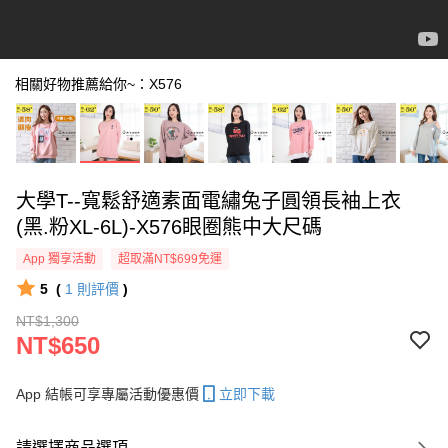
相關好物推薦給你~：X576
大學T--寬鬆舒適素面電繡兔子圓領長袖上衣
(黑.粉XL-6L)-X576眼圈熊中大尺碼
App 獨享活動
超取滿NT$699免運
5
(
1
則評價
)
NT$1,300
NT$650
App 結帳可享專屬活動優惠價
立即下載
請選擇商品選項