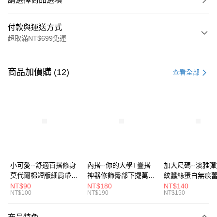
付款與運送方式
超取滿NT$699免運
付款方式
信用卡一次付款
商品加價購 (12)
查看全部
超商取貨付款
LINE Pay
Apple Pay
街口支付
悠遊付
小可愛--舒適百搭修身
內搭--你的大學T疊搭
加大尺碼--淡雅
莫代爾棉短版細肩帶素
神器修飾臀部下擺萬用
紋蠶絲蛋白無痕
Google Pay
色背心(白.黑.灰L-2L)-
內搭裙/遮臀裙(黑2L-
角內褲(白.粉.藍.黃
NT$90
NT$180
NT$140
NT$100
NT$190
NT$150
U582眼圈熊中大尺碼
6L)-Q155眼圈熊中大
3L)-L28眼圈熊
全盈+PAY
尺碼
碼
大哥付你分期