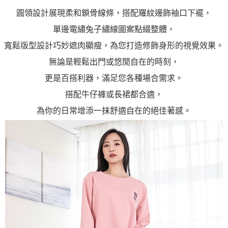
圓領設計展現柔和鎖骨線條，搭配羅紋邊飾袖口下襬，
單邊電繡兔子繡線圖案點綴整體，
寬鬆版型設計巧妙遮肉顯瘦，為您打造修飾身形的視覺效果。
無論是輕鬆出門或悠閒自在的時刻，
更是百搭利器，滿足您各種場合需求。
搭配牛仔褲或長裙都合適，
為你的日常增添一抹舒適自在的絕佳著感。