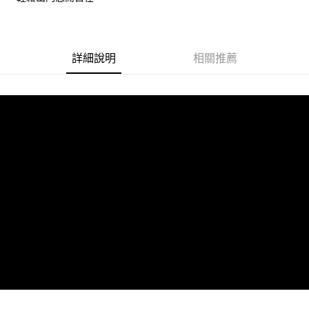
宅配
【注意事項】
１．透過由恩沛科技股份有限公司提供之「AFTEE先享後付」服務完成之交
每筆NT$100，滿NT$1,000(含以上)免運費
易，需依本服務之必要範圍內提供個人資料，並將交易相關給付款項請求債
權轉讓予恩沛科技股份有限公司。
詳細說明
相關推薦
２．關於個人資料處理事宜，請瀏覽以下網址：
https://aftee.tw/terms/#terms3
３．未成年的使用者請事先徵得法定代理人或監護人之同意方可使用
「AFTEE先享後付」，若未經同意申辦者引起之損失，本公司不負相關責
任。
４．使用「AFTEE先享後付」時，將依據個別帳號之用戶狀況，依本公司即
時審查核予不同之上限額度；若仍有額度不足之情形，本公司將視審查結果
請求用戶進行身份認證。
５．嚴禁一人註冊多個帳號或使用他人資訊註冊。若發現惡意使用之情形，
恩沛科技股份有限公司將有權停止該用戶之使用額度並採取法律行動。