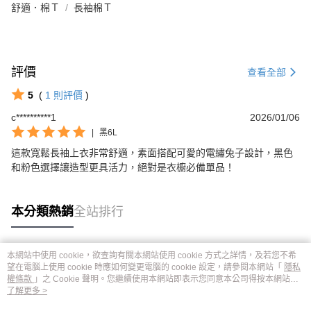
舒適．棉Ｔ
長袖棉Ｔ
評價
查看全部
5
(
1
則評價
)
c**********1
2026/01/06
|
黑6L
這款寬鬆長袖上衣非常舒適，素面搭配可愛的電繡兔子設計，黑色
和粉色選擇讓造型更具活力，絕對是衣櫥必備單品！
本分類熱銷
全站排行
本網站中使用 cookie，欲查詢有關本網站使用 cookie 方式之詳情，及若您不希
熱門標籤
望在電腦上使用 cookie 時應如何變更電腦的 cookie 設定，請參閱本網站「
隱私
權條款
」之 Cookie 聲明。您繼續使用本網站即表示您同意本公司得按本網站使
用條款之 Cookie 聲明使用 cookie。
了解更多 >