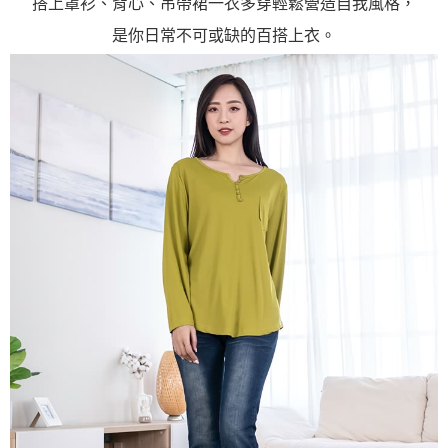
搭上罩衫、背心、吊帶裙一衣多穿輕鬆營造自我風格，
是你日常不可或缺的百搭上衣。