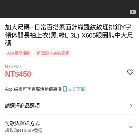
加大尺碼--日常百搭素面針織羅紋紋理排釦Y字
領休閒長袖上衣(黑.綠L-3L)-X605眼圈熊中大尺
碼
App 獨享活動
超取滿NT$699免運
NT$900
NT$450
App 結帳可享專屬活動優惠價
立即下載
請選擇商品選項
付款與運送方式
超取滿NT$699免運