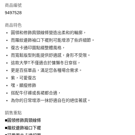
商品編號
【大哥付你分期使用說明】
AFTEE先享後付
1.本服務由台灣大哥大提供，台灣大哥大用戶可立即使用無須另外申請。
9497528
2.付款方式選擇「大哥付你分期」，訂單成立後會自動跳轉到大哥付的交易
相關說明
流程，驗證手機門號後，選擇欲分期的期數、繳款截止日，確認付款後即完
商品特色
【關於「AFTEE先享後付」】
成交易。
ATM付款
AFTEE先享後付是「在收到商品之後才付款」的支付方式。 讓您購物簡單
圓領和修飾肩頸線條營造出柔和的輪廓，
3.實際核准額度、可分期數及費用金額請依後續交易確認頁面所載為準。
便利好安心！
4.訂單成立30分鐘內，如未前往確認交易或遇審核未通過，訂單將自動取
而羅紋邊飾袖口下襬則可能增添了些許細節。
１．簡單：不需註冊會員、不需綁卡、不需儲值。
運送方式
消。如遇「轉專審核」未通過狀況，表示未達大哥付你分期系統評分，恕無
２．便利：只要手機號碼，簡訊認證，即可結帳。
復古卡通印圖點綴整體風格，
法說明評估內容。
３．安心：先確認商品／服務後，再付款。
全家取貨付款
而寬鬆版型則能提供舒適感，身形不受限。
【繳款方式說明】
1.分期款項不併入電信帳單，「大哥付你分期」於每月結算日後寄送繳費提
每筆NT$70，滿NT$699(含以上)免運費
這款大學T不僅適合於慵懶冬日穿搭，
【「AFTEE先享後付」結帳流程】
醒簡訊。
１．於結帳方式選擇「AFTEE先享後付」後，將跳轉至「AFTEE先享後付」
更是百搭單品，滿足您各種場合需求。
2.透過簡訊連結打開帳單後，可選擇「超商條碼／台灣大直營門市／銀行轉
付款後全家取貨
結帳頁面，進行簡訊認證並確認金額後，即可完成結帳。
帳／街口支付／iPASS MONEY」等通路繳費。
紫，可愛復古
２．訂單成立數日內，您將收到繳費通知簡訊。
每筆NT$70，滿NT$699(含以上)免運費
３．收到繳費通知簡訊後14天內，點擊此簡訊中的連結，可透過四大超商／
嘿，顯瘦修飾
【注意事項】
ATM／網路銀行／等多元方式進行付款，方視為交易完成。
搭配牛仔褲或長裙都合適，
7-11取貨付款
1.本服務係由「台灣大哥大股份有限公司」（以下簡稱本公司）所提供，讓
※ 請注意：結帳手續完成當下不需立刻繳費，但若您需要取消訂單，請聯絡
用戶於交易時，得透過本服務購買商品或服務，並由商店將買賣／分期付款
為你的日常增添一抹舒適自在的絕佳著感。
每筆NT$70，滿NT$799(含以上)免運費
購買商品的店家。未經商家同意取消之訂單仍視為有效，需透過AFTEE先享
買賣價金債權讓與本公司後，依約使用本公司帳單繳交帳款。
後付繳納相關費用。
2.基於同意付款使用「大哥付你分期」之契約關係目的，商店將以您的個人
付款後7-11取貨
※ 交易是否成功請以「AFTEE先享後付 」之結帳頁面顯示為準，若有關於
銷售重點
資料（包含姓名、電話或地址）提供予台灣大哥大進項蒐集、處理及利用，
是否繳費成功／繳費後需取消欲退款等相關疑問，請聯繫「AFTEE先享後付
■圓領修飾肩頸線條
每筆NT$70，滿NT$699(含以上)免運費
由本公司與您本人進行分期帳單所需資料之確認、核對及更正。
客戶支援中心」
https://netprotections.freshdesk.com/support/home
3.完整用戶服務條款，請詳閱以下連結：
https://oppay.tw/userRule
■羅紋邊飾袖口下襬
宅配
【注意事項】