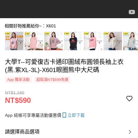
相關好物推薦給你~：X601
大學T--可愛復古卡通印圖絨布圓領長袖上衣
(黑.紫XL-3L)-X601眼圈熊中大尺碼
App 獨享活動
超取滿NT$699免運
NT$1,180
NT$590
App 結帳可享專屬活動優惠價
立即下載
請選擇商品選項