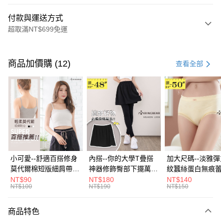
付款與運送方式
超取滿NT$699免運
付款方式
信用卡一次付款
商品加價購 (12)
查看全部
超商取貨付款
LINE Pay
Apple Pay
街口支付
悠遊付
小可愛--舒適百搭修身
內搭--你的大學T疊搭
加大尺碼--淡雅
莫代爾棉短版細肩帶素
神器修飾臀部下擺萬用
紋蠶絲蛋白無痕
Google Pay
色背心(白.黑.灰L-2L)-
內搭裙/遮臀裙(黑2L-
角內褲(白.粉.藍.黃
NT$90
NT$180
NT$140
NT$100
NT$190
NT$150
U582眼圈熊中大尺碼
6L)-Q155眼圈熊中大
3L)-L28眼圈熊
全盈+PAY
尺碼
碼
大哥付你分期
商品特色
相關說明