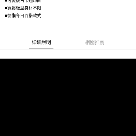
■可愛復古卡通印圖
１．透過由恩沛科技股份有限公司提供之「AFTEE先享後付」服務完成之交
每筆NT$100，滿NT$1,000(含以上)免運費
■寬鬆版型身材不限
易，需依本服務之必要範圍內提供個人資料，並將交易相關給付款項請求債
權轉讓予恩沛科技股份有限公司。
■慵懶冬日百搭款式
２．關於個人資料處理事宜，請瀏覽以下網址：
https://aftee.tw/terms/#terms3
３．未成年的使用者請事先徵得法定代理人或監護人之同意方可使用
「AFTEE先享後付」，若未經同意申辦者引起之損失，本公司不負相關責
詳細說明
相關推薦
任。
４．使用「AFTEE先享後付」時，將依據個別帳號之用戶狀況，依本公司即
時審查核予不同之上限額度；若仍有額度不足之情形，本公司將視審查結果
請求用戶進行身份認證。
５．嚴禁一人註冊多個帳號或使用他人資訊註冊。若發現惡意使用之情形，
恩沛科技股份有限公司將有權停止該用戶之使用額度並採取法律行動。