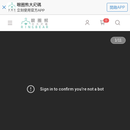
眼圈熊大尺碼
開啟APP
立刻使用官方APP
0
1
/
11