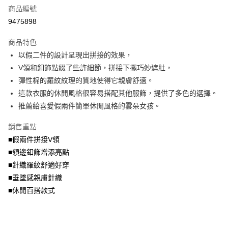
商品編號
【大哥付你分期使用說明】
AFTEE先享後付
1.本服務由台灣大哥大提供，台灣大哥大用戶可立即使用無須另外申請。
9475898
2.付款方式選擇「大哥付你分期」，訂單成立後會自動跳轉到大哥付的交易
相關說明
流程，驗證手機門號後，選擇欲分期的期數、繳款截止日，確認付款後即完
商品特色
【關於「AFTEE先享後付」】
成交易。
ATM付款
AFTEE先享後付是「在收到商品之後才付款」的支付方式。 讓您購物簡單
以假二件的設計呈現出拼接的效果，
3.實際核准額度、可分期數及費用金額請依後續交易確認頁面所載為準。
便利好安心！
4.訂單成立30分鐘內，如未前往確認交易或遇審核未通過，訂單將自動取
V領和釦飾點綴了些許細節，拼接下擺巧妙遮肚，
１．簡單：不需註冊會員、不需綁卡、不需儲值。
運送方式
消。如遇「轉專審核」未通過狀況，表示未達大哥付你分期系統評分，恕無
２．便利：只要手機號碼，簡訊認證，即可結帳。
彈性棉的羅紋紋理的質地使得它親膚舒適。
法說明評估內容。
３．安心：先確認商品／服務後，再付款。
全家取貨付款
這款衣服的休閒風格很容易搭配其他服飾，提供了多色的選擇。
【繳款方式說明】
1.分期款項不併入電信帳單，「大哥付你分期」於每月結算日後寄送繳費提
每筆NT$70，滿NT$699(含以上)免運費
推薦給喜愛假兩件簡單休閒風格的雲朵女孩。
【「AFTEE先享後付」結帳流程】
醒簡訊。
１．於結帳方式選擇「AFTEE先享後付」後，將跳轉至「AFTEE先享後付」
2.透過簡訊連結打開帳單後，可選擇「超商條碼／台灣大直營門市／銀行轉
付款後全家取貨
結帳頁面，進行簡訊認證並確認金額後，即可完成結帳。
銷售重點
帳／街口支付／iPASS MONEY」等通路繳費。
２．訂單成立數日內，您將收到繳費通知簡訊。
每筆NT$70，滿NT$699(含以上)免運費
■假兩件拼接V領
３．收到繳費通知簡訊後14天內，點擊此簡訊中的連結，可透過四大超商／
【注意事項】
■領邊釦飾增添亮點
ATM／網路銀行／等多元方式進行付款，方視為交易完成。
7-11取貨付款
1.本服務係由「台灣大哥大股份有限公司」（以下簡稱本公司）所提供，讓
※ 請注意：結帳手續完成當下不需立刻繳費，但若您需要取消訂單，請聯絡
■針織羅紋舒適好穿
用戶於交易時，得透過本服務購買商品或服務，並由商店將買賣／分期付款
每筆NT$70，滿NT$799(含以上)免運費
購買商品的店家。未經商家同意取消之訂單仍視為有效，需透過AFTEE先享
買賣價金債權讓與本公司後，依約使用本公司帳單繳交帳款。
■垂墜感親膚針織
後付繳納相關費用。
2.基於同意付款使用「大哥付你分期」之契約關係目的，商店將以您的個人
付款後7-11取貨
※ 交易是否成功請以「AFTEE先享後付 」之結帳頁面顯示為準，若有關於
■休閒百搭款式
資料（包含姓名、電話或地址）提供予台灣大哥大進項蒐集、處理及利用，
是否繳費成功／繳費後需取消欲退款等相關疑問，請聯繫「AFTEE先享後付
每筆NT$70，滿NT$699(含以上)免運費
由本公司與您本人進行分期帳單所需資料之確認、核對及更正。
客戶支援中心」
https://netprotections.freshdesk.com/support/home
3.完整用戶服務條款，請詳閱以下連結：
https://oppay.tw/userRule
宅配
【注意事項】