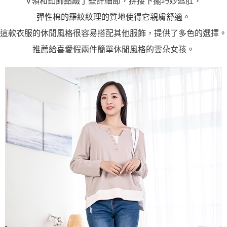
V領和釦飾點綴了些許細節，拼接下擺巧妙遮肚，
彈性棉的羅紋紋理的質地使得它親膚舒適。
這款衣服的休閒風格很容易搭配其他服飾，提供了多色的選擇。
推薦給喜愛假兩件簡單休閒風格的雲朵女孩。