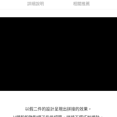
詳細說明
相關推薦
１．透過由恩沛科技股份有限公司提供之「AFTEE先享後付」服務完成之交
每筆NT$100，滿NT$1,000(含以上)免運費
易，需依本服務之必要範圍內提供個人資料，並將交易相關給付款項請求債
權轉讓予恩沛科技股份有限公司。
２．關於個人資料處理事宜，請瀏覽以下網址：
https://aftee.tw/terms/#terms3
３．未成年的使用者請事先徵得法定代理人或監護人之同意方可使用
「AFTEE先享後付」，若未經同意申辦者引起之損失，本公司不負相關責
任。
４．使用「AFTEE先享後付」時，將依據個別帳號之用戶狀況，依本公司即
時審查核予不同之上限額度；若仍有額度不足之情形，本公司將視審查結果
請求用戶進行身份認證。
５．嚴禁一人註冊多個帳號或使用他人資訊註冊。若發現惡意使用之情形，
恩沛科技股份有限公司將有權停止該用戶之使用額度並採取法律行動。
以假二件的設計呈現出拼接的效果，