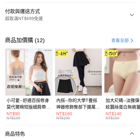
付款與運送方式
超取滿NT$699免運
付款方式
信用卡一次付款
商品加價購 (12)
查看全部
超商取貨付款
LINE Pay
Apple Pay
街口支付
悠遊付
小可愛--舒適百搭修身
內搭--你的大學T疊搭
加大尺碼--淡雅
莫代爾棉短版細肩帶素
神器修飾臀部下擺萬用
紋蠶絲蛋白無痕
Google Pay
色背心(白.黑.灰L-2L)-
內搭裙/遮臀裙(黑2L-
角內褲(白.粉.藍.黃
NT$90
NT$180
NT$140
NT$100
NT$190
NT$150
U582眼圈熊中大尺碼
6L)-Q155眼圈熊中大
3L)-L28眼圈熊
全盈+PAY
尺碼
碼
大哥付你分期
商品特色
相關說明