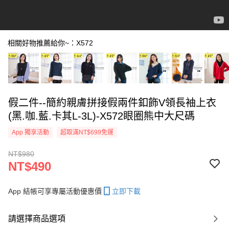
相關好物推薦給你~：X572
假二件--簡約親膚拼接假兩件釦飾V領長袖上衣
(黑.咖.藍.卡其L-3L)-X572眼圈熊中大尺碼
App 獨享活動
超取滿NT$699免運
NT$980
NT$490
App 結帳可享專屬活動優惠價
立即下載
請選擇商品選項