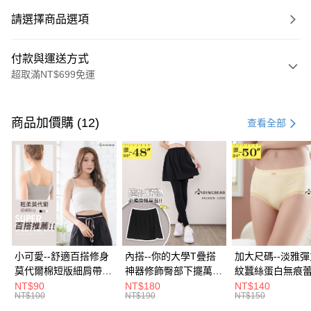
請選擇商品選項
付款與運送方式
超取滿NT$699免運
付款方式
信用卡一次付款
商品加價購 (12)
查看全部
超商取貨付款
LINE Pay
Apple Pay
街口支付
悠遊付
小可愛--舒適百搭修身
內搭--你的大學T疊搭
加大尺碼--淡雅
莫代爾棉短版細肩帶素
神器修飾臀部下擺萬用
紋蠶絲蛋白無痕
Google Pay
色背心(白.黑.灰L-2L)-
內搭裙/遮臀裙(黑2L-
角內褲(白.粉.藍.黃
NT$90
NT$180
NT$140
NT$100
NT$190
NT$150
U582眼圈熊中大尺碼
6L)-Q155眼圈熊中大
3L)-L28眼圈熊
全盈+PAY