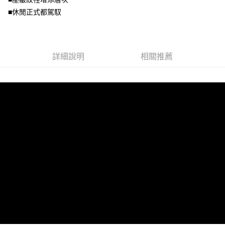
客戶支援中心」
https://netprotections.freshdesk.com/support/home
3.完整用戶服務條款，請詳閱以下連結：
https://oppay.tw/userRule
■休閒正式都駕馭
宅配
【注意事項】
１．透過由恩沛科技股份有限公司提供之「AFTEE先享後付」服務完成之交
每筆NT$100，滿NT$1,000(含以上)免運費
易，需依本服務之必要範圍內提供個人資料，並將交易相關給付款項請求債
權轉讓予恩沛科技股份有限公司。
詳細說明
相關推薦
２．關於個人資料處理事宜，請瀏覽以下網址：
https://aftee.tw/terms/#terms3
３．未成年的使用者請事先徵得法定代理人或監護人之同意方可使用
「AFTEE先享後付」，若未經同意申辦者引起之損失，本公司不負相關責
任。
４．使用「AFTEE先享後付」時，將依據個別帳號之用戶狀況，依本公司即
時審查核予不同之上限額度；若仍有額度不足之情形，本公司將視審查結果
請求用戶進行身份認證。
５．嚴禁一人註冊多個帳號或使用他人資訊註冊。若發現惡意使用之情形，
恩沛科技股份有限公司將有權停止該用戶之使用額度並採取法律行動。