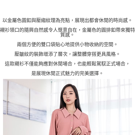
以金屬色圓釦與壓縐紋理為亮點，展現出都會休閒的時尚感。
襯衫領口的隨興自然感令人愜意自在，金屬色的圓排釦帶來獨特
質感。
兩個方便的雙口袋貼心地提供小物收納的空間。
壓皺紋的裝飾增添了層次，讓整體穿搭更具風格。
這款襯衫不僅能夠應對休閒場合，也能輕鬆駕馭正式場合，
是展現休閒正式魅力的完美選擇。