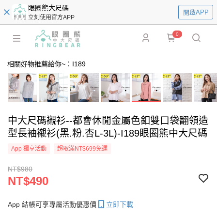
眼圈熊大尺碼
開啟APP
立刻使用官方APP
0
相關好物推薦給你~：I189
中大尺碼襯衫--都會休閒金屬色釦雙口袋翻領造
型長袖襯衫(黑.粉.杏L-3L)-I189眼圈熊中大尺碼
App 獨享活動
超取滿NT$699免運
NT$980
NT$490
App 結帳可享專屬活動優惠價
立即下載