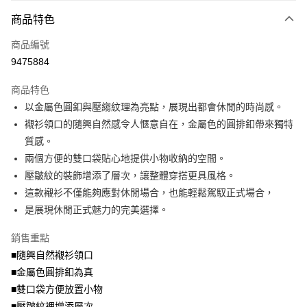
尺碼
碼
大哥付你分期
商品特色
相關說明
商品編號
【大哥付你分期使用說明】
AFTEE先享後付
1.本服務由台灣大哥大提供，台灣大哥大用戶可立即使用無須另外申請。
9475884
2.付款方式選擇「大哥付你分期」，訂單成立後會自動跳轉到大哥付的交易
相關說明
流程，驗證手機門號後，選擇欲分期的期數、繳款截止日，確認付款後即完
商品特色
【關於「AFTEE先享後付」】
成交易。
ATM付款
AFTEE先享後付是「在收到商品之後才付款」的支付方式。 讓您購物簡單
以金屬色圓釦與壓縐紋理為亮點，展現出都會休閒的時尚感。
3.實際核准額度、可分期數及費用金額請依後續交易確認頁面所載為準。
便利好安心！
4.訂單成立30分鐘內，如未前往確認交易或遇審核未通過，訂單將自動取
襯衫領口的隨興自然感令人愜意自在，金屬色的圓排釦帶來獨特
１．簡單：不需註冊會員、不需綁卡、不需儲值。
運送方式
消。如遇「轉專審核」未通過狀況，表示未達大哥付你分期系統評分，恕無
２．便利：只要手機號碼，簡訊認證，即可結帳。
質感。
法說明評估內容。
３．安心：先確認商品／服務後，再付款。
全家取貨付款
兩個方便的雙口袋貼心地提供小物收納的空間。
【繳款方式說明】
1.分期款項不併入電信帳單，「大哥付你分期」於每月結算日後寄送繳費提
每筆NT$70，滿NT$699(含以上)免運費
壓皺紋的裝飾增添了層次，讓整體穿搭更具風格。
【「AFTEE先享後付」結帳流程】
醒簡訊。
１．於結帳方式選擇「AFTEE先享後付」後，將跳轉至「AFTEE先享後付」
這款襯衫不僅能夠應對休閒場合，也能輕鬆駕馭正式場合，
2.透過簡訊連結打開帳單後，可選擇「超商條碼／台灣大直營門市／銀行轉
付款後全家取貨
結帳頁面，進行簡訊認證並確認金額後，即可完成結帳。
帳／街口支付／iPASS MONEY」等通路繳費。
是展現休閒正式魅力的完美選擇。
２．訂單成立數日內，您將收到繳費通知簡訊。
每筆NT$70，滿NT$699(含以上)免運費
３．收到繳費通知簡訊後14天內，點擊此簡訊中的連結，可透過四大超商／
【注意事項】
銷售重點
ATM／網路銀行／等多元方式進行付款，方視為交易完成。
7-11取貨付款
1.本服務係由「台灣大哥大股份有限公司」（以下簡稱本公司）所提供，讓
※ 請注意：結帳手續完成當下不需立刻繳費，但若您需要取消訂單，請聯絡
■隨興自然襯衫領口
用戶於交易時，得透過本服務購買商品或服務，並由商店將買賣／分期付款
每筆NT$70，滿NT$799(含以上)免運費
購買商品的店家。未經商家同意取消之訂單仍視為有效，需透過AFTEE先享
買賣價金債權讓與本公司後，依約使用本公司帳單繳交帳款。
■金屬色圓排釦為真
後付繳納相關費用。
2.基於同意付款使用「大哥付你分期」之契約關係目的，商店將以您的個人
付款後7-11取貨
※ 交易是否成功請以「AFTEE先享後付 」之結帳頁面顯示為準，若有關於
■雙口袋方便放置小物
資料（包含姓名、電話或地址）提供予台灣大哥大進項蒐集、處理及利用，
是否繳費成功／繳費後需取消欲退款等相關疑問，請聯繫「AFTEE先享後付
■壓皺紋裡增添層次
每筆NT$70，滿NT$699(含以上)免運費
由本公司與您本人進行分期帳單所需資料之確認、核對及更正。