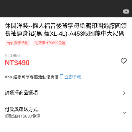
休閒洋裝--懶人福音後背字母塗鴉印圖過膝圓領
長袖連身裙(黑.藍XL-4L)-A453眼圈熊中大尺碼
App 獨享活動
超取滿NT$699免運
NT$980
NT$490
App 結帳可享專屬活動優惠價
立即下載
請選擇商品選項
付款與運送方式
超取滿NT$699免運
付款方式