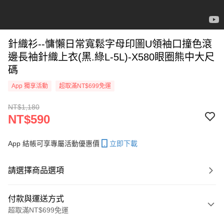
針織衫--慵懶日常寬鬆字母印圖U領袖口撞色滾
邊長袖針織上衣(黑.綠L-5L)-X580眼圈熊中大尺
碼
App 獨享活動
超取滿NT$699免運
NT$1,180
NT$590
App 結帳可享專屬活動優惠價
立即下載
請選擇商品選項
付款與運送方式
超取滿NT$699免運