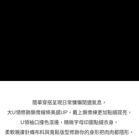
３．未成年的使用者請事先徵得法定代理人或監護人之同意方可使用
「AFTEE先享後付」，若未經同意申辦者引起之損失，本公司不負相關責
任。
４．使用「AFTEE先享後付」時，將依據個別帳號之用戶狀況，依本公司即
時審查核予不同之上限額度；若仍有額度不足之情形，本公司將視審查結果
請求用戶進行身份認證。
５．嚴禁一人註冊多個帳號或使用他人資訊註冊。若發現惡意使用之情形，
恩沛科技股份有限公司將有權停止該用戶之使用額度並採取法律行動。
簡單穿搭呈現日常慵懶閒適氣息，
大U領修飾鎖骨線條美感UP，戴上鎖骨練更加點綴提亮，
U領袖口撞色滾邊，精緻字母印圖點綴衣身，
柔軟親膚針織布料與寬鬆版型修飾你的身形把肉肉都隱形，