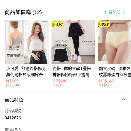
付款方式
信用卡一次付款
商品加價購 (12)
查看全部
超商取貨付款
LINE Pay
Apple Pay
街口支付
悠遊付
小可愛--舒適百搭修身
內搭--你的大學T疊搭
加大尺碼--淡雅
莫代爾棉短版細肩帶素
神器修飾臀部下擺萬用
紋蠶絲蛋白無痕
Google Pay
色背心(白.黑.灰L-2L)-
內搭裙/遮臀裙(黑2L-
角內褲(白.粉.藍.黃
NT$90
NT$180
NT$140
NT$100
NT$190
NT$150
U582眼圈熊中大尺碼
6L)-Q155眼圈熊中大
3L)-L28眼圈熊
全盈+PAY
尺碼
碼
大哥付你分期
商品特色
相關說明
商品編號
【大哥付你分期使用說明】
AFTEE先享後付
1.本服務由台灣大哥大提供，台灣大哥大用戶可立即使用無須另外申請。
9412876
2.付款方式選擇「大哥付你分期」，訂單成立後會自動跳轉到大哥付的交易
相關說明
流程，驗證手機門號後，選擇欲分期的期數、繳款截止日，確認付款後即完
商品特色
【關於「AFTEE先享後付」】