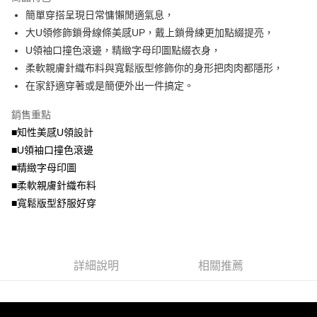
成交易。
ATM付款
AFTEE先享後付是「在收到商品之後才付款」的支付方式。 讓您購物簡單
簡單穿搭呈現日常慵懶閒適氣息，
3.實際核准額度、可分期數及費用金額請依後續交易確認頁面所載為準。
便利好安心！
4.訂單成立30分鐘內，如未前往確認交易或遇審核未通過，訂單將自動取
大U領修飾鎖骨線條美感UP，戴上鎖骨練更加點綴提亮，
１．簡單：不需註冊會員、不需綁卡、不需儲值。
運送方式
消。如遇「轉專審核」未通過狀況，表示未達大哥付你分期系統評分，恕無
２．便利：只要手機號碼，簡訊認證，即可結帳。
U領袖口撞色滾邊，精緻字母印圖點綴衣身，
法說明評估內容。
３．安心：先確認商品／服務後，再付款。
全家取貨付款
柔軟親膚針織布料與寬鬆版型修飾你的身形把肉肉都隱形，
【繳款方式說明】
1.分期款項不併入電信帳單，「大哥付你分期」於每月結算日後寄送繳費提
每筆NT$70，滿NT$699(含以上)免運費
在家舒適穿著或是簡便外出一件搞定。
【「AFTEE先享後付」結帳流程】
醒簡訊。
１．於結帳方式選擇「AFTEE先享後付」後，將跳轉至「AFTEE先享後付」
2.透過簡訊連結打開帳單後，可選擇「超商條碼／台灣大直營門市／銀行轉
付款後全家取貨
結帳頁面，進行簡訊認證並確認金額後，即可完成結帳。
銷售重點
帳／街口支付／iPASS MONEY」等通路繳費。
２．訂單成立數日內，您將收到繳費通知簡訊。
每筆NT$70，滿NT$699(含以上)免運費
■知性美感U領設計
３．收到繳費通知簡訊後14天內，點擊此簡訊中的連結，可透過四大超商／
【注意事項】
■U領袖口撞色滾邊
ATM／網路銀行／等多元方式進行付款，方視為交易完成。
7-11取貨付款
1.本服務係由「台灣大哥大股份有限公司」（以下簡稱本公司）所提供，讓
※ 請注意：結帳手續完成當下不需立刻繳費，但若您需要取消訂單，請聯絡
■精緻字母印圖
用戶於交易時，得透過本服務購買商品或服務，並由商店將買賣／分期付款
每筆NT$70，滿NT$799(含以上)免運費
購買商品的店家。未經商家同意取消之訂單仍視為有效，需透過AFTEE先享
買賣價金債權讓與本公司後，依約使用本公司帳單繳交帳款。
■柔軟親膚針織布料
後付繳納相關費用。
2.基於同意付款使用「大哥付你分期」之契約關係目的，商店將以您的個人
付款後7-11取貨
※ 交易是否成功請以「AFTEE先享後付 」之結帳頁面顯示為準，若有關於
■寬鬆版型舒服好穿
資料（包含姓名、電話或地址）提供予台灣大哥大進項蒐集、處理及利用，
是否繳費成功／繳費後需取消欲退款等相關疑問，請聯繫「AFTEE先享後付
每筆NT$70，滿NT$699(含以上)免運費
由本公司與您本人進行分期帳單所需資料之確認、核對及更正。
客戶支援中心」
https://netprotections.freshdesk.com/support/home
3.完整用戶服務條款，請詳閱以下連結：
https://oppay.tw/userRule
宅配
【注意事項】
詳細說明
相關推薦
１．透過由恩沛科技股份有限公司提供之「AFTEE先享後付」服務完成之交
每筆NT$100，滿NT$1,000(含以上)免運費
易，需依本服務之必要範圍內提供個人資料，並將交易相關給付款項請求債
權轉讓予恩沛科技股份有限公司。
２．關於個人資料處理事宜，請瀏覽以下網址：
https://aftee.tw/terms/#terms3