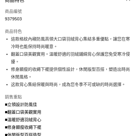
商品特色
相關說明
商品編號
【大哥付你分期使用說明】
AFTEE先享後付
1.本服務由台灣大哥大提供，台灣大哥大用戶可立即使用無須另外申請。
9379503
2.付款方式選擇「大哥付你分期」，訂單成立後會自動跳轉到大哥付的交易
相關說明
流程，驗證手機門號後，選擇欲分期的期數、繳款截止日，確認付款後即完
商品特色
【關於「AFTEE先享後付」】
成交易。
ATM付款
AFTEE先享後付是「在收到商品之後才付款」的支付方式。 讓您購物簡單
這款格紋內襯防風高領大口袋羽絨背心集結多重優點，讓您在寒
3.實際核准額度、可分期數及費用金額請依後續交易確認頁面所載為準。
便利好安心！
4.訂單成立30分鐘內，如未前往確認交易或遇審核未通過，訂單將自動取
冷時也能保持時尚暖意。
１．簡單：不需註冊會員、不需綁卡、不需儲值。
運送方式
消。如遇「轉專審核」未通過狀況，表示未達大哥付你分期系統評分，恕無
２．便利：只要手機號碼，簡訊認證，即可結帳。
翻蓋口袋美觀實用。溫暖舒適的羽絨鋪綿背心保護您免受寒冷侵
法說明評估內容。
３．安心：先確認商品／服務後，再付款。
全家取貨付款
擾。
【繳款方式說明】
1.分期款項不併入電信帳單，「大哥付你分期」於每月結算日後寄送繳費提
每筆NT$70，滿NT$699(含以上)免運費
修身顯瘦的收繩下襬提供個性設計，休閒版型百搭，塑造出時尚
【「AFTEE先享後付」結帳流程】
醒簡訊。
１．於結帳方式選擇「AFTEE先享後付」後，將跳轉至「AFTEE先享後付」
休閒風格。
2.透過簡訊連結打開帳單後，可選擇「超商條碼／台灣大直營門市／銀行轉
付款後全家取貨
結帳頁面，進行簡訊認證並確認金額後，即可完成結帳。
帳／街口支付／iPASS MONEY」等通路繳費。
这款背心集結保暖與時尚，成為您冬季不可或缺的時尚選擇。
２．訂單成立數日內，您將收到繳費通知簡訊。
每筆NT$70，滿NT$699(含以上)免運費
３．收到繳費通知簡訊後14天內，點擊此簡訊中的連結，可透過四大超商／
【注意事項】
銷售重點
ATM／網路銀行／等多元方式進行付款，方視為交易完成。
7-11取貨付款
1.本服務係由「台灣大哥大股份有限公司」（以下簡稱本公司）所提供，讓
※ 請注意：結帳手續完成當下不需立刻繳費，但若您需要取消訂單，請聯絡
■立領設計防風佳
用戶於交易時，得透過本服務購買商品或服務，並由商店將買賣／分期付款
每筆NT$70，滿NT$799(含以上)免運費
購買商品的店家。未經商家同意取消之訂單仍視為有效，需透過AFTEE先享
買賣價金債權讓與本公司後，依約使用本公司帳單繳交帳款。
■翻蓋口袋美觀實用
後付繳納相關費用。
2.基於同意付款使用「大哥付你分期」之契約關係目的，商店將以您的個人
付款後7-11取貨
※ 交易是否成功請以「AFTEE先享後付 」之結帳頁面顯示為準，若有關於
■溫暖舒適羽絨背心
資料（包含姓名、電話或地址）提供予台灣大哥大進項蒐集、處理及利用，
是否繳費成功／繳費後需取消欲退款等相關疑問，請聯繫「AFTEE先享後付
■修身顯瘦收繩下襬
每筆NT$70，滿NT$699(含以上)免運費
由本公司與您本人進行分期帳單所需資料之確認、核對及更正。
客戶支援中心」
https://netprotections.freshdesk.com/support/home
3.完整用戶服務條款，請詳閱以下連結：
https://oppay.tw/userRule
■休閒版型百搭造型