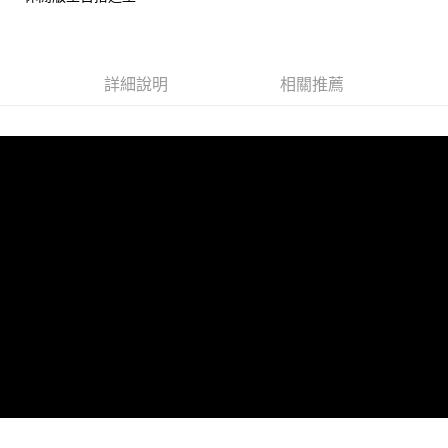
宅配
【注意事項】
１．透過由恩沛科技股份有限公司提供之「AFTEE先享後付」服務完成之交
每筆NT$100，滿NT$1,000(含以上)免運費
易，需依本服務之必要範圍內提供個人資料，並將交易相關給付款項請求債
權轉讓予恩沛科技股份有限公司。
詳細說明
相關推薦
２．關於個人資料處理事宜，請瀏覽以下網址：
https://aftee.tw/terms/#terms3
３．未成年的使用者請事先徵得法定代理人或監護人之同意方可使用
「AFTEE先享後付」，若未經同意申辦者引起之損失，本公司不負相關責
任。
４．使用「AFTEE先享後付」時，將依據個別帳號之用戶狀況，依本公司即
時審查核予不同之上限額度；若仍有額度不足之情形，本公司將視審查結果
請求用戶進行身份認證。
５．嚴禁一人註冊多個帳號或使用他人資訊註冊。若發現惡意使用之情形，
恩沛科技股份有限公司將有權停止該用戶之使用額度並採取法律行動。