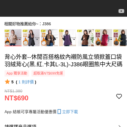
相關好物推薦給你~：J386
背心外套--休閒百搭格紋內襯防風立領掀蓋口袋
羽絨背心(黑.紅.卡其L-3L)-J386眼圈熊中大尺碼
App 獨享活動
超取滿NT$699免運
5
(
1
則評價
)
NT$1,380
NT$690
App 結帳可享專屬活動優惠價
立即下載
請選擇商品選項