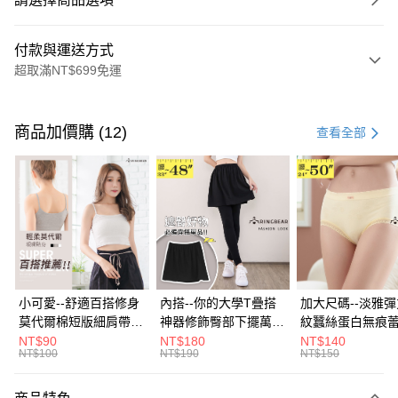
付款與運送方式
超取滿NT$699免運
付款方式
信用卡一次付款
商品加價購 (12)
查看全部
超商取貨付款
LINE Pay
Apple Pay
街口支付
悠遊付
小可愛--舒適百搭修身
內搭--你的大學T疊搭
加大尺碼--淡雅
莫代爾棉短版細肩帶素
神器修飾臀部下擺萬用
紋蠶絲蛋白無痕
Google Pay
色背心(白.黑.灰L-2L)-
內搭裙/遮臀裙(黑2L-
角內褲(白.粉.藍.黃
NT$90
NT$180
NT$140
NT$100
NT$190
NT$150
U582眼圈熊中大尺碼
6L)-Q155眼圈熊中大
3L)-L28眼圈熊
全盈+PAY
尺碼
碼
大哥付你分期