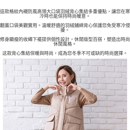
這款格紋內襯防風高領大口袋羽絨背心集結多重優點，讓您在寒
冷時也能保持時尚暖意。
翻蓋口袋美觀實用。溫暖舒適的羽絨鋪綿背心保護您免受寒冷侵
擾。
修身顯瘦的收繩下襬提供個性設計，休閒版型百搭，塑造出時尚
休閒風格。
这款背心集結保暖與時尚，成為您冬季不可或缺的時尚選擇。