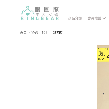
商品分類
會員權益
首頁
舒適．棉Ｔ
短袖棉Ｔ