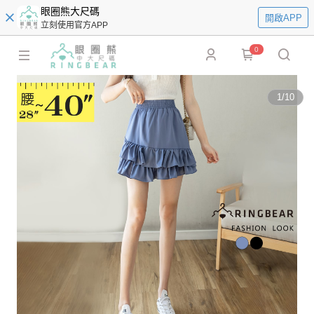
眼圈熊大尺碼
開啟APP
立刻使用官方APP
0
1
/
10