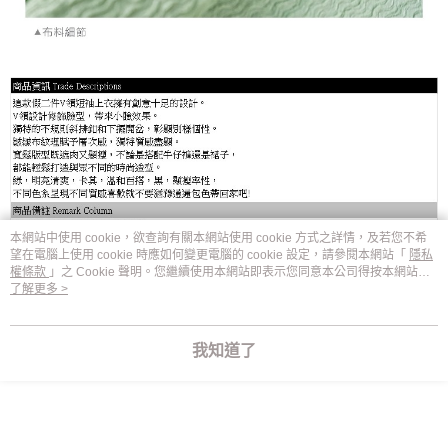
本網站中使用 cookie，欲查詢有關本網站使用 cookie 方式之詳情，及若您不希
望在電腦上使用 cookie 時應如何變更電腦的 cookie 設定，請參閱本網站「
隱私
權條款
」之 Cookie 聲明。您繼續使用本網站即表示您同意本公司得按本網站使
用條款之 Cookie 聲明使用 cookie。
了解更多 >
我知道了