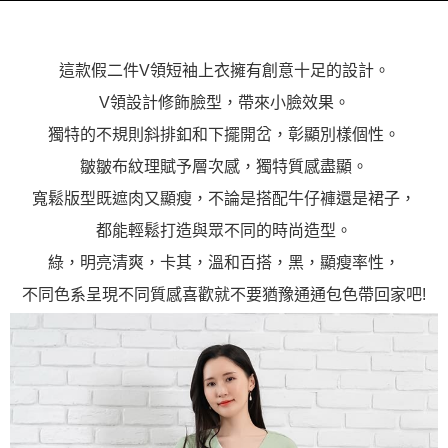
這款假二件V領短袖上衣擁有創意十足的設計。
V領設計修飾臉型，帶來小臉效果。
獨特的不規則斜排釦和下擺開岔，彰顯別樣個性。
皺皺布紋理賦予層次感，獨特質感盡顯。
寬鬆版型既遮肉又顯瘦，不論是搭配牛仔褲還是裙子，
都能輕鬆打造與眾不同的時尚造型。
綠，明亮清爽，卡其，溫和百搭，黑，顯瘦率性，
不同色系呈現不同質感喜歡就不要猶豫通通包色帶回家吧!