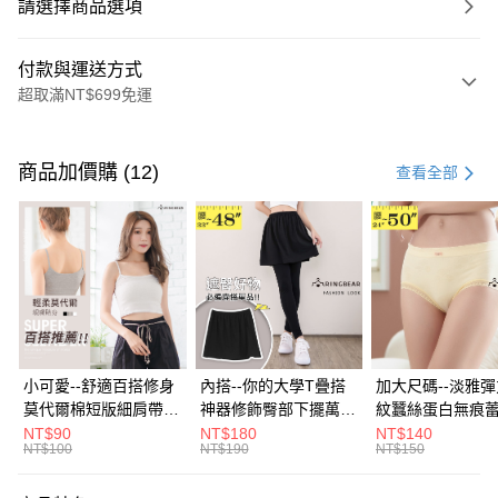
請選擇商品選項
付款與運送方式
超取滿NT$699免運
付款方式
信用卡一次付款
商品加價購 (12)
查看全部
超商取貨付款
LINE Pay
Apple Pay
街口支付
悠遊付
小可愛--舒適百搭修身
內搭--你的大學T疊搭
加大尺碼--淡雅
莫代爾棉短版細肩帶素
神器修飾臀部下擺萬用
紋蠶絲蛋白無痕
Google Pay
色背心(白.黑.灰L-2L)-
內搭裙/遮臀裙(黑2L-
角內褲(白.粉.藍.黃
NT$90
NT$180
NT$140
NT$100
NT$190
NT$150
U582眼圈熊中大尺碼
6L)-Q155眼圈熊中大
3L)-L28眼圈熊
全盈+PAY
尺碼
碼