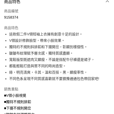
大哥付你分期
商品特色
相關說明
商品編號
【大哥付你分期使用說明】
AFTEE先享後付
1.本服務由台灣大哥大提供，台灣大哥大用戶可立即使用無須另外申請。
9158374
2.付款方式選擇「大哥付你分期」，訂單成立後會自動跳轉到大哥付的交易
相關說明
流程，驗證手機門號後，選擇欲分期的期數、繳款截止日，確認付款後即完
商品特色
【關於「AFTEE先享後付」】
成交易。
ATM付款
AFTEE先享後付是「在收到商品之後才付款」的支付方式。 讓您購物簡單
這款假二件V領短袖上衣擁有創意十足的設計。
3.實際核准額度、可分期數及費用金額請依後續交易確認頁面所載為準。
便利好安心！
4.訂單成立30分鐘內，如未前往確認交易或遇審核未通過，訂單將自動取
V領設計修飾臉型，帶來小臉效果。
１．簡單：不需註冊會員、不需綁卡、不需儲值。
運送方式
消。如遇「轉專審核」未通過狀況，表示未達大哥付你分期系統評分，恕無
２．便利：只要手機號碼，簡訊認證，即可結帳。
獨特的不規則斜排釦和下擺開岔，彰顯別樣個性。
法說明評估內容。
３．安心：先確認商品／服務後，再付款。
全家取貨付款
皺皺布紋理賦予層次感，獨特質感盡顯。
【繳款方式說明】
1.分期款項不併入電信帳單，「大哥付你分期」於每月結算日後寄送繳費提
每筆NT$70，滿NT$699(含以上)免運費
寬鬆版型既遮肉又顯瘦，不論是搭配牛仔褲還是裙子，
【「AFTEE先享後付」結帳流程】
醒簡訊。
１．於結帳方式選擇「AFTEE先享後付」後，將跳轉至「AFTEE先享後付」
都能輕鬆打造與眾不同的時尚造型。
2.透過簡訊連結打開帳單後，可選擇「超商條碼／台灣大直營門市／銀行轉
付款後全家取貨
結帳頁面，進行簡訊認證並確認金額後，即可完成結帳。
帳／街口支付／iPASS MONEY」等通路繳費。
綠，明亮清爽，卡其，溫和百搭，黑，顯瘦率性，
２．訂單成立數日內，您將收到繳費通知簡訊。
每筆NT$70，滿NT$699(含以上)免運費
３．收到繳費通知簡訊後14天內，點擊此簡訊中的連結，可透過四大超商／
不同色系呈現不同質感喜歡就不要猶豫通通包色帶回家吧!
【注意事項】
ATM／網路銀行／等多元方式進行付款，方視為交易完成。
7-11取貨付款
1.本服務係由「台灣大哥大股份有限公司」（以下簡稱本公司）所提供，讓
※ 請注意：結帳手續完成當下不需立刻繳費，但若您需要取消訂單，請聯絡
銷售重點
用戶於交易時，得透過本服務購買商品或服務，並由商店將買賣／分期付款
每筆NT$70，滿NT$799(含以上)免運費
購買商品的店家。未經商家同意取消之訂單仍視為有效，需透過AFTEE先享
買賣價金債權讓與本公司後，依約使用本公司帳單繳交帳款。
■V領小臉視覺
後付繳納相關費用。
2.基於同意付款使用「大哥付你分期」之契約關係目的，商店將以您的個人
付款後7-11取貨
※ 交易是否成功請以「AFTEE先享後付 」之結帳頁面顯示為準，若有關於
■獨特不規則排釦
資料（包含姓名、電話或地址）提供予台灣大哥大進項蒐集、處理及利用，
是否繳費成功／繳費後需取消欲退款等相關疑問，請聯繫「AFTEE先享後付
■下擺不規則開岔
每筆NT$70，滿NT$699(含以上)免運費
由本公司與您本人進行分期帳單所需資料之確認、核對及更正。
客戶支援中心」
https://netprotections.freshdesk.com/support/home
3.完整用戶服務條款，請詳閱以下連結：
https://oppay.tw/userRule