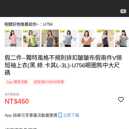
相關好物推薦給你~：U756
假二件--獨特風格不規則排扣皺皺布假兩件V領
短袖上衣(黑.綠.卡其L-3L)-U756眼圈熊中大尺
碼
App 獨享活動
超取滿NT$699免運
NT$900
NT$450
App 結帳可享專屬活動優惠價
立即下載