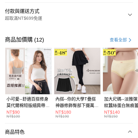
付款與運送方式
超取滿NT$699免運
付款方式
信用卡一次付款
商品加價購 (12)
查看全部
超商取貨付款
LINE Pay
Apple Pay
街口支付
悠遊付
小可愛--舒適百搭修身
內搭--你的大學T疊搭
加大尺碼--淡雅
莫代爾棉短版細肩帶素
神器修飾臀部下擺萬用
紋蠶絲蛋白無痕
Google Pay
色背心(白.黑.灰L-2L)-
內搭裙/遮臀裙(黑2L-
角內褲(白.粉.藍.黃
NT$90
NT$180
NT$140
NT$100
NT$190
NT$150
U582眼圈熊中大尺碼
6L)-Q155眼圈熊中大
3L)-L28眼圈熊
全盈+PAY
尺碼
碼
大哥付你分期
商品特色
相關說明