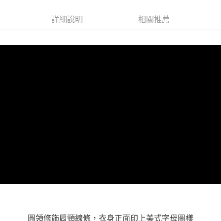
１．透過由恩沛科技股份有限公司提供之「AFTEE先享後付」服務完成之交
每筆NT$100，滿NT$1,000(含以上)免運費
易，需依本服務之必要範圍內提供個人資料，並將交易相關給付款項請求債
詳細說明
相關推薦
權轉讓予恩沛科技股份有限公司。
２．關於個人資料處理事宜，請瀏覽以下網址：
https://aftee.tw/terms/#terms3
３．未成年的使用者請事先徵得法定代理人或監護人之同意方可使用
「AFTEE先享後付」，若未經同意申辦者引起之損失，本公司不負相關責
任。
４．使用「AFTEE先享後付」時，將依據個別帳號之用戶狀況，依本公司即
時審查核予不同之上限額度；若仍有額度不足之情形，本公司將視審查結果
請求用戶進行身份認證。
５．嚴禁一人註冊多個帳號或使用他人資訊註冊。若發現惡意使用之情形，
恩沛科技股份有限公司將有權停止該用戶之使用額度並採取法律行動。
圓領修飾肩頸線條，衣身正面印上美式字母圖樣