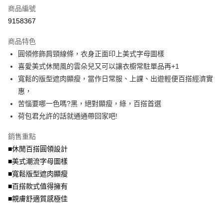
商品編號
【大哥付你分期使用說明】
AFTEE先享後付
1.本服務由台灣大哥大提供，台灣大哥大用戶可立即使用無須另外申請。
9158367
2.付款方式選擇「大哥付你分期」，訂單成立後會自動跳轉到大哥付的交易
相關說明
流程，驗證手機門號後，選擇欲分期的期數、繳款截止日，確認付款後即完
商品特色
【關於「AFTEE先享後付」】
成交易。
ATM付款
AFTEE先享後付是「在收到商品之後才付款」的支付方式。 讓您購物簡單
圓領修飾肩頸線條，衣身正面印上美式字母圖樣
3.實際核准額度、可分期數及費用金額請依後續交易確認頁面所載為準。
便利好安心！
4.訂單成立30分鐘內，如未前往確認交易或遇審核未通過，訂單將自動取
喜愛美式休閒風的雲朵兒又可以讓衣櫥常駐單品再+1
１．簡單：不需註冊會員、不需綁卡、不需儲值。
運送方式
消。如遇「轉專審核」未通過狀況，表示未達大哥付你分期系統評分，恕無
２．便利：只要手機號碼，簡訊認證，即可結帳。
寬鬆的版型遮肉顯瘦，當作日常服、上課、出遊輕便百搭經濟實
法說明評估內容。
３．安心：先確認商品／服務後，再付款。
全家取貨付款
惠，
【繳款方式說明】
1.分期款項不併入電信帳單，「大哥付你分期」於每月結算日後寄送繳費提
每筆NT$70，滿NT$699(含以上)免運費
苦惱要哪一色嗎?黑，絕對顯瘦，綠，百搭首選
【「AFTEE先享後付」結帳流程】
醒簡訊。
１．於結帳方式選擇「AFTEE先享後付」後，將跳轉至「AFTEE先享後付」
荷包君允許的話就通通帶回家吧!
2.透過簡訊連結打開帳單後，可選擇「超商條碼／台灣大直營門市／銀行轉
付款後全家取貨
結帳頁面，進行簡訊認證並確認金額後，即可完成結帳。
帳／街口支付／iPASS MONEY」等通路繳費。
２．訂單成立數日內，您將收到繳費通知簡訊。
每筆NT$70，滿NT$699(含以上)免運費
銷售重點
３．收到繳費通知簡訊後14天內，點擊此簡訊中的連結，可透過四大超商／
【注意事項】
■休閒百搭圓領設計
ATM／網路銀行／等多元方式進行付款，方視為交易完成。
7-11取貨付款
1.本服務係由「台灣大哥大股份有限公司」（以下簡稱本公司）所提供，讓
※ 請注意：結帳手續完成當下不需立刻繳費，但若您需要取消訂單，請聯絡
■美式潮流字母圖樣
用戶於交易時，得透過本服務購買商品或服務，並由商店將買賣／分期付款
每筆NT$70，滿NT$799(含以上)免運費
購買商品的店家。未經商家同意取消之訂單仍視為有效，需透過AFTEE先享
買賣價金債權讓與本公司後，依約使用本公司帳單繳交帳款。
■寬鬆版型遮肉顯瘦
後付繳納相關費用。
2.基於同意付款使用「大哥付你分期」之契約關係目的，商店將以您的個人
付款後7-11取貨
※ 交易是否成功請以「AFTEE先享後付 」之結帳頁面顯示為準，若有關於
■百搭款式值得擁有
資料（包含姓名、電話或地址）提供予台灣大哥大進項蒐集、處理及利用，
是否繳費成功／繳費後需取消欲退款等相關疑問，請聯繫「AFTEE先享後付
■親膚舒適質感極佳
每筆NT$70，滿NT$699(含以上)免運費
由本公司與您本人進行分期帳單所需資料之確認、核對及更正。
客戶支援中心」
https://netprotections.freshdesk.com/support/home
3.完整用戶服務條款，請詳閱以下連結：
https://oppay.tw/userRule
宅配
【注意事項】