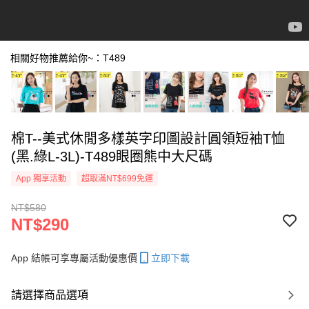
相關好物推薦給你~：T489
棉T--美式休閒多樣英字印圖設計圓領短袖T恤
(黑.綠L-3L)-T489眼圈熊中大尺碼
App 獨享活動
超取滿NT$699免運
NT$580
NT$290
App 結帳可享專屬活動優惠價
立即下載
請選擇商品選項