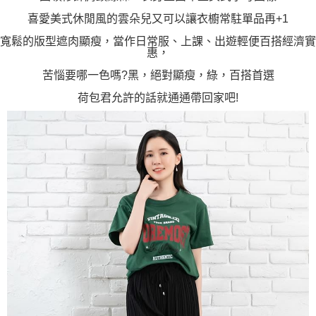
喜愛美式休閒風的雲朵兒又可以讓衣櫥常駐單品再+1
寬鬆的版型遮肉顯瘦，當作日常服、上課、出遊輕便百搭經濟實
惠，
苦惱要哪一色嗎?黑，絕對顯瘦，綠，百搭首選
荷包君允許的話就通通帶回家吧!