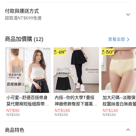
付款與運送方式
超取滿NT$699免運
付款方式
信用卡一次付款
商品加價購 (12)
查看全部
超商取貨付款
LINE Pay
Apple Pay
街口支付
悠遊付
小可愛--舒適百搭修身
內搭--你的大學T疊搭
加大尺碼--淡雅
莫代爾棉短版細肩帶素
神器修飾臀部下擺萬用
紋蠶絲蛋白無痕
Google Pay
色背心(白.黑.灰L-2L)-
內搭裙/遮臀裙(黑2L-
角內褲(白.粉.藍.黃
NT$90
NT$180
NT$140
NT$100
NT$190
NT$150
U582眼圈熊中大尺碼
6L)-Q155眼圈熊中大
3L)-L28眼圈熊
全盈+PAY
尺碼
碼
大哥付你分期
商品特色
相關說明