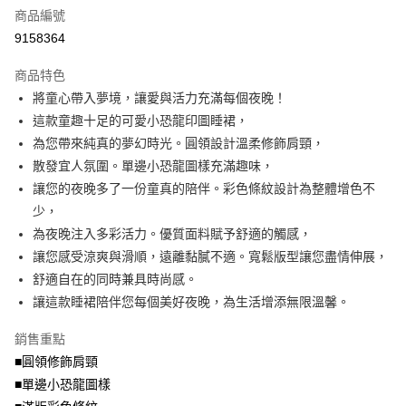
商品編號
【大哥付你分期使用說明】
AFTEE先享後付
1.本服務由台灣大哥大提供，台灣大哥大用戶可立即使用無須另外申請。
9158364
2.付款方式選擇「大哥付你分期」，訂單成立後會自動跳轉到大哥付的交易
相關說明
流程，驗證手機門號後，選擇欲分期的期數、繳款截止日，確認付款後即完
商品特色
【關於「AFTEE先享後付」】
成交易。
ATM付款
AFTEE先享後付是「在收到商品之後才付款」的支付方式。 讓您購物簡單
將童心帶入夢境，讓愛與活力充滿每個夜晚！
3.實際核准額度、可分期數及費用金額請依後續交易確認頁面所載為準。
便利好安心！
4.訂單成立30分鐘內，如未前往確認交易或遇審核未通過，訂單將自動取
這款童趣十足的可愛小恐龍印圖睡裙，
１．簡單：不需註冊會員、不需綁卡、不需儲值。
運送方式
消。如遇「轉專審核」未通過狀況，表示未達大哥付你分期系統評分，恕無
２．便利：只要手機號碼，簡訊認證，即可結帳。
為您帶來純真的夢幻時光。圓領設計溫柔修飾肩頸，
法說明評估內容。
３．安心：先確認商品／服務後，再付款。
全家取貨付款
散發宜人氛圍。單邊小恐龍圖樣充滿趣味，
【繳款方式說明】
1.分期款項不併入電信帳單，「大哥付你分期」於每月結算日後寄送繳費提
每筆NT$70，滿NT$699(含以上)免運費
讓您的夜晚多了一份童真的陪伴。彩色條紋設計為整體增色不
【「AFTEE先享後付」結帳流程】
醒簡訊。
１．於結帳方式選擇「AFTEE先享後付」後，將跳轉至「AFTEE先享後付」
少，
2.透過簡訊連結打開帳單後，可選擇「超商條碼／台灣大直營門市／銀行轉
付款後全家取貨
結帳頁面，進行簡訊認證並確認金額後，即可完成結帳。
帳／街口支付／iPASS MONEY」等通路繳費。
為夜晚注入多彩活力。優質面料賦予舒適的觸感，
２．訂單成立數日內，您將收到繳費通知簡訊。
每筆NT$70，滿NT$699(含以上)免運費
３．收到繳費通知簡訊後14天內，點擊此簡訊中的連結，可透過四大超商／
讓您感受涼爽與滑順，遠離黏膩不適。寬鬆版型讓您盡情伸展，
【注意事項】
ATM／網路銀行／等多元方式進行付款，方視為交易完成。
舒適自在的同時兼具時尚感。
7-11取貨付款
1.本服務係由「台灣大哥大股份有限公司」（以下簡稱本公司）所提供，讓
※ 請注意：結帳手續完成當下不需立刻繳費，但若您需要取消訂單，請聯絡
用戶於交易時，得透過本服務購買商品或服務，並由商店將買賣／分期付款
讓這款睡裙陪伴您每個美好夜晚，為生活增添無限溫馨。
每筆NT$70，滿NT$799(含以上)免運費
購買商品的店家。未經商家同意取消之訂單仍視為有效，需透過AFTEE先享
買賣價金債權讓與本公司後，依約使用本公司帳單繳交帳款。
後付繳納相關費用。
2.基於同意付款使用「大哥付你分期」之契約關係目的，商店將以您的個人
付款後7-11取貨
※ 交易是否成功請以「AFTEE先享後付 」之結帳頁面顯示為準，若有關於
銷售重點
資料（包含姓名、電話或地址）提供予台灣大哥大進項蒐集、處理及利用，
是否繳費成功／繳費後需取消欲退款等相關疑問，請聯繫「AFTEE先享後付
■圓領修飾肩頸
每筆NT$70，滿NT$699(含以上)免運費
由本公司與您本人進行分期帳單所需資料之確認、核對及更正。
客戶支援中心」
https://netprotections.freshdesk.com/support/home
3.完整用戶服務條款，請詳閱以下連結：
https://oppay.tw/userRule
■單邊小恐龍圖樣
宅配
【注意事項】