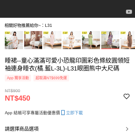
相關好物推薦給你~：L31
睡裙--童心滿滿可愛小恐龍印圖彩色條紋圓領短
袖連身睡衣(橘.藍L-3L)-L31眼圈熊中大尺碼
App 獨享活動
超取滿NT$699免運
NT$900
NT$450
App 結帳可享專屬活動優惠價
立即下載
請選擇商品選項