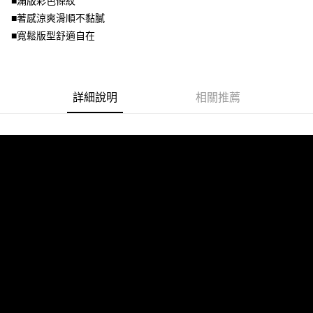
■滿版彩色條紋
１．透過由恩沛科技股份有限公司提供之「AFTEE先享後付」服務完成之交
每筆NT$100，滿NT$1,000(含以上)免運費
■著感涼爽滑順不黏膩
易，需依本服務之必要範圍內提供個人資料，並將交易相關給付款項請求債
權轉讓予恩沛科技股份有限公司。
■寬鬆版型舒適自在
２．關於個人資料處理事宜，請瀏覽以下網址：
https://aftee.tw/terms/#terms3
３．未成年的使用者請事先徵得法定代理人或監護人之同意方可使用
「AFTEE先享後付」，若未經同意申辦者引起之損失，本公司不負相關責
詳細說明
相關推薦
任。
４．使用「AFTEE先享後付」時，將依據個別帳號之用戶狀況，依本公司即
時審查核予不同之上限額度；若仍有額度不足之情形，本公司將視審查結果
請求用戶進行身份認證。
５．嚴禁一人註冊多個帳號或使用他人資訊註冊。若發現惡意使用之情形，
恩沛科技股份有限公司將有權停止該用戶之使用額度並採取法律行動。