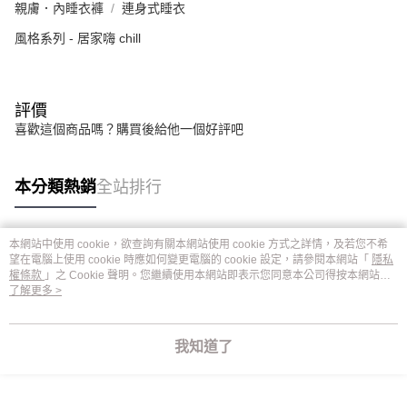
親膚．內睡衣褲
連身式睡衣
風格系列 - 居家嗨 chill
評價
喜歡這個商品嗎？購買後給他一個好評吧
本分類熱銷
全站排行
本網站中使用 cookie，欲查詢有關本網站使用 cookie 方式之詳情，及若您不希
熱門標籤
望在電腦上使用 cookie 時應如何變更電腦的 cookie 設定，請參閱本網站「
隱私
權條款
」之 Cookie 聲明。您繼續使用本網站即表示您同意本公司得按本網站使
用條款之 Cookie 聲明使用 cookie。
了解更多 >
我知道了