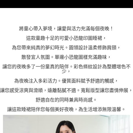
將童心帶入夢境，讓愛與活力充滿每個夜晚！
這款童趣十足的可愛小恐龍印圖睡裙，
為您帶來純真的夢幻時光。圓領設計溫柔修飾肩頸，
散發宜人氛圍。單邊小恐龍圖樣充滿趣味，
讓您的夜晚多了一份童真的陪伴。彩色條紋設計為整體增色不
少，
為夜晚注入多彩活力。優質面料賦予舒適的觸感，
讓您感受涼爽與滑順，遠離黏膩不適。寬鬆版型讓您盡情伸展，
舒適自在的同時兼具時尚感。
讓這款睡裙陪伴您每個美好夜晚，為生活增添無限溫馨。