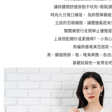
讓妳腰間舒適穿脫不咬肉~輕鬆
時尚九分寬口褲版， 為妳簡單顯
立挺的百褶褲館，讓雙腿看起來
飄飄褲管行走間舉止優雅度
上身搭配襯衫或素雅棉T、小背
熊編熱推唯美百搭款
黑，顯瘦修飾，咖，唯美典雅，各自
喜觀就兩色一氣帶走吧