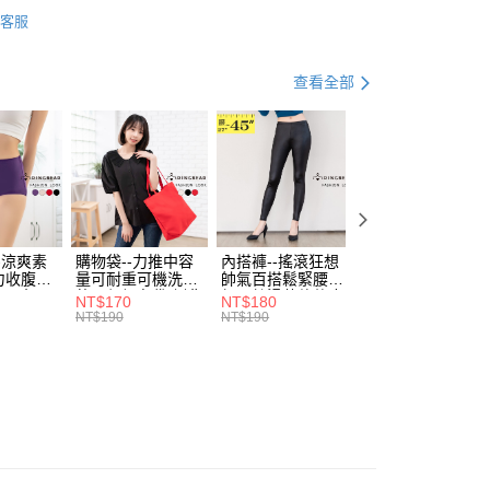
分褲
八、九分褲
0，滿NT$699(含以上)免運費
方式選擇「AFTEE先享後付」後，將跳轉至「AFTEE先享後
客服
訊連結打開帳單後，可選擇「超商條碼／台灣大直營門市／銀行轉
頁面，進行簡訊認證並確認金額後，即可完成結帳。
 質感 OL 日常穿搭
付／iPASS MONEY」等通路繳費。
家取貨
成立數日內，您將收到繳費通知簡訊。
費通知簡訊後14天內，點擊此簡訊中的連結，可透過四大超商
0，滿NT$699(含以上)免運費
項】
查看全部
網路銀行／等多元方式進行付款，方視為交易完成。
係由「台灣大哥大股份有限公司」（以下簡稱本公司）所提供，讓
：結帳手續完成當下不需立刻繳費，但若您需要取消訂單，請聯
付款
易時，得透過本服務購買商品或服務，並由商店將買賣／分期付
的店家。未經商家同意取消之訂單仍視為有效，需透過AFTEE
金債權讓與本公司後，依約使用本公司帳單繳交帳款。
繳納相關費用。
0，滿NT$799(含以上)免運費
意付款使用「大哥付你分期」之契約關係目的，商店將以您的個人
否成功請以「AFTEE先享後付 」之結帳頁面顯示為準，若有關於
含姓名、電話或地址）提供予台灣大哥大進項蒐集、處理及利
功／繳費後需取消欲退款等相關疑問，請聯繫「AFTEE先享後
1取貨
公司與您本人進行分期帳單所需資料之確認、核對及更正。
援中心」
https://netprotections.freshdesk.com/support/home
0，滿NT$699(含以上)免運費
戶服務條款，請詳閱以下連結：
https://oppay.tw/userRule
項】
-涼爽素
購物袋--力推中容
內搭褲--搖滾狂想
加大尺碼--顯瘦超
恩沛科技股份有限公司提供之「AFTEE先享後付」服務完成之
力收腹提
量可耐重可機洗烘
帥氣百搭鬆緊腰頭
彈力貼身親膚美腿
依本服務之必要範圍內提供個人資料，並將交易相關給付款項請
00，滿NT$1,000(含以上)免運費
腰三角內
乾環保帆布袋/側背
超彈絲滑薄款仿皮
收腹提臀無痕高腰
讓予恩沛科技股份有限公司。
NT$170
NT$180
NT$90
.紫L-
包(黑.紅.米F)-
褲(黑XL-6L)-R179
內搭連身褲襪(黑.
NT$190
NT$190
NT$100
個人資料處理事宜，請瀏覽以下網址：
7眼圈熊中
B201眼圈熊中大尺
眼圈熊中大尺碼
膚F)-Z63眼圈熊
ee.tw/terms/#terms3
碼
大尺碼
年的使用者請事先徵得法定代理人或監護人之同意方可使用
E先享後付」，若未經同意申辦者引起之損失，本公司不負相關責
AFTEE先享後付」時，將依據個別帳號之用戶狀況，依本公司
核予不同之上限額度；若仍有額度不足之情形，本公司將視審查
用戶進行身份認證。
一人註冊多個帳號或使用他人資訊註冊。若發現惡意使用之情