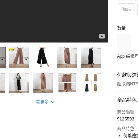
咖2L
數量
App 結
付款與運
超取滿NT$
付款方式
商品特色
看更多
信用卡一
商品編號
9125593
超商取貨
商品特色
LINE Pay
荷葉邊