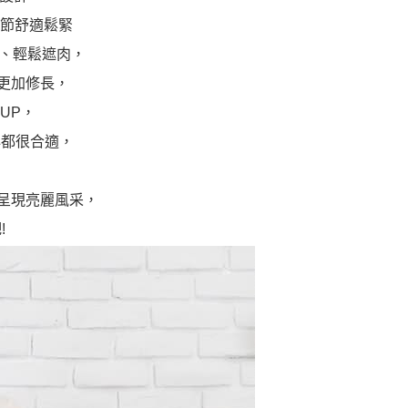
調節舒適鬆緊
瘦、輕鬆遮肉，
更加修長，
UP，
心都很合適，
，
呈現亮麗風采，
!