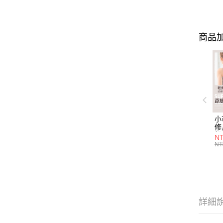
商品加
小
修
細
N
(白
NT
U
尺
詳細