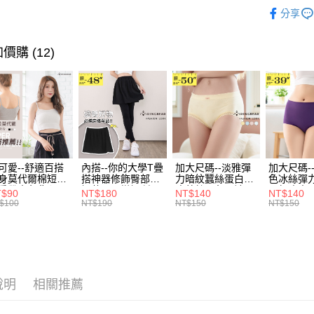
時尚．七
醒簡訊。
每筆NT$7
１．於結帳
分享
2.透過簡
付」結帳
風格系列 -
帳／街口支
付款後全
２．訂單
３．收到繳
每筆NT$7
價購 (12)
【注意事
／ATM／
1.本服務
※ 請注意
7-11取貨
用戶於交
絡購買商品
款買賣價
先享後付
每筆NT$7
2.基於同
※ 交易是
資料（包
是否繳費成
付款後7-1
用，由本
付客戶支
每筆NT$7
3.完整用
【注意事
宅配
可愛--舒適百搭
內搭--你的大學T疊
加大尺碼--淡雅彈
加大尺碼-
１．透過由
身莫代爾棉短版
搭神器修飾臀部下
力暗紋蠶絲蛋白無
色冰絲彈
交易，需
每筆NT$1
肩帶素色背心
擺萬用內搭裙/遮臀
痕蕾絲三角內褲
臀無痕中
求債權轉
T$90
NT$180
NT$140
NT$140
.黑.灰L-2L)-
裙(黑2L-6L)-Q155
(白.粉.藍.黃XL-
褲(黑.紅.粉
$100
NT$190
NT$150
NT$150
２．關於
582眼圈熊中大
眼圈熊中大尺碼
3L)-L28眼圈熊中
3L)-L1
https://aft
碼
大尺碼
大尺碼
３．未成
「AFTE
任。
４．使用「
即時審查
說明
相關推薦
結果請求
５．嚴禁