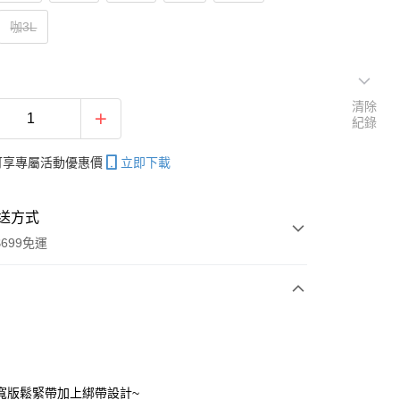
咖3L
清除
紀錄
帳可享專屬活動優惠價
立即下載
送方式
699免運
次付款
付款
寬版鬆緊帶加上綁帶設計~