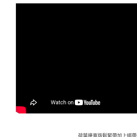
形，恩沛
動。
荷葉邊寬版鬆緊帶加上綁帶