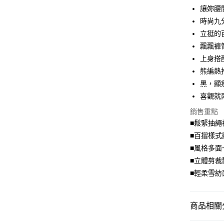
讓妳腰
Apple Pay
時尚九
街口支付
立挺的
飄飄褲
悠遊付
上身搭
Google Pa
熊編熱
黑，顯
全盈+PAY
喜觀就
大哥付你
銷售重點
相關說明
■鬆緊抽繩
【大哥付
AFTEE先
1.本服務
■百摺樣式
2.付款方
相關說明
■風格多面
流程，驗
【關於「A
■立體剪裁
ATM付款
完成交易
AFTEE
3.實際核
■輕柔雪紡
便利好安
4.訂單成
１．簡單
消。如遇
２．便利
運送方式
無法說明
３．安心
商品相關分
【繳款方
全家取貨
1.分期款
【「AFT