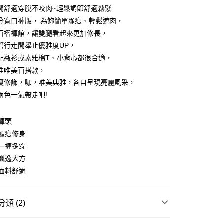
間舒適穿脫不咬肉~輕鬆調節舒適鬆緊
分寬口褲版， 為妳簡單顯瘦、輕鬆遮肉，
百褶褲館，讓雙腿看起來更加修長，
管行走間舉止優雅度UP，
配襯衫或素雅棉T、小背心都很合適，
y
推唯美百搭款，
瘦修飾，咖，唯美典雅，各自呈現亮麗風采，
兩色一氣帶走吧!
分期
褲頭
你分期使用說明】
享後付
由台灣大哥大提供，台灣大哥大用戶可立即使用無須另外申請。
顯瘦修身
式選擇「大哥付你分期」，訂單成立後會自動跳轉到大哥付的交易
一褲多穿
證手機門號後，選擇欲分期的期數、繳款截止日，確認付款後即
FTEE先享後付」】
飄逸大方
。
先享後付是「在收到商品之後才付款」的支付方式。 讓您購物簡單
准額度、可分期數及費用金額請依後續交易確認頁面所載為準。
面料舒適
心！
立30分鐘內，如未前往確認交易或遇審核未通過，訂單將自動取
：不需註冊會員、不需綁卡、不需儲值。
「轉專審核」未通過狀況，表示未達大哥付你分期系統評分，恕
：只要手機號碼，簡訊認證，即可結帳。
評估內容。
：先確認商品／服務後，再付款。
類 (2)
式說明】
付款
項不併入電信帳單，「大哥付你分期」於每月結算日後寄送繳費提
EE先享後付」結帳流程】