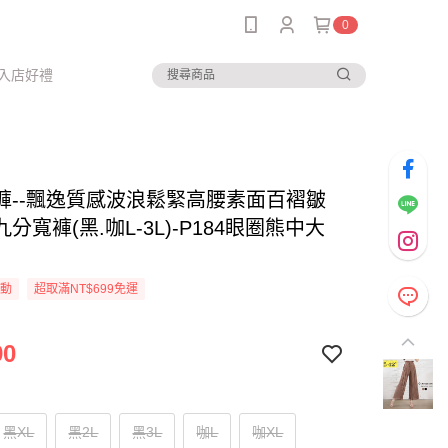
0
入店好禮
褲--飄逸質感波浪鬆緊高腰素面百褶皺
分寬褲(黑.咖L-3L)-P184眼圈熊中大
活動
超取滿NT$699免運
90
黑XL
黑2L
黑3L
咖L
咖XL