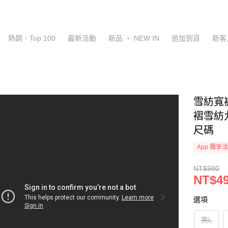
熱銷．Top 100
最新活動
新品 ‧ NEW IN
追加到貨
新客
雪紡寬
褶雪紡九
尺碼
App 獨享
NT$980
NT$4
選項
黑L