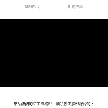
３．未成年的使用者請事先徵得法定代理人或監護人之同意方可使用
詳細說明
相關推薦
「AFTEE先享後付」，若未經同意申辦者引起之損失，本公司不負相關責
任。
４．使用「AFTEE先享後付」時，將依據個別帳號之用戶狀況，依本公司即
時審查核予不同之上限額度；若仍有額度不足之情形，本公司將視審查結果
請求用戶進行身份認證。
５．嚴禁一人註冊多個帳號或使用他人資訊註冊。若發現惡意使用之情形，
恩沛科技股份有限公司將有權停止該用戶之使用額度並採取法律行動。
來點酷酷的甜美風格吧，圓領修飾臉部線條的，