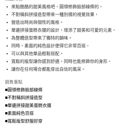
成交易。
ATM付款
AFTEE先享後付是「在收到商品之後才付款」的支付方式。 讓您購物簡單
來點酷酷的甜美風格吧，圓領修飾臉部線條的，
3.實際核准額度、可分期數及費用金額請依後續交易確認頁面所載為準。
便利好安心！
4.訂單成立30分鐘內，如未前往確認交易或遇審核未通過，訂單將自動取
不對稱斜拼接造型帶來一種別樣的視覺效果，
１．簡單：不需註冊會員、不需綁卡、不需儲值。
運送方式
消。如遇「轉專審核」未通過狀況，表示未達大哥付你分期系統評分，恕無
２．便利：只要手機號碼，簡訊認證，即可結帳。
營造出時尚與個性的風格。
法說明評估內容。
３．安心：先確認商品／服務後，再付款。
全家取貨付款
單邊拼接蛋糕衣擺的設計，增添了甜美和可愛的元素，
【繳款方式說明】
1.分期款項不併入電信帳單，「大哥付你分期」於每月結算日後寄送繳費提
每筆NT$70，滿NT$699(含以上)免運費
為整體造型帶來了獨特的韻味。
【「AFTEE先享後付」結帳流程】
醒簡訊。
１．於結帳方式選擇「AFTEE先享後付」後，將跳轉至「AFTEE先享後付」
同時，素面的純色設計使得它非常百搭，
2.透過簡訊連結打開帳單後，可選擇「超商條碼／台灣大直營門市／銀行轉
付款後全家取貨
結帳頁面，進行簡訊認證並確認金額後，即可完成結帳。
帳／街口支付／iPASS MONEY」等通路繳費。
可以與其他單品輕鬆搭配。
２．訂單成立數日內，您將收到繳費通知簡訊。
每筆NT$70，滿NT$699(含以上)免運費
３．收到繳費通知簡訊後14天內，點擊此簡訊中的連結，可透過四大超商／
寬鬆的版型讓你感到舒適，同時也能修飾你的身形，
【注意事項】
ATM／網路銀行／等多元方式進行付款，方視為交易完成。
讓你在任何場合都能穿出自信的風采。
7-11取貨付款
1.本服務係由「台灣大哥大股份有限公司」（以下簡稱本公司）所提供，讓
※ 請注意：結帳手續完成當下不需立刻繳費，但若您需要取消訂單，請聯絡
用戶於交易時，得透過本服務購買商品或服務，並由商店將買賣／分期付款
每筆NT$70，滿NT$799(含以上)免運費
購買商品的店家。未經商家同意取消之訂單仍視為有效，需透過AFTEE先享
買賣價金債權讓與本公司後，依約使用本公司帳單繳交帳款。
銷售重點
後付繳納相關費用。
2.基於同意付款使用「大哥付你分期」之契約關係目的，商店將以您的個人
付款後7-11取貨
※ 交易是否成功請以「AFTEE先享後付 」之結帳頁面顯示為準，若有關於
■圓領修飾臉部線條
資料（包含姓名、電話或地址）提供予台灣大哥大進項蒐集、處理及利用，
是否繳費成功／繳費後需取消欲退款等相關疑問，請聯繫「AFTEE先享後付
■不對稱斜拼接造型
每筆NT$70，滿NT$699(含以上)免運費
由本公司與您本人進行分期帳單所需資料之確認、核對及更正。
客戶支援中心」
https://netprotections.freshdesk.com/support/home
3.完整用戶服務條款，請詳閱以下連結：
https://oppay.tw/userRule
■單邊拼接甜美蛋糕衣擺
宅配
【注意事項】
■素面純色百搭
１．透過由恩沛科技股份有限公司提供之「AFTEE先享後付」服務完成之交
每筆NT$100，滿NT$1,000(含以上)免運費
■寬鬆版型舒服好穿
易，需依本服務之必要範圍內提供個人資料，並將交易相關給付款項請求債
權轉讓予恩沛科技股份有限公司。
２．關於個人資料處理事宜，請瀏覽以下網址：
https://aftee.tw/terms/#terms3