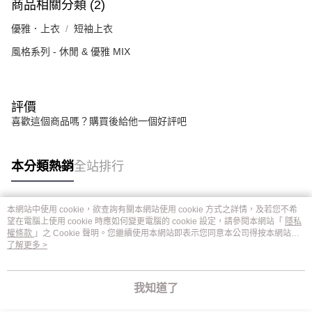
商品相關分類 (2)
優雅．上衣
短袖上衣
風格系列 - 休閒 & 優雅 MIX
評價
喜歡這個商品嗎？購買後給他一個好評吧
本分類熱銷
全站排行
本網站中使用 cookie，欲查詢有關本網站使用 cookie 方式之詳情，及若您不希
熱門標籤
望在電腦上使用 cookie 時應如何變更電腦的 cookie 設定，請參閱本網站「
隱私
權條款
」之 Cookie 聲明。您繼續使用本網站即表示您同意本公司得按本網站使
用條款之 Cookie 聲明使用 cookie。
了解更多 >
我知道了