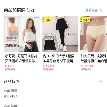
付款方式
信用卡一次付款
商品加價購 (12)
查看全部
超商取貨付款
LINE Pay
Apple Pay
街口支付
悠遊付
小可愛--舒適百搭修身
內搭--你的大學T疊搭
加大尺碼--淡雅
莫代爾棉短版細肩帶素
神器修飾臀部下擺萬用
紋蠶絲蛋白無痕
Google Pay
色背心(白.黑.灰L-2L)-
內搭裙/遮臀裙(黑2L-
角內褲(白.粉.藍.黃
NT$90
NT$180
NT$140
NT$100
NT$190
NT$150
U582眼圈熊中大尺碼
6L)-Q155眼圈熊中大
3L)-L28眼圈熊
全盈+PAY
尺碼
碼
大哥付你分期
商品特色
相關說明
商品編號
【大哥付你分期使用說明】
AFTEE先享後付
1.本服務由台灣大哥大提供，台灣大哥大用戶可立即使用無須另外申請。
9087187
2.付款方式選擇「大哥付你分期」，訂單成立後會自動跳轉到大哥付的交易
相關說明
流程，驗證手機門號後，選擇欲分期的期數、繳款截止日，確認付款後即完
商品特色
【關於「AFTEE先享後付」】