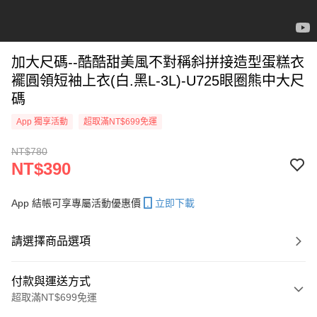
加大尺碼--酷酷甜美風不對稱斜拼接造型蛋糕衣
襬圓領短袖上衣(白.黑L-3L)-U725眼圈熊中大尺
碼
App 獨享活動
超取滿NT$699免運
NT$780
NT$390
App 結帳可享專屬活動優惠價
立即下載
請選擇商品選項
付款與運送方式
超取滿NT$699免運