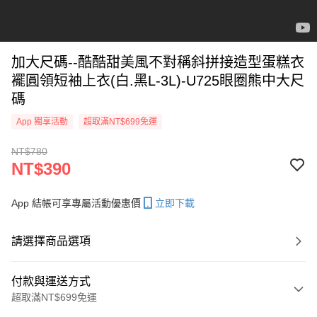
加大尺碼--酷酷甜美風不對稱斜拼接造型蛋糕衣
襬圓領短袖上衣(白.黑L-3L)-U725眼圈熊中大尺
碼
App 獨享活動
超取滿NT$699免運
NT$780
NT$390
App 結帳可享專屬活動優惠價
立即下載
請選擇商品選項
付款與運送方式
超取滿NT$699免運