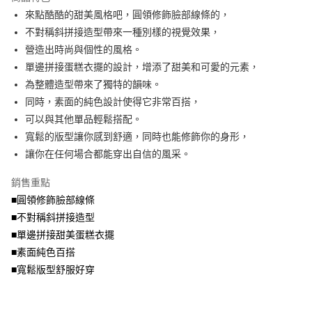
成交易。
ATM付款
AFTEE先享後付是「在收到商品之後才付款」的支付方式。 讓您購物簡單
來點酷酷的甜美風格吧，圓領修飾臉部線條的，
3.實際核准額度、可分期數及費用金額請依後續交易確認頁面所載為準。
便利好安心！
4.訂單成立30分鐘內，如未前往確認交易或遇審核未通過，訂單將自動取
不對稱斜拼接造型帶來一種別樣的視覺效果，
１．簡單：不需註冊會員、不需綁卡、不需儲值。
運送方式
消。如遇「轉專審核」未通過狀況，表示未達大哥付你分期系統評分，恕無
２．便利：只要手機號碼，簡訊認證，即可結帳。
營造出時尚與個性的風格。
法說明評估內容。
３．安心：先確認商品／服務後，再付款。
全家取貨付款
單邊拼接蛋糕衣擺的設計，增添了甜美和可愛的元素，
【繳款方式說明】
1.分期款項不併入電信帳單，「大哥付你分期」於每月結算日後寄送繳費提
每筆NT$70，滿NT$699(含以上)免運費
為整體造型帶來了獨特的韻味。
【「AFTEE先享後付」結帳流程】
醒簡訊。
１．於結帳方式選擇「AFTEE先享後付」後，將跳轉至「AFTEE先享後付」
同時，素面的純色設計使得它非常百搭，
2.透過簡訊連結打開帳單後，可選擇「超商條碼／台灣大直營門市／銀行轉
付款後全家取貨
結帳頁面，進行簡訊認證並確認金額後，即可完成結帳。
帳／街口支付／iPASS MONEY」等通路繳費。
可以與其他單品輕鬆搭配。
２．訂單成立數日內，您將收到繳費通知簡訊。
每筆NT$70，滿NT$699(含以上)免運費
３．收到繳費通知簡訊後14天內，點擊此簡訊中的連結，可透過四大超商／
寬鬆的版型讓你感到舒適，同時也能修飾你的身形，
【注意事項】
ATM／網路銀行／等多元方式進行付款，方視為交易完成。
讓你在任何場合都能穿出自信的風采。
7-11取貨付款
1.本服務係由「台灣大哥大股份有限公司」（以下簡稱本公司）所提供，讓
※ 請注意：結帳手續完成當下不需立刻繳費，但若您需要取消訂單，請聯絡
用戶於交易時，得透過本服務購買商品或服務，並由商店將買賣／分期付款
每筆NT$70，滿NT$799(含以上)免運費
購買商品的店家。未經商家同意取消之訂單仍視為有效，需透過AFTEE先享
買賣價金債權讓與本公司後，依約使用本公司帳單繳交帳款。
銷售重點
後付繳納相關費用。
2.基於同意付款使用「大哥付你分期」之契約關係目的，商店將以您的個人
付款後7-11取貨
※ 交易是否成功請以「AFTEE先享後付 」之結帳頁面顯示為準，若有關於
■圓領修飾臉部線條
資料（包含姓名、電話或地址）提供予台灣大哥大進項蒐集、處理及利用，
是否繳費成功／繳費後需取消欲退款等相關疑問，請聯繫「AFTEE先享後付
■不對稱斜拼接造型
每筆NT$70，滿NT$699(含以上)免運費
由本公司與您本人進行分期帳單所需資料之確認、核對及更正。
客戶支援中心」
https://netprotections.freshdesk.com/support/home
3.完整用戶服務條款，請詳閱以下連結：
https://oppay.tw/userRule
■單邊拼接甜美蛋糕衣擺
宅配
【注意事項】
■素面純色百搭
１．透過由恩沛科技股份有限公司提供之「AFTEE先享後付」服務完成之交
每筆NT$100，滿NT$1,000(含以上)免運費
■寬鬆版型舒服好穿
易，需依本服務之必要範圍內提供個人資料，並將交易相關給付款項請求債
權轉讓予恩沛科技股份有限公司。
２．關於個人資料處理事宜，請瀏覽以下網址：
https://aftee.tw/terms/#terms3