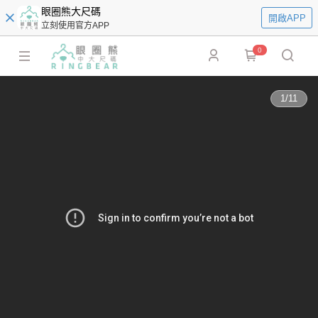
眼圈熊大尺碼
開啟APP
立刻使用官方APP
0
1
/
11