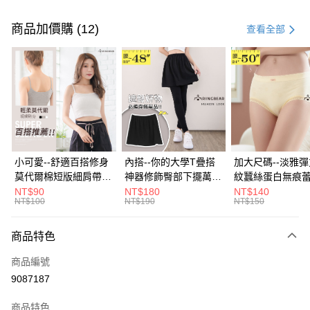
付款方式
信用卡一次付款
商品加價購 (12)
查看全部
超商取貨付款
LINE Pay
Apple Pay
街口支付
悠遊付
小可愛--舒適百搭修身
內搭--你的大學T疊搭
加大尺碼--淡雅
莫代爾棉短版細肩帶素
神器修飾臀部下擺萬用
紋蠶絲蛋白無痕
Google Pay
色背心(白.黑.灰L-2L)-
內搭裙/遮臀裙(黑2L-
角內褲(白.粉.藍.黃
NT$90
NT$180
NT$140
NT$100
NT$190
NT$150
U582眼圈熊中大尺碼
6L)-Q155眼圈熊中大
3L)-L28眼圈熊
全盈+PAY
尺碼
碼
大哥付你分期
商品特色
相關說明
商品編號
【大哥付你分期使用說明】
AFTEE先享後付
1.本服務由台灣大哥大提供，台灣大哥大用戶可立即使用無須另外申請。
9087187
2.付款方式選擇「大哥付你分期」，訂單成立後會自動跳轉到大哥付的交易
相關說明
流程，驗證手機門號後，選擇欲分期的期數、繳款截止日，確認付款後即完
商品特色
【關於「AFTEE先享後付」】