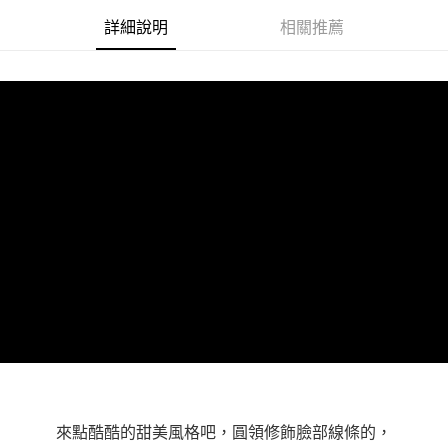
３．未成年的使用者請事先徵得法定代理人或監護人之同意方可使用
詳細說明
相關推薦
「AFTEE先享後付」，若未經同意申辦者引起之損失，本公司不負相關責
任。
４．使用「AFTEE先享後付」時，將依據個別帳號之用戶狀況，依本公司即
時審查核予不同之上限額度；若仍有額度不足之情形，本公司將視審查結果
請求用戶進行身份認證。
５．嚴禁一人註冊多個帳號或使用他人資訊註冊。若發現惡意使用之情形，
恩沛科技股份有限公司將有權停止該用戶之使用額度並採取法律行動。
來點酷酷的甜美風格吧，圓領修飾臉部線條的，