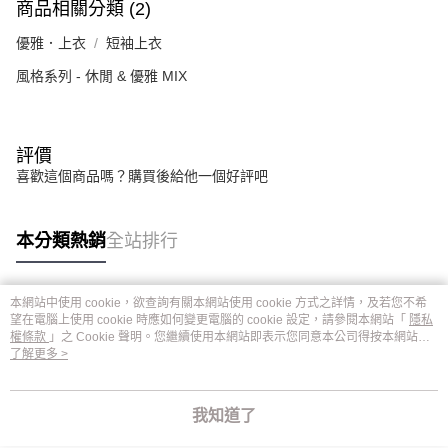
商品相關分類 (2)
優雅．上衣
短袖上衣
風格系列 - 休閒 & 優雅 MIX
評價
喜歡這個商品嗎？購買後給他一個好評吧
本分類熱銷
全站排行
本網站中使用 cookie，欲查詢有關本網站使用 cookie 方式之詳情，及若您不希
熱門標籤
望在電腦上使用 cookie 時應如何變更電腦的 cookie 設定，請參閱本網站「
隱私
權條款
」之 Cookie 聲明。您繼續使用本網站即表示您同意本公司得按本網站使
用條款之 Cookie 聲明使用 cookie。
了解更多 >
我知道了