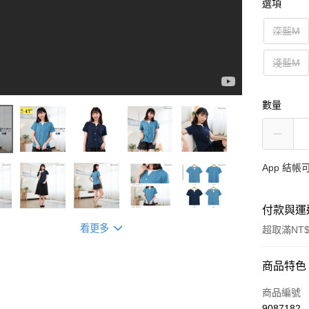
選項
深藍M
淺藍M
數量
App 結
付款與運
看更多
超取滿NT$
付款方式
商品特色
信用卡一
商品編號
9087182