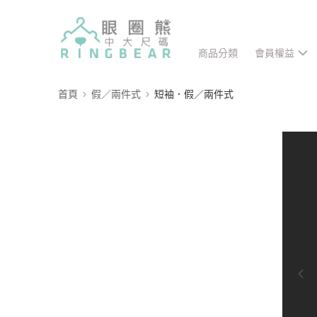
商品分類
會員權益
首頁
假／兩件式
短袖．假／兩件式