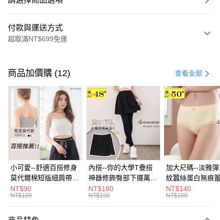
付款與運送方式
超取滿NT$699免運
付款方式
信用卡一次付款
商品加價購 (12)
查看全部
超商取貨付款
LINE Pay
Apple Pay
街口支付
悠遊付
小可愛--舒適百搭修身
內搭--你的大學T疊搭
加大尺碼--淡雅
莫代爾棉短版細肩帶素
神器修飾臀部下擺萬用
紋蠶絲蛋白無痕
Google Pay
色背心(白.黑.灰L-2L)-
內搭裙/遮臀裙(黑2L-
角內褲(白.粉.藍.黃
NT$90
NT$180
NT$140
NT$100
NT$190
NT$150
U582眼圈熊中大尺碼
6L)-Q155眼圈熊中大
3L)-L28眼圈熊
全盈+PAY
尺碼
碼
大哥付你分期