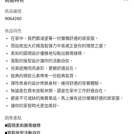
商品特色
相關說明
商品編號
【大哥付你分期使用說明】
AFTEE先享後付
1.本服務由台灣大哥大提供，台灣大哥大用戶可立即使用無須另外申請。
9064260
2.付款方式選擇「大哥付你分期」，訂單成立後會自動跳轉到大哥付的交易
相關說明
流程，驗證手機門號後，選擇欲分期的期數、繳款截止日，確認付款後即完
商品特色
【關於「AFTEE先享後付」】
成交易。
ATM付款
AFTEE先享後付是「在收到商品之後才付款」的支付方式。 讓您購物簡單
在家中，我們都渴望著一份慵懶舒適的居家服，
3.實際核准額度、可分期數及費用金額請依後續交易確認頁面所載為準。
便利好安心！
4.訂單成立30分鐘內，如未前往確認交易或遇審核未通過，訂單將自動取
而這款加大尺碼寬鬆彈力中長裙正是你的理想之選！
１．簡單：不需註冊會員、不需綁卡、不需儲值。
運送方式
消。如遇「轉專審核」未通過狀況，表示未達大哥付你分期系統評分，恕無
２．便利：只要手機號碼，簡訊認證，即可結帳。
柔和的圓領設計優雅地勾勒出鎖骨線條，
法說明評估內容。
３．安心：先確認商品／服務後，再付款。
全家取貨付款
寬鬆的版型設計讓你的活動自如，
【繳款方式說明】
1.分期款項不併入電信帳單，「大哥付你分期」於每月結算日後寄送繳費提
每筆NT$70，滿NT$699(含以上)免運費
完美遮掩肉肉身形，更顯舒適自在。
【「AFTEE先享後付」結帳流程】
醒簡訊。
１．於結帳方式選擇「AFTEE先享後付」後，將跳轉至「AFTEE先享後付」
經典的條紋元素帶來一份經典氣質，
2.透過簡訊連結打開帳單後，可選擇「超商條碼／台灣大直營門市／銀行轉
付款後全家取貨
結帳頁面，進行簡訊認證並確認金額後，即可完成結帳。
帳／街口支付／iPASS MONEY」等通路繳費。
彈性修身的設計修飾身材，維持舒適的穿著體驗。
２．訂單成立數日內，您將收到繳費通知簡訊。
每筆NT$70，滿NT$699(含以上)免運費
３．收到繳費通知簡訊後14天內，點擊此簡訊中的連結，可透過四大超商／
無論是在周末放鬆休閒，還是在家中工作舒適自在，
【注意事項】
ATM／網路銀行／等多元方式進行付款，方視為交易完成。
都是不可或缺的推薦單品。馬上擁有這份慵懶舒適的居家服，
7-11取貨付款
1.本服務係由「台灣大哥大股份有限公司」（以下簡稱本公司）所提供，讓
※ 請注意：結帳手續完成當下不需立刻繳費，但若您需要取消訂單，請聯絡
用戶於交易時，得透過本服務購買商品或服務，並由商店將買賣／分期付款
讓你的家居時光更加美好~
每筆NT$70，滿NT$799(含以上)免運費
購買商品的店家。未經商家同意取消之訂單仍視為有效，需透過AFTEE先享
買賣價金債權讓與本公司後，依約使用本公司帳單繳交帳款。
後付繳納相關費用。
2.基於同意付款使用「大哥付你分期」之契約關係目的，商店將以您的個人
付款後7-11取貨
※ 交易是否成功請以「AFTEE先享後付 」之結帳頁面顯示為準，若有關於
銷售重點
資料（包含姓名、電話或地址）提供予台灣大哥大進項蒐集、處理及利用，
是否繳費成功／繳費後需取消欲退款等相關疑問，請聯繫「AFTEE先享後付
■圓領柔和鎖骨線條
每筆NT$70，滿NT$699(含以上)免運費
由本公司與您本人進行分期帳單所需資料之確認、核對及更正。
客戶支援中心」
https://netprotections.freshdesk.com/support/home
3.完整用戶服務條款，請詳閱以下連結：
https://oppay.tw/userRule
■寬鬆版型活動自在