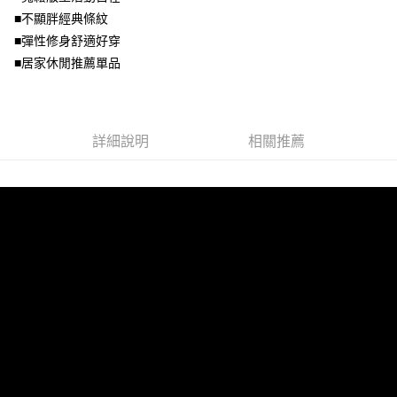
宅配
【注意事項】
■不顯胖經典條紋
１．透過由恩沛科技股份有限公司提供之「AFTEE先享後付」服務完成之交
每筆NT$100，滿NT$1,000(含以上)免運費
■彈性修身舒適好穿
易，需依本服務之必要範圍內提供個人資料，並將交易相關給付款項請求債
權轉讓予恩沛科技股份有限公司。
■居家休閒推薦單品
２．關於個人資料處理事宜，請瀏覽以下網址：
https://aftee.tw/terms/#terms3
３．未成年的使用者請事先徵得法定代理人或監護人之同意方可使用
「AFTEE先享後付」，若未經同意申辦者引起之損失，本公司不負相關責
詳細說明
相關推薦
任。
４．使用「AFTEE先享後付」時，將依據個別帳號之用戶狀況，依本公司即
時審查核予不同之上限額度；若仍有額度不足之情形，本公司將視審查結果
請求用戶進行身份認證。
５．嚴禁一人註冊多個帳號或使用他人資訊註冊。若發現惡意使用之情形，
恩沛科技股份有限公司將有權停止該用戶之使用額度並採取法律行動。