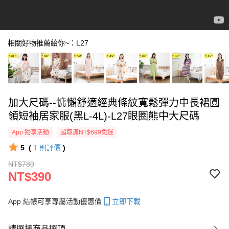
相關好物推薦給你~：L27
加大尺碼--慵懶舒適經典條紋寬鬆彈力中長裙圓
領短袖居家服(黑L-4L)-L27眼圈熊中大尺碼
App 獨享活動
超取滿NT$699免運
5
(
1
則評價
)
NT$780
NT$390
App 結帳可享專屬活動優惠價
立即下載
請選擇商品選項