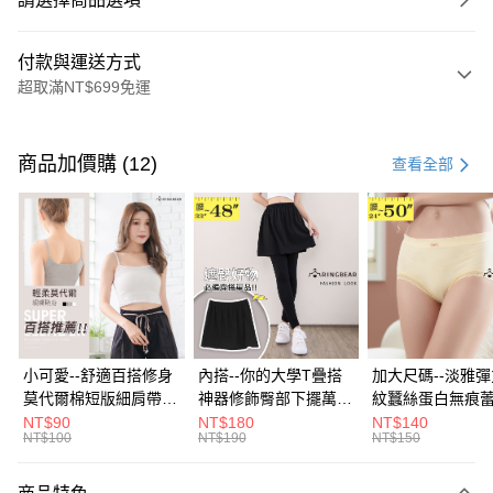
付款與運送方式
超取滿NT$699免運
付款方式
信用卡一次付款
商品加價購 (12)
查看全部
超商取貨付款
LINE Pay
Apple Pay
街口支付
悠遊付
小可愛--舒適百搭修身
內搭--你的大學T疊搭
加大尺碼--淡雅
莫代爾棉短版細肩帶素
神器修飾臀部下擺萬用
紋蠶絲蛋白無痕
Google Pay
色背心(白.黑.灰L-2L)-
內搭裙/遮臀裙(黑2L-
角內褲(白.粉.藍.黃
NT$90
NT$180
NT$140
NT$100
NT$190
NT$150
U582眼圈熊中大尺碼
6L)-Q155眼圈熊中大
3L)-L28眼圈熊
全盈+PAY
尺碼
碼
大哥付你分期