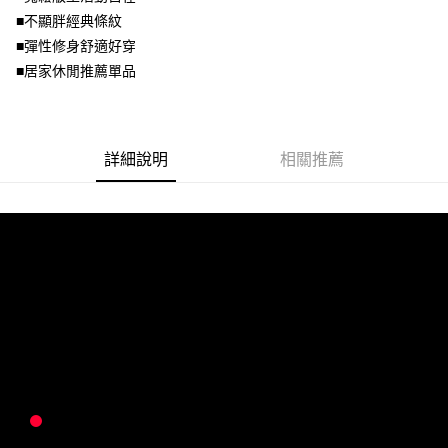
宅配
【注意事項】
■不顯胖經典條紋
１．透過由恩沛科技股份有限公司提供之「AFTEE先享後付」服務完成之交
每筆NT$100，滿NT$1,000(含以上)免運費
■彈性修身舒適好穿
易，需依本服務之必要範圍內提供個人資料，並將交易相關給付款項請求債
權轉讓予恩沛科技股份有限公司。
■居家休閒推薦單品
２．關於個人資料處理事宜，請瀏覽以下網址：
https://aftee.tw/terms/#terms3
３．未成年的使用者請事先徵得法定代理人或監護人之同意方可使用
「AFTEE先享後付」，若未經同意申辦者引起之損失，本公司不負相關責
詳細說明
相關推薦
任。
４．使用「AFTEE先享後付」時，將依據個別帳號之用戶狀況，依本公司即
時審查核予不同之上限額度；若仍有額度不足之情形，本公司將視審查結果
請求用戶進行身份認證。
５．嚴禁一人註冊多個帳號或使用他人資訊註冊。若發現惡意使用之情形，
恩沛科技股份有限公司將有權停止該用戶之使用額度並採取法律行動。