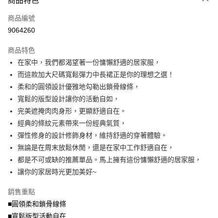
商品特色
相關說明
商品編號
【大哥付你分期使用說明】
AFTEE先享後付
1.本服務由台灣大哥大提供，台灣大哥大用戶可立即使用無須另外申請。
9064260
2.付款方式選擇「大哥付你分期」，訂單成立後會自動跳轉到大哥付的交易
相關說明
流程，驗證手機門號後，選擇欲分期的期數、繳款截止日，確認付款後即完
商品特色
【關於「AFTEE先享後付」】
成交易。
ATM付款
AFTEE先享後付是「在收到商品之後才付款」的支付方式。 讓您購物簡單
在家中，我們都渴望著一份慵懶舒適的居家服，
3.實際核准額度、可分期數及費用金額請依後續交易確認頁面所載為準。
便利好安心！
4.訂單成立30分鐘內，如未前往確認交易或遇審核未通過，訂單將自動取
而這款加大尺碼寬鬆彈力中長裙正是你的理想之選！
１．簡單：不需註冊會員、不需綁卡、不需儲值。
運送方式
消。如遇「轉專審核」未通過狀況，表示未達大哥付你分期系統評分，恕無
２．便利：只要手機號碼，簡訊認證，即可結帳。
柔和的圓領設計優雅地勾勒出鎖骨線條，
法說明評估內容。
３．安心：先確認商品／服務後，再付款。
全家取貨付款
寬鬆的版型設計讓你的活動自如，
【繳款方式說明】
1.分期款項不併入電信帳單，「大哥付你分期」於每月結算日後寄送繳費提
每筆NT$70，滿NT$699(含以上)免運費
完美遮掩肉肉身形，更顯舒適自在。
【「AFTEE先享後付」結帳流程】
醒簡訊。
１．於結帳方式選擇「AFTEE先享後付」後，將跳轉至「AFTEE先享後付」
經典的條紋元素帶來一份經典氣質，
2.透過簡訊連結打開帳單後，可選擇「超商條碼／台灣大直營門市／銀行轉
付款後全家取貨
結帳頁面，進行簡訊認證並確認金額後，即可完成結帳。
帳／街口支付／iPASS MONEY」等通路繳費。
彈性修身的設計修飾身材，維持舒適的穿著體驗。
２．訂單成立數日內，您將收到繳費通知簡訊。
每筆NT$70，滿NT$699(含以上)免運費
３．收到繳費通知簡訊後14天內，點擊此簡訊中的連結，可透過四大超商／
無論是在周末放鬆休閒，還是在家中工作舒適自在，
【注意事項】
ATM／網路銀行／等多元方式進行付款，方視為交易完成。
都是不可或缺的推薦單品。馬上擁有這份慵懶舒適的居家服，
7-11取貨付款
1.本服務係由「台灣大哥大股份有限公司」（以下簡稱本公司）所提供，讓
※ 請注意：結帳手續完成當下不需立刻繳費，但若您需要取消訂單，請聯絡
用戶於交易時，得透過本服務購買商品或服務，並由商店將買賣／分期付款
讓你的家居時光更加美好~
每筆NT$70，滿NT$799(含以上)免運費
購買商品的店家。未經商家同意取消之訂單仍視為有效，需透過AFTEE先享
買賣價金債權讓與本公司後，依約使用本公司帳單繳交帳款。
後付繳納相關費用。
2.基於同意付款使用「大哥付你分期」之契約關係目的，商店將以您的個人
付款後7-11取貨
※ 交易是否成功請以「AFTEE先享後付 」之結帳頁面顯示為準，若有關於
銷售重點
資料（包含姓名、電話或地址）提供予台灣大哥大進項蒐集、處理及利用，
是否繳費成功／繳費後需取消欲退款等相關疑問，請聯繫「AFTEE先享後付
■圓領柔和鎖骨線條
每筆NT$70，滿NT$699(含以上)免運費
由本公司與您本人進行分期帳單所需資料之確認、核對及更正。
客戶支援中心」
https://netprotections.freshdesk.com/support/home
3.完整用戶服務條款，請詳閱以下連結：
https://oppay.tw/userRule
■寬鬆版型活動自在