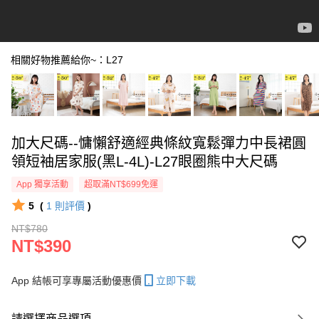
相關好物推薦給你~：L27
加大尺碼--慵懶舒適經典條紋寬鬆彈力中長裙圓
領短袖居家服(黑L-4L)-L27眼圈熊中大尺碼
App 獨享活動
超取滿NT$699免運
5
(
1
則評價
)
NT$780
NT$390
App 結帳可享專屬活動優惠價
立即下載
請選擇商品選項