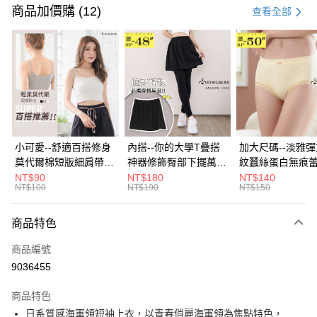
信用卡一次付款
商品加價購 (12)
查看全部
超商取貨付款
LINE Pay
Apple Pay
街口支付
悠遊付
小可愛--舒適百搭修身
內搭--你的大學T疊搭
加大尺碼--淡雅
莫代爾棉短版細肩帶素
神器修飾臀部下擺萬用
紋蠶絲蛋白無痕
Google Pay
色背心(白.黑.灰L-2L)-
內搭裙/遮臀裙(黑2L-
角內褲(白.粉.藍.黃
NT$90
NT$180
NT$140
NT$100
NT$190
NT$150
U582眼圈熊中大尺碼
6L)-Q155眼圈熊中大
3L)-L28眼圈熊
全盈+PAY
尺碼
碼
大哥付你分期
商品特色
相關說明
商品編號
【大哥付你分期使用說明】
AFTEE先享後付
1.本服務由台灣大哥大提供，台灣大哥大用戶可立即使用無須另外申請。
9036455
2.付款方式選擇「大哥付你分期」，訂單成立後會自動跳轉到大哥付的交易
相關說明
流程，驗證手機門號後，選擇欲分期的期數、繳款截止日，確認付款後即完
商品特色
【關於「AFTEE先享後付」】
成交易。
ATM付款
AFTEE先享後付是「在收到商品之後才付款」的支付方式。 讓您購物簡單
日系質感海軍領短袖上衣，以青春俏麗海軍領為焦點特色，
3.實際核准額度、可分期數及費用金額請依後續交易確認頁面所載為準。