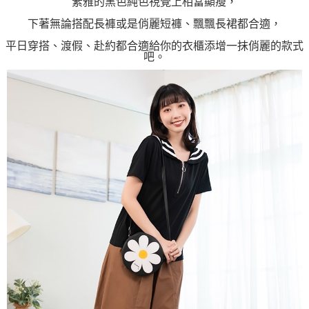
素雅的黑色純色視覺上相當顯瘦，
下著無論搭配長褲或是俏麗短褲、飄飄長裙都合適，
平日穿搭、渡假、赴約都合適給你的衣櫃添增一抹俏麗的款式
吧。