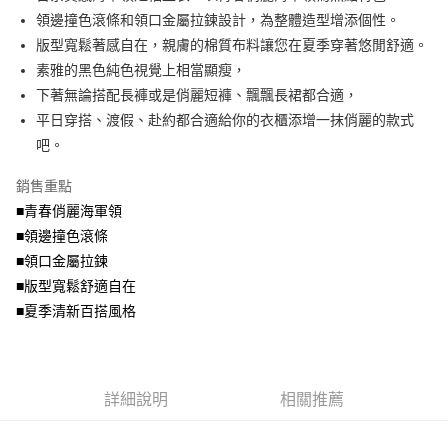
便利好安心！
4.訂單成立30分鐘內，如未前往確認交易或遇審核未通過，訂單將自動取
領邊撞色滾條和領口金屬拉鍊設計，為整體造型增添個性。
１．簡單：不需註冊會員、不需綁卡、不需儲值。
運送方式
消。如遇「轉專審核」未通過狀況，表示未達大哥付你分期系統評分，恕無
２．便利：只要手機號碼，簡訊認證，即可結帳。
版型寬鬆著感自在，親膚的棉質布料讓您在夏季穿著悠閒舒適。
法說明評估內容。
３．安心：先確認商品／服務後，再付款。
全家取貨付款
素雅的黑色純色視覺上相當顯瘦，
【繳款方式說明】
1.分期款項不併入電信帳單，「大哥付你分期」於每月結算日後寄送繳費提
每筆NT$70，滿NT$699(含以上)免運費
下著無論搭配長褲或是俏麗短褲、飄飄長裙都合適，
【「AFTEE先享後付」結帳流程】
醒簡訊。
１．於結帳方式選擇「AFTEE先享後付」後，將跳轉至「AFTEE先享後付」
平日穿搭、渡假、赴約都合適給你的衣櫃添增一抹俏麗的款式
2.透過簡訊連結打開帳單後，可選擇「超商條碼／台灣大直營門市／銀行轉
付款後全家取貨
結帳頁面，進行簡訊認證並確認金額後，即可完成結帳。
帳／街口支付／iPASS MONEY」等通路繳費。
吧。
２．訂單成立數日內，您將收到繳費通知簡訊。
每筆NT$70，滿NT$699(含以上)免運費
３．收到繳費通知簡訊後14天內，點擊此簡訊中的連結，可透過四大超商／
【注意事項】
銷售重點
ATM／網路銀行／等多元方式進行付款，方視為交易完成。
7-11取貨付款
1.本服務係由「台灣大哥大股份有限公司」（以下簡稱本公司）所提供，讓
※ 請注意：結帳手續完成當下不需立刻繳費，但若您需要取消訂單，請聯絡
■青春俏麗海軍領
用戶於交易時，得透過本服務購買商品或服務，並由商店將買賣／分期付款
每筆NT$70，滿NT$799(含以上)免運費
購買商品的店家。未經商家同意取消之訂單仍視為有效，需透過AFTEE先享
買賣價金債權讓與本公司後，依約使用本公司帳單繳交帳款。
■領邊撞色滾條
後付繳納相關費用。
2.基於同意付款使用「大哥付你分期」之契約關係目的，商店將以您的個人
付款後7-11取貨
※ 交易是否成功請以「AFTEE先享後付 」之結帳頁面顯示為準，若有關於
■領口金屬拉鍊
資料（包含姓名、電話或地址）提供予台灣大哥大進項蒐集、處理及利用，
是否繳費成功／繳費後需取消欲退款等相關疑問，請聯繫「AFTEE先享後付
■版型寬鬆舒適自在
每筆NT$70，滿NT$699(含以上)免運費
由本公司與您本人進行分期帳單所需資料之確認、核對及更正。
客戶支援中心」
https://netprotections.freshdesk.com/support/home
3.完整用戶服務條款，請詳閱以下連結：
https://oppay.tw/userRule
■夏季清新百搭風格
宅配
【注意事項】
１．透過由恩沛科技股份有限公司提供之「AFTEE先享後付」服務完成之交
每筆NT$100，滿NT$1,000(含以上)免運費
易，需依本服務之必要範圍內提供個人資料，並將交易相關給付款項請求債
權轉讓予恩沛科技股份有限公司。
詳細說明
相關推薦
２．關於個人資料處理事宜，請瀏覽以下網址：
https://aftee.tw/terms/#terms3
３．未成年的使用者請事先徵得法定代理人或監護人之同意方可使用