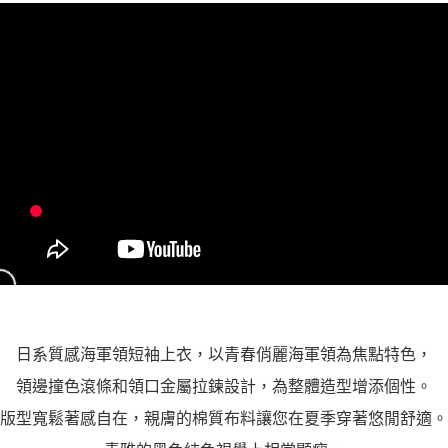
「AFTEE先享後付」，若未經同意申辦者引起之損失，本公司不負相關責
任。
４．使用「AFTEE先享後付」時，將依據個別帳號之用戶狀況，依本公司即
時審查核予不同之上限額度；若仍有額度不足之情形，本公司將視審查結果
請求用戶進行身份認證。
５．嚴禁一人註冊多個帳號或使用他人資訊註冊。若發現惡意使用之情形，
恩沛科技股份有限公司將有權停止該用戶之使用額度並採取法律行動。
日系質感海軍領短袖上衣，以青春俏麗海軍領為焦點特色，
領邊撞色滾條和領口金屬拉鍊設計，為整體造型增添個性。
版型寬鬆著感自在，親膚的棉質布料讓您在夏季穿著悠閒舒適。