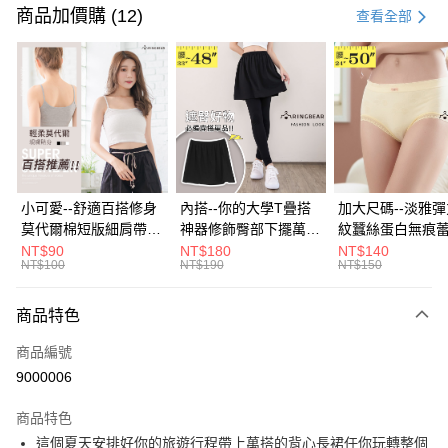
信用卡一次付款
商品加價購 (12)
查看全部
超商取貨付款
LINE Pay
Apple Pay
街口支付
悠遊付
小可愛--舒適百搭修身
內搭--你的大學T疊搭
加大尺碼--淡雅
莫代爾棉短版細肩帶素
神器修飾臀部下擺萬用
紋蠶絲蛋白無痕
Google Pay
色背心(白.黑.灰L-2L)-
內搭裙/遮臀裙(黑2L-
角內褲(白.粉.藍.黃
NT$90
NT$180
NT$140
NT$100
NT$190
NT$150
U582眼圈熊中大尺碼
6L)-Q155眼圈熊中大
3L)-L28眼圈熊
全盈+PAY
尺碼
碼
大哥付你分期
商品特色
相關說明
商品編號
【大哥付你分期使用說明】
AFTEE先享後付
1.本服務由台灣大哥大提供，台灣大哥大用戶可立即使用無須另外申請。
9000006
2.付款方式選擇「大哥付你分期」，訂單成立後會自動跳轉到大哥付的交易
相關說明
流程，驗證手機門號後，選擇欲分期的期數、繳款截止日，確認付款後即完
商品特色
【關於「AFTEE先享後付」】
成交易。
ATM付款
AFTEE先享後付是「在收到商品之後才付款」的支付方式。 讓您購物簡單
這個夏天安排好你的旅遊行程帶上萬搭的背心長裙任你玩轉整個
3.實際核准額度、可分期數及費用金額請依後續交易確認頁面所載為準。