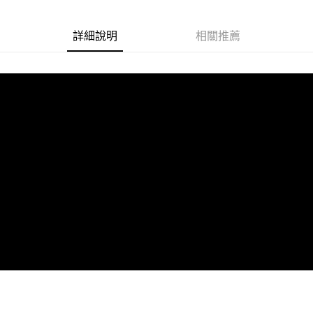
「AFTEE先享後付」，若未經同意申辦者引起之損失，本公司不負相關責
任。
４．使用「AFTEE先享後付」時，將依據個別帳號之用戶狀況，依本公司即
詳細說明
相關推薦
時審查核予不同之上限額度；若仍有額度不足之情形，本公司將視審查結果
請求用戶進行身份認證。
５．嚴禁一人註冊多個帳號或使用他人資訊註冊。若發現惡意使用之情形，
恩沛科技股份有限公司將有權停止該用戶之使用額度並採取法律行動。