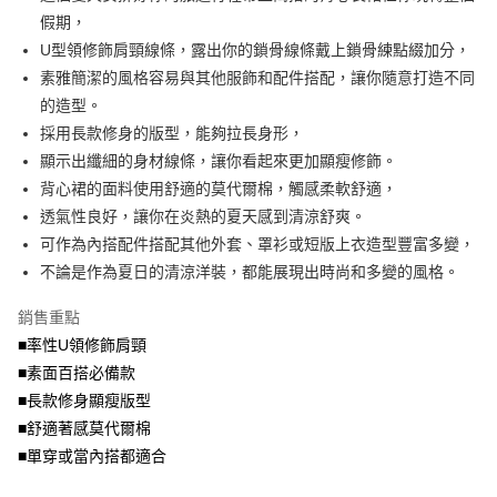
便利好安心！
4.訂單成立30分鐘內，如未前往確認交易或遇審核未通過，訂單將自動取
假期，
１．簡單：不需註冊會員、不需綁卡、不需儲值。
運送方式
消。如遇「轉專審核」未通過狀況，表示未達大哥付你分期系統評分，恕無
２．便利：只要手機號碼，簡訊認證，即可結帳。
U型領修飾肩頸線條，露出你的鎖骨線條戴上鎖骨練點綴加分，
法說明評估內容。
３．安心：先確認商品／服務後，再付款。
全家取貨付款
素雅簡潔的風格容易與其他服飾和配件搭配，讓你隨意打造不同
【繳款方式說明】
1.分期款項不併入電信帳單，「大哥付你分期」於每月結算日後寄送繳費提
每筆NT$70，滿NT$699(含以上)免運費
的造型。
【「AFTEE先享後付」結帳流程】
醒簡訊。
１．於結帳方式選擇「AFTEE先享後付」後，將跳轉至「AFTEE先享後付」
採用長款修身的版型，能夠拉長身形，
2.透過簡訊連結打開帳單後，可選擇「超商條碼／台灣大直營門市／銀行轉
付款後全家取貨
結帳頁面，進行簡訊認證並確認金額後，即可完成結帳。
帳／街口支付／iPASS MONEY」等通路繳費。
顯示出纖細的身材線條，讓你看起來更加顯瘦修飾。
２．訂單成立數日內，您將收到繳費通知簡訊。
每筆NT$70，滿NT$699(含以上)免運費
３．收到繳費通知簡訊後14天內，點擊此簡訊中的連結，可透過四大超商／
背心裙的面料使用舒適的莫代爾棉，觸感柔軟舒適，
【注意事項】
ATM／網路銀行／等多元方式進行付款，方視為交易完成。
透氣性良好，讓你在炎熱的夏天感到清涼舒爽。
7-11取貨付款
1.本服務係由「台灣大哥大股份有限公司」（以下簡稱本公司）所提供，讓
※ 請注意：結帳手續完成當下不需立刻繳費，但若您需要取消訂單，請聯絡
用戶於交易時，得透過本服務購買商品或服務，並由商店將買賣／分期付款
可作為內搭配件搭配其他外套、罩衫或短版上衣造型豐富多變，
每筆NT$70，滿NT$799(含以上)免運費
購買商品的店家。未經商家同意取消之訂單仍視為有效，需透過AFTEE先享
買賣價金債權讓與本公司後，依約使用本公司帳單繳交帳款。
後付繳納相關費用。
不論是作為夏日的清涼洋裝，都能展現出時尚和多變的風格。
2.基於同意付款使用「大哥付你分期」之契約關係目的，商店將以您的個人
付款後7-11取貨
※ 交易是否成功請以「AFTEE先享後付 」之結帳頁面顯示為準，若有關於
資料（包含姓名、電話或地址）提供予台灣大哥大進項蒐集、處理及利用，
是否繳費成功／繳費後需取消欲退款等相關疑問，請聯繫「AFTEE先享後付
銷售重點
每筆NT$70，滿NT$699(含以上)免運費
由本公司與您本人進行分期帳單所需資料之確認、核對及更正。
客戶支援中心」
https://netprotections.freshdesk.com/support/home
3.完整用戶服務條款，請詳閱以下連結：
https://oppay.tw/userRule
■率性U領修飾肩頸
宅配
【注意事項】
■素面百搭必備款
１．透過由恩沛科技股份有限公司提供之「AFTEE先享後付」服務完成之交
每筆NT$100，滿NT$1,000(含以上)免運費
■長款修身顯瘦版型
易，需依本服務之必要範圍內提供個人資料，並將交易相關給付款項請求債
權轉讓予恩沛科技股份有限公司。
■舒適著感莫代爾棉
２．關於個人資料處理事宜，請瀏覽以下網址：
■單穿或當內搭都適合
https://aftee.tw/terms/#terms3
３．未成年的使用者請事先徵得法定代理人或監護人之同意方可使用