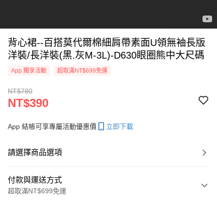
背心裙--百搭莫代爾棉細肩帶素面U領無袖長版
洋裝/長洋裝(黑.灰M-3L)-D630眼圈熊中大尺碼
App 獨享活動
超取滿NT$699免運
NT$780
NT$390
App 結帳可享專屬活動優惠價
立即下載
請選擇商品選項
付款與運送方式
超取滿NT$699免運
付款方式