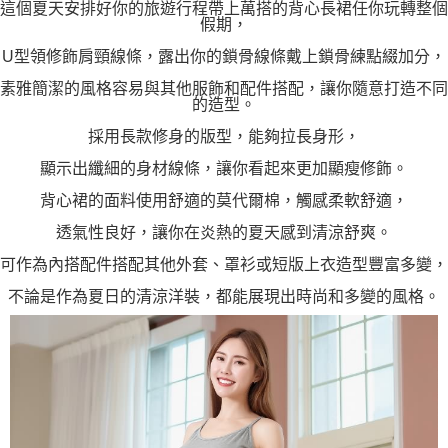
這個夏天安排好你的旅遊行程帶上萬搭的背心長裙任你玩轉整個
假期，
U型領修飾肩頸線條，露出你的鎖骨線條戴上鎖骨練點綴加分，
素雅簡潔的風格容易與其他服飾和配件搭配，讓你隨意打造不同
的造型。
採用長款修身的版型，能夠拉長身形，
顯示出纖細的身材線條，讓你看起來更加顯瘦修飾。
背心裙的面料使用舒適的莫代爾棉，觸感柔軟舒適，
透氣性良好，讓你在炎熱的夏天感到清涼舒爽。
可作為內搭配件搭配其他外套、罩衫或短版上衣造型豐富多變，
不論是作為夏日的清涼洋裝，都能展現出時尚和多變的風格。