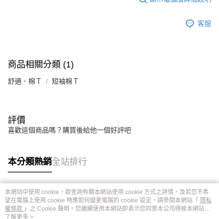
客服
商品相關分類 (1)
舒適．棉Ｔ
短袖棉Ｔ
評價
喜歡這個商品嗎？購買後給他一個好評吧
本分類熱銷
全站排行
本網站中使用 cookie，欲查詢有關本網站使用 cookie 方式之詳情，及若您不希
熱門標籤
望在電腦上使用 cookie 時應如何變更電腦的 cookie 設定，請參閱本網站「
隱私
權條款
」之 Cookie 聲明。您繼續使用本網站即表示您同意本公司得按本網站使
用條款之 Cookie 聲明使用 cookie。
了解更多 >