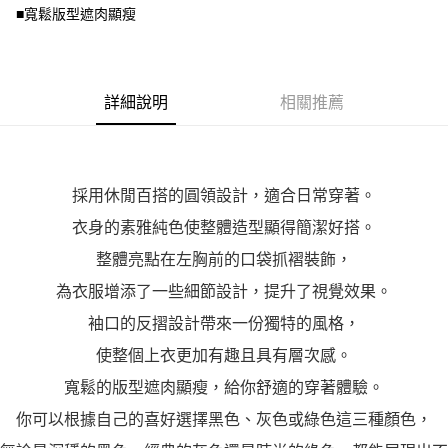
■寬鬆版型遮肉顯瘦
３．未成年的使用者請事先徵得法定代理人或監護人之同意方可使用
「AFTEE先享後付」，若未經同意申辦者引起之損失，本公司不負相關責
任。
４．使用「AFTEE先享後付」時，將依據個別帳號之用戶狀況，依本公司即
時審查核予不同之上限額度；若仍有額度不足之情形，本公司將視審查結果
詳細說明
相關推薦
請求用戶進行身份認證。
５．嚴禁一人註冊多個帳號或使用他人資訊註冊。若發現惡意使用之情形，
恩沛科技股份有限公司將有權停止該用戶之使用額度並採取法律行動。
採用休閒百搭的圓領設計，適合日常穿著。
衣身的素雅純色使整體造型顯得簡潔好搭。
整體亮點在左胸前的口袋抓褶裝飾，
為衣服增添了一些細節設計，提升了視覺效果。
袖口的反摺設計帶來一份獨特的風格，
使整個上衣更加有趣且具有層次感。
寬鬆的版型遮肉顯瘦，給你舒適的穿著體驗。
你可以根據自己的喜好選擇黑色、灰色或綠色這三種顏色，