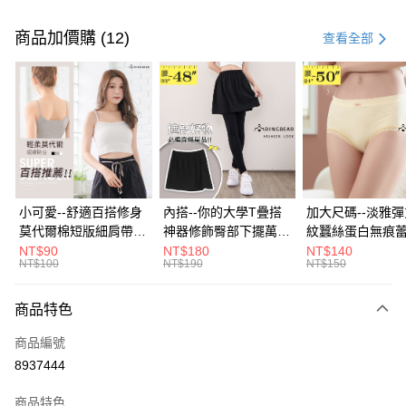
付款方式
信用卡一次付款
商品加價購 (12)
查看全部
超商取貨付款
LINE Pay
Apple Pay
街口支付
悠遊付
小可愛--舒適百搭修身
內搭--你的大學T疊搭
加大尺碼--淡雅
莫代爾棉短版細肩帶素
神器修飾臀部下擺萬用
紋蠶絲蛋白無痕
Google Pay
色背心(白.黑.灰L-2L)-
內搭裙/遮臀裙(黑2L-
角內褲(白.粉.藍.黃
NT$90
NT$180
NT$140
NT$100
NT$190
NT$150
U582眼圈熊中大尺碼
6L)-Q155眼圈熊中大
3L)-L28眼圈熊
全盈+PAY
尺碼
碼
大哥付你分期
商品特色
相關說明
商品編號
【大哥付你分期使用說明】
AFTEE先享後付
1.本服務由台灣大哥大提供，台灣大哥大用戶可立即使用無須另外申請。
8937444
2.付款方式選擇「大哥付你分期」，訂單成立後會自動跳轉到大哥付的交易
相關說明
流程，驗證手機門號後，選擇欲分期的期數、繳款截止日，確認付款後即完
商品特色
【關於「AFTEE先享後付」】