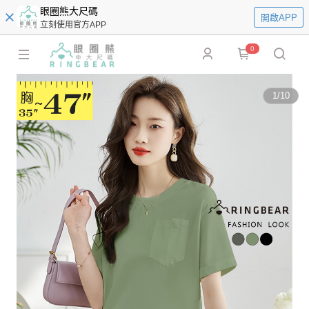
眼圈熊大尺碼
開啟APP
立刻使用官方APP
0
1
/
10