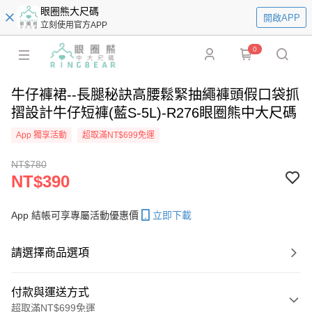
眼圈熊大尺碼
開啟APP
立刻使用官方APP
0
牛仔褲裙--長腿秘訣高腰鬆緊抽繩褲頭假口袋抓
摺設計牛仔短褲(藍S-5L)-R276眼圈熊中大尺碼
App 獨享活動
超取滿NT$699免運
NT$780
NT$390
App 結帳可享專屬活動優惠價
立即下載
請選擇商品選項
付款與運送方式
超取滿NT$699免運