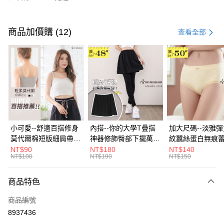
付款方式
信用卡一次付款
商品加價購 (12)
查看全部
超商取貨付款
LINE Pay
Apple Pay
街口支付
悠遊付
小可愛--舒適百搭修身
內搭--你的大學T疊搭
加大尺碼--淡雅
莫代爾棉短版細肩帶素
神器修飾臀部下擺萬用
紋蠶絲蛋白無痕
Google Pay
色背心(白.黑.灰L-2L)-
內搭裙/遮臀裙(黑2L-
角內褲(白.粉.藍.黃
NT$90
NT$180
NT$140
NT$100
NT$190
NT$150
U582眼圈熊中大尺碼
6L)-Q155眼圈熊中大
3L)-L28眼圈熊
全盈+PAY
尺碼
碼
大哥付你分期
商品特色
相關說明
商品編號
【大哥付你分期使用說明】
AFTEE先享後付
1.本服務由台灣大哥大提供，台灣大哥大用戶可立即使用無須另外申請。
8937436
2.付款方式選擇「大哥付你分期」，訂單成立後會自動跳轉到大哥付的交易
相關說明