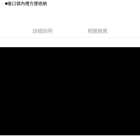
２．關於個人資料處理事宜，請瀏覽以下網址：
■後口袋內裡方便收納
https://aftee.tw/terms/#terms3
３．未成年的使用者請事先徵得法定代理人或監護人之同意方可使用
「AFTEE先享後付」，若未經同意申辦者引起之損失，本公司不負相關責
任。
４．使用「AFTEE先享後付」時，將依據個別帳號之用戶狀況，依本公司即
詳細說明
相關推薦
時審查核予不同之上限額度；若仍有額度不足之情形，本公司將視審查結果
請求用戶進行身份認證。
５．嚴禁一人註冊多個帳號或使用他人資訊註冊。若發現惡意使用之情形，
恩沛科技股份有限公司將有權停止該用戶之使用額度並採取法律行動。