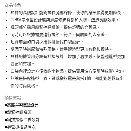
流程，驗證手機門號後，選擇欲分期的期數、繳款截止日，確認付款後即完
商品特色
【關於「AFTEE先享後付」】
成交易。
ATM付款
AFTEE先享後付是「在收到商品之後才付款」的支付方式。 讓您購物簡單
短褲的高腰設計能夠拉長腿部線條，使你的身形顯得更加修長，
3.實際核准額度、可分期數及費用金額請依後續交易確認頁面所載為準。
便利好安心！
4.訂單成立30分鐘內，如未前往確認交易或遇審核未通過，訂單將自動取
同時A字版型設計能夠適度修飾臀部和大腿，塑造長腿效果。
１．簡單：不需註冊會員、不需綁卡、不需儲值。
運送方式
消。如遇「轉專審核」未通過狀況，表示未達大哥付你分期系統評分，恕無
２．便利：只要手機號碼，簡訊認證，即可結帳。
褲頭部分採用鬆緊抽繩綁帶，提供舒適的穿著感，
法說明評估內容。
３．安心：先確認商品／服務後，再付款。
全家取貨付款
同時可以根據需要進行調節，符合不同腰圍的人穿著。
【繳款方式說明】
1.分期款項不併入電信帳單，「大哥付你分期」於每月結算日後寄送繳費提
每筆NT$70，滿NT$699(含以上)免運費
短褲前面的口袋採用斜拼接假口袋設計，
【「AFTEE先享後付」結帳流程】
醒簡訊。
１．於結帳方式選擇「AFTEE先享後付」後，將跳轉至「AFTEE先享後付」
增添了時尚感和特殊風格，使整體造型更加有趣和獨特。
2.透過簡訊連結打開帳單後，可選擇「超商條碼／台灣大直營門市／銀行轉
付款後全家取貨
結帳頁面，進行簡訊認證並確認金額後，即可完成結帳。
帳／街口支付／iPASS MONEY」等通路繳費。
短褲的褲管部分設有抓摺設計，增加了層次感，使整體造型更加
２．訂單成立數日內，您將收到繳費通知簡訊。
每筆NT$70，滿NT$699(含以上)免運費
３．收到繳費通知簡訊後14天內，點擊此簡訊中的連結，可透過四大超商／
豐富和有趣。
【注意事項】
ATM／網路銀行／等多元方式進行付款，方視為交易完成。
口袋內裡設計方便收納小物品，提供實用性方便隨時放置小物。
7-11取貨付款
1.本服務係由「台灣大哥大股份有限公司」（以下簡稱本公司）所提供，讓
※ 請注意：結帳手續完成當下不需立刻繳費，但若您需要取消訂單，請聯絡
用戶於交易時，得透過本服務購買商品或服務，並由商店將買賣／分期付款
無論是搭配造型上衣、質感襯衫還是萬搭T恤，都能夠輕鬆玩出
每筆NT$70，滿NT$799(含以上)免運費
購買商品的店家。未經商家同意取消之訂單仍視為有效，需透過AFTEE先享
買賣價金債權讓與本公司後，依約使用本公司帳單繳交帳款。
後付繳納相關費用。
你的時尚風格。
2.基於同意付款使用「大哥付你分期」之契約關係目的，商店將以您的個人
付款後7-11取貨
※ 交易是否成功請以「AFTEE先享後付 」之結帳頁面顯示為準，若有關於
資料（包含姓名、電話或地址）提供予台灣大哥大進項蒐集、處理及利用，
是否繳費成功／繳費後需取消欲退款等相關疑問，請聯繫「AFTEE先享後付
銷售重點
每筆NT$70，滿NT$699(含以上)免運費
由本公司與您本人進行分期帳單所需資料之確認、核對及更正。
客戶支援中心」
https://netprotections.freshdesk.com/support/home
3.完整用戶服務條款，請詳閱以下連結：
https://oppay.tw/userRule
■高腰A字版型設計
宅配
【注意事項】
■鬆緊抽繩褲頭
１．透過由恩沛科技股份有限公司提供之「AFTEE先享後付」服務完成之交
每筆NT$100，滿NT$1,000(含以上)免運費
■斜拼接假口袋設計
易，需依本服務之必要範圍內提供個人資料，並將交易相關給付款項請求債
權轉讓予恩沛科技股份有限公司。
■褲管抓摺顯層次