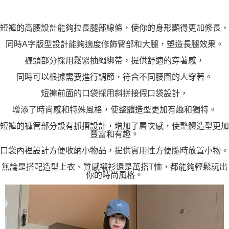
短褲的高腰設計能夠拉長腿部線條，使你的身形顯得更加修長，
同時A字版型設計能夠適度修飾臀部和大腿，塑造長腿效果。
褲頭部分採用鬆緊抽繩綁帶，提供舒適的穿著感，
同時可以根據需要進行調節，符合不同腰圍的人穿著。
短褲前面的口袋採用斜拼接假口袋設計，
增添了時尚感和特殊風格，使整體造型更加有趣和獨特。
短褲的褲管部分設有抓摺設計，增加了層次感，使整體造型更加
豐富和有趣。
口袋內裡設計方便收納小物品，提供實用性方便隨時放置小物。
無論是搭配造型上衣、質感襯衫還是萬搭T恤，都能夠輕鬆玩出
你的時尚風格。