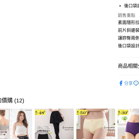
街口支付
後口袋
悠遊付
銷售重點
素面隱形
Google Pa
前片斜邊
全盈+PAY
讓妳臀兩
後口袋設計
大哥付你
相關說明
【大哥付
商品相關分
AFTEE先
1.本服務
2.付款方
相關說明
唯美．裙
流程，驗
【關於「A
分享
ATM付款
完成交易
AFTEE
超值．小
3.實際核
便利好安
4.訂單成
１．簡單
身型限定
價購 (12)
消。如遇
２．便利
運送方式
無法說明
身型限定
３．安心
【繳款方
全家取貨
身型限定
1.分期款
【「AFT
醒簡訊。
每筆NT$7
１．於結帳
💗七夕情
2.透過簡
付」結帳
帳／街口支
付款後全
２．訂單