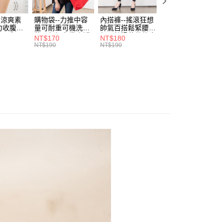
 質感 OL 日常穿搭
費通知簡訊後14天內，點擊此簡訊中的連結，可透過四大超商
0，滿NT$699(含以上)免運費
項】
網路銀行／等多元方式進行付款，方視為交易完成。
-涼爽素
購物袋--力推中容
內搭褲--搖滾狂想
加大尺碼--顯瘦超
係由「台灣大哥大股份有限公司」（以下簡稱本公司）所提供，讓
：結帳手續完成當下不需立刻繳費，但若您需要取消訂單，請聯
力收腹提
量可耐重可機洗烘
帥氣百搭鬆緊腰頭
彈力貼身親膚美腿
付款
易時，得透過本服務購買商品或服務，並由商店將買賣／分期付
的店家。未經商家同意取消之訂單仍視為有效，需透過AFTEE
腰三角內
乾環保帆布袋/側背
超彈絲滑薄款仿皮
收腹提臀無痕高腰
NT$170
NT$180
NT$90
金債權讓與本公司後，依約使用本公司帳單繳交帳款。
繳納相關費用。
0，滿NT$799(含以上)免運費
.紫L-
包(黑.紅.米F)-
褲(黑XL-6L)-R179
內搭連身褲襪(黑.
NT$190
NT$190
NT$100
意付款使用「大哥付你分期」之契約關係目的，商店將以您的個人
否成功請以「AFTEE先享後付 」之結帳頁面顯示為準，若有關於
7眼圈熊中
B201眼圈熊中大尺
眼圈熊中大尺碼
膚F)-Z63眼圈熊
含姓名、電話或地址）提供予台灣大哥大進項蒐集、處理及利
功／繳費後需取消欲退款等相關疑問，請聯繫「AFTEE先享後
碼
大尺碼
1取貨
公司與您本人進行分期帳單所需資料之確認、核對及更正。
援中心」
https://netprotections.freshdesk.com/support/home
0，滿NT$699(含以上)免運費
戶服務條款，請詳閱以下連結：
https://oppay.tw/userRule
項】
恩沛科技股份有限公司提供之「AFTEE先享後付」服務完成之
依本服務之必要範圍內提供個人資料，並將交易相關給付款項請
00，滿NT$1,000(含以上)免運費
讓予恩沛科技股份有限公司。
個人資料處理事宜，請瀏覽以下網址：
ee.tw/terms/#terms3
年的使用者請事先徵得法定代理人或監護人之同意方可使用
E先享後付」，若未經同意申辦者引起之損失，本公司不負相關責
AFTEE先享後付」時，將依據個別帳號之用戶狀況，依本公司
核予不同之上限額度；若仍有額度不足之情形，本公司將視審查
用戶進行身份認證。
一人註冊多個帳號或使用他人資訊註冊。若發現惡意使用之情
科技股份有限公司將有權停止該用戶之使用額度並採取法律行