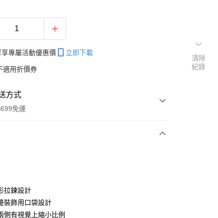
帳可享專屬活動優惠價
立即下載
清除
紀錄
不適用折價券
送方式
699免運
次付款
付款
形拉鍊設計
邊裝飾用口袋設計
兩側有視覺上縮小比例