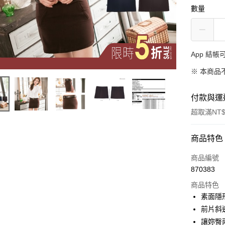
數量
App 結
※ 本商品
付款與運
超取滿NT$
付款方式
商品特色
信用卡一
商品編號
870383
超商取貨
商品特色
LINE Pay
素面隱
前片斜
Apple Pay
讓妳臀