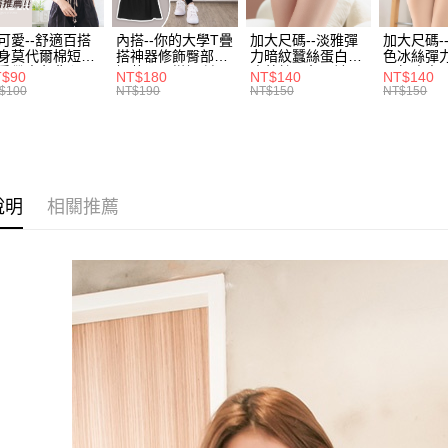
風格系列 -
３．收到繳
每筆NT$7
【注意事
／ATM／
可愛--舒適百搭
內搭--你的大學T疊
加大尺碼--淡雅彈
加大尺碼-
1.本服務
※ 請注意
身莫代爾棉短版
搭神器修飾臀部下
力暗紋蠶絲蛋白無
色冰絲彈
7-11取貨
用戶於交
絡購買商品
肩帶素色背心
擺萬用內搭裙/遮臀
痕蕾絲三角內褲
臀無痕中
T$90
NT$180
NT$140
NT$140
款買賣價
先享後付
每筆NT$7
.黑.灰L-2L)-
裙(黑2L-6L)-Q155
(白.粉.藍.黃XL-
褲(黑.紅.粉
$100
NT$190
NT$150
NT$150
2.基於同
※ 交易是
582眼圈熊中大
眼圈熊中大尺碼
3L)-L28眼圈熊中
3L)-L1
資料（包
是否繳費成
碼
大尺碼
大尺碼
付款後7-1
用，由本
付客戶支
每筆NT$7
3.完整用
【注意事
宅配
１．透過由
說明
相關推薦
交易，需
每筆NT$1
求債權轉
２．關於
https://aft
３．未成
「AFTE
任。
４．使用「
即時審查
結果請求
５．嚴禁
形，恩沛
動。