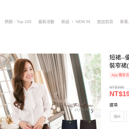
熱銷．Top 100
最新活動
新品 ‧ NEW IN
追加到貨
新客
短裙-
裝窄裙(
App 獨享
NT$390
NT$1
選項
咖S