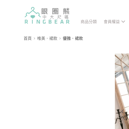
商品分類
會員權益
首頁
唯美．裙款
優雅．裙款