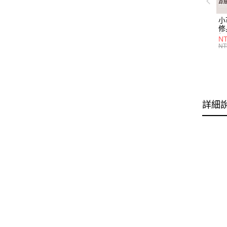
小
修
細
N
(白
NT
U
尺
詳細