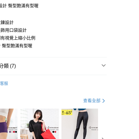
設計 臀型飽滿有型喔
拉鍊設計
y
裝飾用口袋設計
側有視覺上縮小比例
 臀型飽滿有型喔
分期
你分期使用說明】
類 (7)
享後付
由台灣大哥大提供，台灣大哥大用戶可立即使用無須另外申請。
式選擇「大哥付你分期」，訂單成立後會自動跳轉到大哥付的交易
款
優雅．裙款
證手機門號後，選擇欲分期的期數、繳款截止日，確認付款後即
FTEE先享後付」】
客服
。
先享後付是「在收到商品之後才付款」的支付方式。 讓您購物簡單
資好好買
均價．390
准額度、可分期數及費用金額請依後續交易確認頁面所載為準。
心！
立30分鐘內，如未前往確認交易或遇審核未通過，訂單將自動取
：不需註冊會員、不需綁卡、不需儲值。
．加大尺碼
最大尺碼．6L
查看全部
「轉專審核」未通過狀況，表示未達大哥付你分期系統評分，恕
：只要手機號碼，簡訊認證，即可結帳。
評估內容。
．加大尺碼
最大尺碼．5L
：先確認商品／服務後，再付款。
式說明】
付款
．加大尺碼
項不併入電信帳單，「大哥付你分期」於每月結算日後寄送繳費提
最大尺碼．4L
EE先享後付」結帳流程】
0，滿NT$699(含以上)免運費
方式選擇「AFTEE先享後付」後，將跳轉至「AFTEE先享後
人節．5折下殺
四季百搭．５折起
訊連結打開帳單後，可選擇「超商條碼／台灣大直營門市／銀行轉
頁面，進行簡訊認證並確認金額後，即可完成結帳。
付／iPASS MONEY」等通路繳費。
家取貨
成立數日內，您將收到繳費通知簡訊。