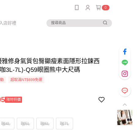
0
入店好禮
-優雅修身氣質包臀顯瘦素面隱形拉鍊西
咖3L-7L)-Q59眼圈熊中大尺碼
活動
超取滿NT$699免運
95
限時特價
咖4L
咖5L
咖6L
咖7L