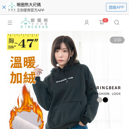
眼圈熊大尺碼
開啟APP
立刻使用官方APP
0
1
/
10