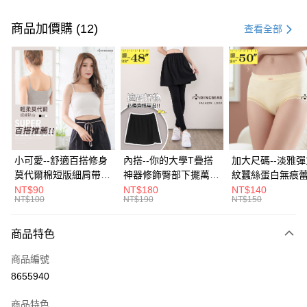
付款方式
信用卡一次付款
商品加價購 (12)
查看全部
超商取貨付款
LINE Pay
Apple Pay
街口支付
悠遊付
小可愛--舒適百搭修身
內搭--你的大學T疊搭
加大尺碼--淡雅
莫代爾棉短版細肩帶素
神器修飾臀部下擺萬用
紋蠶絲蛋白無痕
Google Pay
色背心(白.黑.灰L-2L)-
內搭裙/遮臀裙(黑2L-
角內褲(白.粉.藍.黃
NT$90
NT$180
NT$140
NT$100
NT$190
NT$150
U582眼圈熊中大尺碼
6L)-Q155眼圈熊中大
3L)-L28眼圈熊
全盈+PAY
尺碼
碼
大哥付你分期
商品特色
相關說明
商品編號
【大哥付你分期使用說明】
AFTEE先享後付
1.本服務由台灣大哥大提供，台灣大哥大用戶可立即使用無須另外申請。
8655940
2.付款方式選擇「大哥付你分期」，訂單成立後會自動跳轉到大哥付的交易
相關說明
流程，驗證手機門號後，選擇欲分期的期數、繳款截止日，確認付款後即完
商品特色
【關於「AFTEE先享後付」】