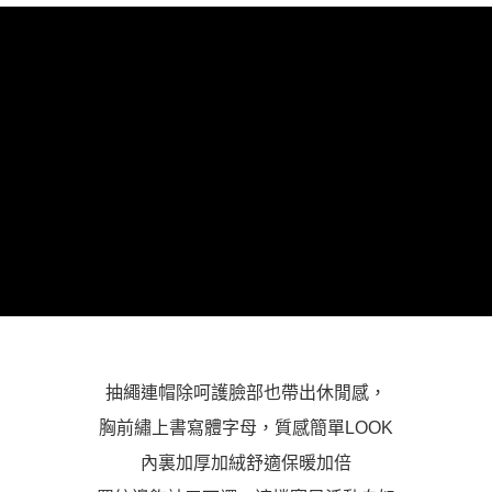
３．未成年的使用者請事先徵得法定代理人或監護人之同意方可使用
「AFTEE先享後付」，若未經同意申辦者引起之損失，本公司不負相關責
任。
４．使用「AFTEE先享後付」時，將依據個別帳號之用戶狀況，依本公司即
時審查核予不同之上限額度；若仍有額度不足之情形，本公司將視審查結果
請求用戶進行身份認證。
５．嚴禁一人註冊多個帳號或使用他人資訊註冊。若發現惡意使用之情形，
恩沛科技股份有限公司將有權停止該用戶之使用額度並採取法律行動。
抽繩連帽除呵護臉部也帶出休閒感，
胸前繡上書寫體字母，質感簡單LOOK
內裏加厚加絨舒適保暖加倍