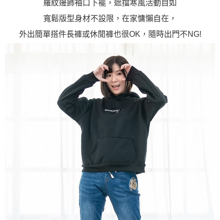
羅紋邊飾袖口下襬，遮擋寒風活動自如
寬鬆版型身材不設限，在家慵懶自在，
外出簡單搭件長褲或休閒褲也很OK，隨時出門不NG!