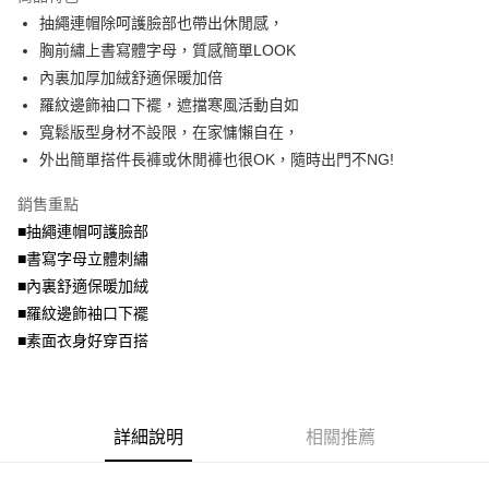
成交易。
ATM付款
AFTEE先享後付是「在收到商品之後才付款」的支付方式。 讓您購物簡單
抽繩連帽除呵護臉部也帶出休閒感，
3.實際核准額度、可分期數及費用金額請依後續交易確認頁面所載為準。
便利好安心！
4.訂單成立30分鐘內，如未前往確認交易或遇審核未通過，訂單將自動取
胸前繡上書寫體字母，質感簡單LOOK
１．簡單：不需註冊會員、不需綁卡、不需儲值。
運送方式
消。如遇「轉專審核」未通過狀況，表示未達大哥付你分期系統評分，恕無
２．便利：只要手機號碼，簡訊認證，即可結帳。
內裏加厚加絨舒適保暖加倍
法說明評估內容。
３．安心：先確認商品／服務後，再付款。
全家取貨付款
羅紋邊飾袖口下襬，遮擋寒風活動自如
【繳款方式說明】
1.分期款項不併入電信帳單，「大哥付你分期」於每月結算日後寄送繳費提
每筆NT$70，滿NT$699(含以上)免運費
寬鬆版型身材不設限，在家慵懶自在，
【「AFTEE先享後付」結帳流程】
醒簡訊。
１．於結帳方式選擇「AFTEE先享後付」後，將跳轉至「AFTEE先享後付」
外出簡單搭件長褲或休閒褲也很OK，隨時出門不NG!
2.透過簡訊連結打開帳單後，可選擇「超商條碼／台灣大直營門市／銀行轉
付款後全家取貨
結帳頁面，進行簡訊認證並確認金額後，即可完成結帳。
帳／街口支付／iPASS MONEY」等通路繳費。
２．訂單成立數日內，您將收到繳費通知簡訊。
每筆NT$70，滿NT$699(含以上)免運費
銷售重點
３．收到繳費通知簡訊後14天內，點擊此簡訊中的連結，可透過四大超商／
【注意事項】
■抽繩連帽呵護臉部
ATM／網路銀行／等多元方式進行付款，方視為交易完成。
7-11取貨付款
1.本服務係由「台灣大哥大股份有限公司」（以下簡稱本公司）所提供，讓
※ 請注意：結帳手續完成當下不需立刻繳費，但若您需要取消訂單，請聯絡
■書寫字母立體刺繡
用戶於交易時，得透過本服務購買商品或服務，並由商店將買賣／分期付款
每筆NT$70，滿NT$799(含以上)免運費
購買商品的店家。未經商家同意取消之訂單仍視為有效，需透過AFTEE先享
買賣價金債權讓與本公司後，依約使用本公司帳單繳交帳款。
■內裏舒適保暖加絨
後付繳納相關費用。
2.基於同意付款使用「大哥付你分期」之契約關係目的，商店將以您的個人
付款後7-11取貨
※ 交易是否成功請以「AFTEE先享後付 」之結帳頁面顯示為準，若有關於
■羅紋邊飾袖口下襬
資料（包含姓名、電話或地址）提供予台灣大哥大進項蒐集、處理及利用，
是否繳費成功／繳費後需取消欲退款等相關疑問，請聯繫「AFTEE先享後付
■素面衣身好穿百搭
每筆NT$70，滿NT$699(含以上)免運費
由本公司與您本人進行分期帳單所需資料之確認、核對及更正。
客戶支援中心」
https://netprotections.freshdesk.com/support/home
3.完整用戶服務條款，請詳閱以下連結：
https://oppay.tw/userRule
宅配
【注意事項】
１．透過由恩沛科技股份有限公司提供之「AFTEE先享後付」服務完成之交
每筆NT$100，滿NT$1,000(含以上)免運費
易，需依本服務之必要範圍內提供個人資料，並將交易相關給付款項請求債
詳細說明
相關推薦
權轉讓予恩沛科技股份有限公司。
２．關於個人資料處理事宜，請瀏覽以下網址：
https://aftee.tw/terms/#terms3