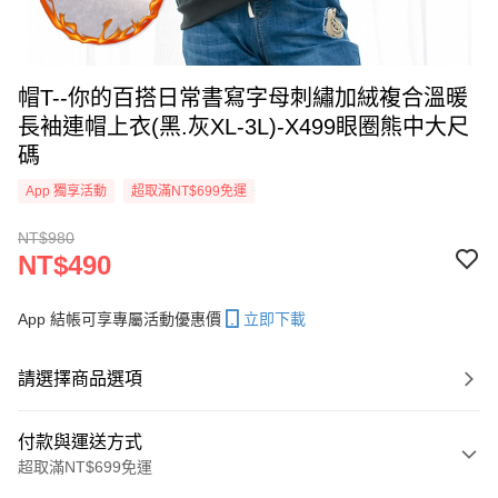
帽T--你的百搭日常書寫字母刺繡加絨複合溫暖
長袖連帽上衣(黑.灰XL-3L)-X499眼圈熊中大尺
碼
App 獨享活動
超取滿NT$699免運
NT$980
NT$490
App 結帳可享專屬活動優惠價
立即下載
請選擇商品選項
付款與運送方式
超取滿NT$699免運