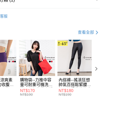
評估內容。
：先確認商品／服務後，再付款。
式說明】
褲
運動長褲
付款
項不併入電信帳單，「大哥付你分期」於每月結算日後寄送繳費提
EE先享後付」結帳流程】
客服
0，滿NT$699(含以上)免運費
方式選擇「AFTEE先享後付」後，將跳轉至「AFTEE先享後
訊連結打開帳單後，可選擇「超商條碼／台灣大直營門市／銀行轉
頁面，進行簡訊認證並確認金額後，即可完成結帳。
付／iPASS MONEY」等通路繳費。
家取貨
成立數日內，您將收到繳費通知簡訊。
查看全部
費通知簡訊後14天內，點擊此簡訊中的連結，可透過四大超商
0，滿NT$699(含以上)免運費
項】
網路銀行／等多元方式進行付款，方視為交易完成。
係由「台灣大哥大股份有限公司」（以下簡稱本公司）所提供，讓
：結帳手續完成當下不需立刻繳費，但若您需要取消訂單，請聯
付款
易時，得透過本服務購買商品或服務，並由商店將買賣／分期付
的店家。未經商家同意取消之訂單仍視為有效，需透過AFTEE
金債權讓與本公司後，依約使用本公司帳單繳交帳款。
繳納相關費用。
0，滿NT$799(含以上)免運費
意付款使用「大哥付你分期」之契約關係目的，商店將以您的個人
否成功請以「AFTEE先享後付 」之結帳頁面顯示為準，若有關於
含姓名、電話或地址）提供予台灣大哥大進項蒐集、處理及利
功／繳費後需取消欲退款等相關疑問，請聯繫「AFTEE先享後
1取貨
公司與您本人進行分期帳單所需資料之確認、核對及更正。
援中心」
https://netprotections.freshdesk.com/support/home
0，滿NT$699(含以上)免運費
戶服務條款，請詳閱以下連結：
https://oppay.tw/userRule
-涼爽素
購物袋--力推中容
內搭褲--搖滾狂想
加大尺碼--顯瘦超
項】
力收腹提
量可耐重可機洗烘
帥氣百搭鬆緊腰頭
彈力貼身親膚美腿
恩沛科技股份有限公司提供之「AFTEE先享後付」服務完成之
腰三角內
乾環保帆布袋/側背
超彈絲滑薄款仿皮
收腹提臀無痕高腰
NT$170
NT$180
NT$90
依本服務之必要範圍內提供個人資料，並將交易相關給付款項請
00，滿NT$1,000(含以上)免運費
.紫L-
包(黑.紅.米F)-
褲(黑XL-6L)-R179
內搭連身褲襪(黑.
NT$190
NT$190
NT$100
讓予恩沛科技股份有限公司。
7眼圈熊中
B201眼圈熊中大尺
眼圈熊中大尺碼
膚F)-Z63眼圈熊
個人資料處理事宜，請瀏覽以下網址：
碼
大尺碼
ee.tw/terms/#terms3
年的使用者請事先徵得法定代理人或監護人之同意方可使用
E先享後付」，若未經同意申辦者引起之損失，本公司不負相關責
AFTEE先享後付」時，將依據個別帳號之用戶狀況，依本公司