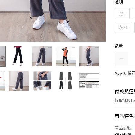
選項
黑L
灰2L
數量
App 結
付款與運
超取滿NT$
付款方式
商品特色
信用卡一
商品編號
8655926