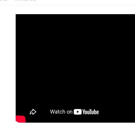
即時審查
結果請求
５．嚴禁
形，恩沛
動。