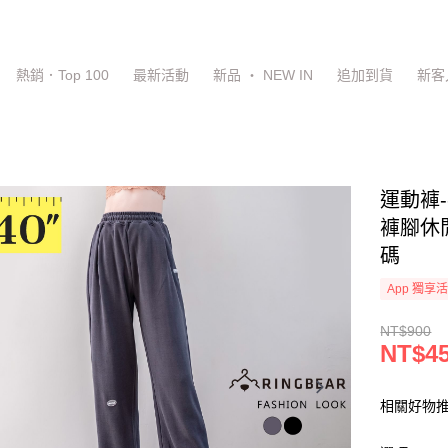
熱銷．Top 100
最新活動
新品 ‧ NEW IN
追加到貨
新客
運動褲
褲腳休閒
碼
App 獨享
NT$900
NT$4
相關好物推