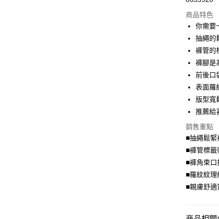
超商取貨
商品特色
LINE Pay
你需要
抽繩的
Apple Pay
褲管的
街口支付
褲腳是
前後口
悠遊付
表面羅
Google Pa
版型寬
推薦給
全盈+PAY
銷售重點
大哥付你
■抽繩鬆緊
相關說明
■褲管標籤
【大哥付
AFTEE先
1.本服務
■褲角束口
2.付款方
相關說明
■羅紋紋理
流程，驗
【關於「A
■親膚舒適
ATM付款
完成交易
AFTEE
3.實際核
便利好安
4.訂單成
１．簡單
消。如遇
２．便利
商品相關分