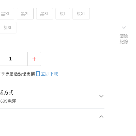
黑XL
黑2L
黑3L
灰L
灰XL
灰3L
清除
紀錄
帳可享專屬活動優惠價
立即下載
送方式
699免運
次付款