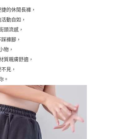
便捷的休閒長褲，
肉活動自如，
街頭流感，
不踩褲腳，
小物，
材質親膚舒適，
變不見，
你。