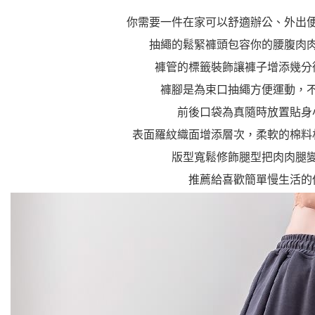
你需要一件在家可以舒適辦公、外出
抽繩的鬆緊褲頭包容你的腰腹肉
褲管的標籤裝飾讓褲子增添幾分
褲腳是為束口抽繩方便運動，
前後口袋為真隨時放置貼身
表面羅紋織面增添層次，柔軟的棉料
版型寬鬆修飾腿型把肉肉腿
推薦給喜歡簡單慢生活的