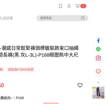
0
入店好禮
--潮感日常鬆緊褲頭標籤裝飾束口抽繩
長褲(黑.灰L-3L)-P168眼圈熊中大尺
活動
超取滿NT$699免運
50
薦給你~：P168