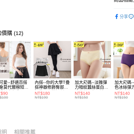
運送方式
無法說明
３．安心
【繳款方
纖瘦．長
全家取貨
1.分期款
【「AFT
分享
醒簡訊。
每筆NT$7
１．於結帳
2.透過簡
付」結帳
帳／街口支
付款後全
２．訂單
價購 (12)
３．收到繳
每筆NT$7
【注意事
／ATM／
1.本服務
※ 請注意
7-11取貨
用戶於交
絡購買商品
款買賣價
先享後付
每筆NT$7
2.基於同
※ 交易是
資料（包
是否繳費成
付款後7-1
用，由本
付客戶支
每筆NT$7
3.完整用
可愛--舒適百搭
內搭--你的大學T疊
加大尺碼--淡雅彈
加大尺碼-
【注意事
身莫代爾棉短版
搭神器修飾臀部下
力暗紋蠶絲蛋白無
色冰絲彈
宅配
１．透過由
肩帶素色背心
擺萬用內搭裙/遮臀
痕蕾絲三角內褲
臀無痕中
T$90
NT$180
NT$140
NT$140
交易，需
每筆NT$1
.黑.灰L-2L)-
裙(黑2L-6L)-Q155
(白.粉.藍.黃XL-
褲(黑.紅.粉
$100
NT$190
NT$150
NT$150
求債權轉
582眼圈熊中大
眼圈熊中大尺碼
3L)-L28眼圈熊中
3L)-L1
２．關於
碼
大尺碼
大尺碼
https://aft
３．未成
「AFTE
任。
說明
相關推薦
４．使用「