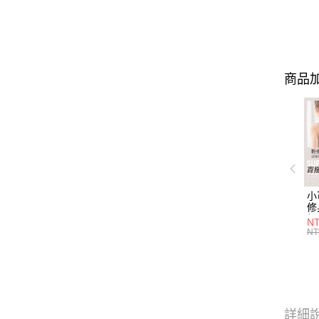
商品加
小
修
細
N
(白
NT
U
尺
詳細