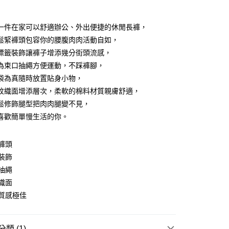
付款
一件在家可以舒適辦公、外出便捷的休閒長褲，
鬆緊褲頭包容你的腰腹肉肉活動自如，
標籤裝飾讓褲子增添幾分街頭流感，
為束口抽繩方便運動，不踩褲腳，
袋為真隨時放置貼身小物，
紋織面增添層次，柔軟的棉料材質親膚舒適，
y
鬆修飾腿型把肉肉腿變不見，
喜歡簡單慢生活的你。
分期
褲頭
裝飾
你分期使用說明】
享後付
由台灣大哥大提供，台灣大哥大用戶可立即使用無須另外申請。
抽繩
式選擇「大哥付你分期」，訂單成立後會自動跳轉到大哥付的交易
織面
證手機門號後，選擇欲分期的期數、繳款截止日，確認付款後即
FTEE先享後付」】
質感極佳
。
先享後付是「在收到商品之後才付款」的支付方式。 讓您購物簡單
准額度、可分期數及費用金額請依後續交易確認頁面所載為準。
心！
立30分鐘內，如未前往確認交易或遇審核未通過，訂單將自動取
：不需註冊會員、不需綁卡、不需儲值。
「轉專審核」未通過狀況，表示未達大哥付你分期系統評分，恕
：只要手機號碼，簡訊認證，即可結帳。
類 (1)