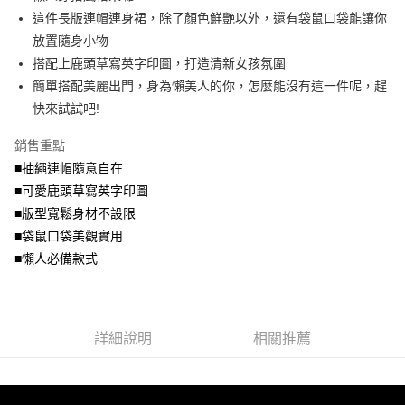
便利好安心！
4.訂單成立30分鐘內，如未前往確認交易或遇審核未通過，訂單將自動取
這件長版連帽連身裙，除了顏色鮮艷以外，還有袋鼠口袋能讓你
１．簡單：不需註冊會員、不需綁卡、不需儲值。
運送方式
消。如遇「轉專審核」未通過狀況，表示未達大哥付你分期系統評分，恕無
２．便利：只要手機號碼，簡訊認證，即可結帳。
放置隨身小物
法說明評估內容。
３．安心：先確認商品／服務後，再付款。
全家取貨付款
搭配上鹿頭草寫英字印圖，打造清新女孩氛圍
【繳款方式說明】
1.分期款項不併入電信帳單，「大哥付你分期」於每月結算日後寄送繳費提
每筆NT$70，滿NT$699(含以上)免運費
簡單搭配美麗出門，身為懶美人的你，怎麼能沒有這一件呢，趕
【「AFTEE先享後付」結帳流程】
醒簡訊。
１．於結帳方式選擇「AFTEE先享後付」後，將跳轉至「AFTEE先享後付」
快來試試吧!
2.透過簡訊連結打開帳單後，可選擇「超商條碼／台灣大直營門市／銀行轉
付款後全家取貨
結帳頁面，進行簡訊認證並確認金額後，即可完成結帳。
帳／街口支付／iPASS MONEY」等通路繳費。
２．訂單成立數日內，您將收到繳費通知簡訊。
每筆NT$70，滿NT$699(含以上)免運費
銷售重點
３．收到繳費通知簡訊後14天內，點擊此簡訊中的連結，可透過四大超商／
【注意事項】
■抽繩連帽隨意自在
ATM／網路銀行／等多元方式進行付款，方視為交易完成。
7-11取貨付款
1.本服務係由「台灣大哥大股份有限公司」（以下簡稱本公司）所提供，讓
※ 請注意：結帳手續完成當下不需立刻繳費，但若您需要取消訂單，請聯絡
■可愛鹿頭草寫英字印圖
用戶於交易時，得透過本服務購買商品或服務，並由商店將買賣／分期付款
每筆NT$70，滿NT$799(含以上)免運費
購買商品的店家。未經商家同意取消之訂單仍視為有效，需透過AFTEE先享
買賣價金債權讓與本公司後，依約使用本公司帳單繳交帳款。
■版型寬鬆身材不設限
後付繳納相關費用。
2.基於同意付款使用「大哥付你分期」之契約關係目的，商店將以您的個人
付款後7-11取貨
※ 交易是否成功請以「AFTEE先享後付 」之結帳頁面顯示為準，若有關於
■袋鼠口袋美觀實用
資料（包含姓名、電話或地址）提供予台灣大哥大進項蒐集、處理及利用，
是否繳費成功／繳費後需取消欲退款等相關疑問，請聯繫「AFTEE先享後付
■懶人必備款式
每筆NT$70，滿NT$699(含以上)免運費
由本公司與您本人進行分期帳單所需資料之確認、核對及更正。
客戶支援中心」
https://netprotections.freshdesk.com/support/home
3.完整用戶服務條款，請詳閱以下連結：
https://oppay.tw/userRule
宅配
【注意事項】
１．透過由恩沛科技股份有限公司提供之「AFTEE先享後付」服務完成之交
每筆NT$100，滿NT$1,000(含以上)免運費
易，需依本服務之必要範圍內提供個人資料，並將交易相關給付款項請求債
詳細說明
相關推薦
權轉讓予恩沛科技股份有限公司。
２．關於個人資料處理事宜，請瀏覽以下網址：
https://aftee.tw/terms/#terms3
３．未成年的使用者請事先徵得法定代理人或監護人之同意方可使用