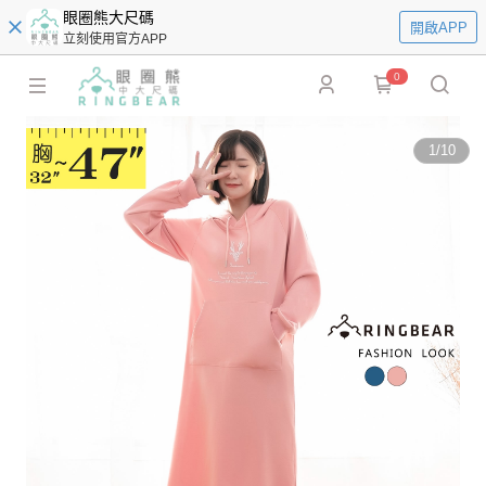
眼圈熊大尺碼
開啟APP
立刻使用官方APP
0
1
/
10