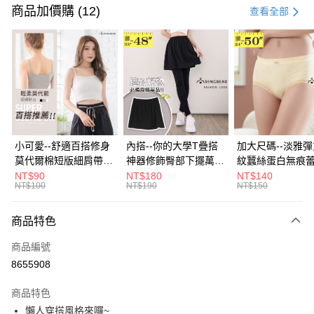
信用卡一次付款
商品加價購 (12)
查看全部
超商取貨付款
LINE Pay
Apple Pay
街口支付
悠遊付
小可愛--舒適百搭修身
內搭--你的大學T疊搭
加大尺碼--淡雅
莫代爾棉短版細肩帶素
神器修飾臀部下擺萬用
紋蠶絲蛋白無痕
Google Pay
色背心(白.黑.灰L-2L)-
內搭裙/遮臀裙(黑2L-
角內褲(白.粉.藍.黃
NT$90
NT$180
NT$140
NT$100
NT$190
NT$150
U582眼圈熊中大尺碼
6L)-Q155眼圈熊中大
3L)-L28眼圈熊
全盈+PAY
尺碼
碼
大哥付你分期
商品特色
相關說明
商品編號
【大哥付你分期使用說明】
AFTEE先享後付
1.本服務由台灣大哥大提供，台灣大哥大用戶可立即使用無須另外申請。
8655908
2.付款方式選擇「大哥付你分期」，訂單成立後會自動跳轉到大哥付的交易
相關說明
流程，驗證手機門號後，選擇欲分期的期數、繳款截止日，確認付款後即完
商品特色
【關於「AFTEE先享後付」】
成交易。
ATM付款
AFTEE先享後付是「在收到商品之後才付款」的支付方式。 讓您購物簡單
懶人穿搭風格來囉~
3.實際核准額度、可分期數及費用金額請依後續交易確認頁面所載為準。