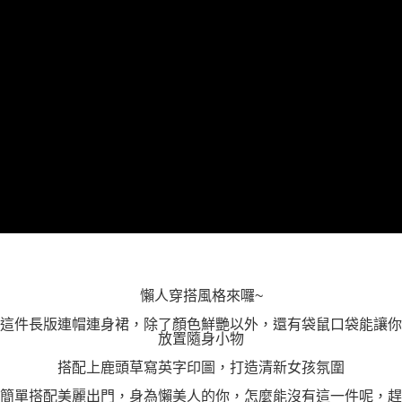
「AFTEE先享後付」，若未經同意申辦者引起之損失，本公司不負相關責
任。
４．使用「AFTEE先享後付」時，將依據個別帳號之用戶狀況，依本公司即
時審查核予不同之上限額度；若仍有額度不足之情形，本公司將視審查結果
請求用戶進行身份認證。
５．嚴禁一人註冊多個帳號或使用他人資訊註冊。若發現惡意使用之情形，
恩沛科技股份有限公司將有權停止該用戶之使用額度並採取法律行動。
懶人穿搭風格來囉~
這件長版連帽連身裙，除了顏色鮮艷以外，還有袋鼠口袋能讓你
放置隨身小物
搭配上鹿頭草寫英字印圖，打造清新女孩氛圍
簡單搭配美麗出門，身為懶美人的你，怎麼能沒有這一件呢，趕