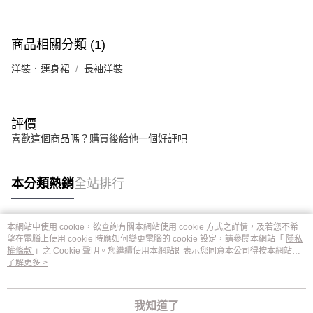
商品相關分類 (1)
洋裝．連身裙
長袖洋裝
評價
喜歡這個商品嗎？購買後給他一個好評吧
本分類熱銷
全站排行
本網站中使用 cookie，欲查詢有關本網站使用 cookie 方式之詳情，及若您不希
熱門標籤
望在電腦上使用 cookie 時應如何變更電腦的 cookie 設定，請參閱本網站「
隱私
權條款
」之 Cookie 聲明。您繼續使用本網站即表示您同意本公司得按本網站使
用條款之 Cookie 聲明使用 cookie。
了解更多 >
我知道了