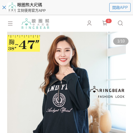
眼圈熊大尺碼
開啟APP
立刻使用官方APP
0
1
/
10