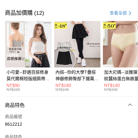
付款方式
信用卡一次付款
商品加價購 (12)
查看全部
超商取貨付款
LINE Pay
Apple Pay
街口支付
悠遊付
小可愛--舒適百搭修身
內搭--你的大學T疊搭
加大尺碼--淡雅
莫代爾棉短版細肩帶素
神器修飾臀部下擺萬用
紋蠶絲蛋白無痕
Google Pay
色背心(白.黑.灰L-2L)-
內搭裙/遮臀裙(黑2L-
角內褲(白.粉.藍.黃
NT$90
NT$180
NT$140
NT$100
NT$190
NT$150
U582眼圈熊中大尺碼
6L)-Q155眼圈熊中大
3L)-L28眼圈熊
全盈+PAY
尺碼
碼
大哥付你分期
商品特色
相關說明
商品編號
【大哥付你分期使用說明】
AFTEE先享後付
1.本服務由台灣大哥大提供，台灣大哥大用戶可立即使用無須另外申請。
8612212
2.付款方式選擇「大哥付你分期」，訂單成立後會自動跳轉到大哥付的交易
相關說明
流程，驗證手機門號後，選擇欲分期的期數、繳款截止日，確認付款後即完
商品特色
【關於「AFTEE先享後付」】