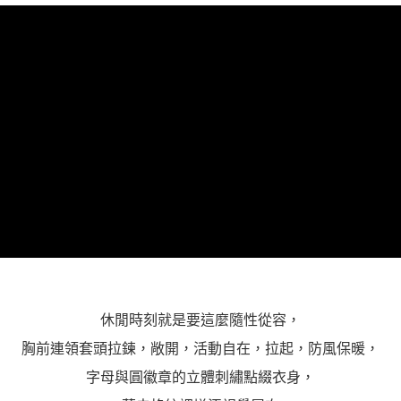
３．未成年的使用者請事先徵得法定代理人或監護人之同意方可使用
「AFTEE先享後付」，若未經同意申辦者引起之損失，本公司不負相關責
任。
４．使用「AFTEE先享後付」時，將依據個別帳號之用戶狀況，依本公司即
時審查核予不同之上限額度；若仍有額度不足之情形，本公司將視審查結果
請求用戶進行身份認證。
５．嚴禁一人註冊多個帳號或使用他人資訊註冊。若發現惡意使用之情形，
恩沛科技股份有限公司將有權停止該用戶之使用額度並採取法律行動。
休閒時刻就是要這麼隨性從容，
胸前連領套頭拉鍊，敞開，活動自在，拉起，防風保暖，
字母與圓徽章的立體刺繡點綴衣身，