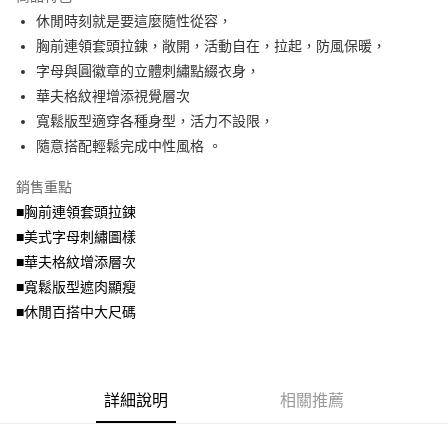
成交易。
ATM付款
AFTEE先享後付是「在收到商品之後才付款」的支付方式。 讓您購物簡單
休閒時刻就是要這麼隨性從容，
3.實際核准額度、可分期數及費用金額請依後續交易確認頁面所載為準。
便利好安心！
4.訂單成立30分鐘內，如未前往確認交易或遇審核未通過，訂單將自動取
胸前連領套頭拉鍊，敞開，活動自在，拉起，防風保暖，
１．簡單：不需註冊會員、不需綁卡、不需儲值。
運送方式
消。如遇「轉專審核」未通過狀況，表示未達大哥付你分期系統評分，恕無
２．便利：只要手機號碼，簡訊認證，即可結帳。
字母與圓徽章的立體刺繡點綴衣身，
法說明評估內容。
３．安心：先確認商品／服務後，再付款。
全家取貨付款
華夫格紋裡增添視覺層次
【繳款方式說明】
1.分期款項不併入電信帳單，「大哥付你分期」於每月結算日後寄送繳費提
每筆NT$70，滿NT$699(含以上)免運費
寬鬆版型適穿各種身型，活力不設限，
【「AFTEE先享後付」結帳流程】
醒簡訊。
１．於結帳方式選擇「AFTEE先享後付」後，將跳轉至「AFTEE先享後付」
隨意搭配輕鬆完成中性風格 。
2.透過簡訊連結打開帳單後，可選擇「超商條碼／台灣大直營門市／銀行轉
付款後全家取貨
結帳頁面，進行簡訊認證並確認金額後，即可完成結帳。
帳／街口支付／iPASS MONEY」等通路繳費。
２．訂單成立數日內，您將收到繳費通知簡訊。
每筆NT$70，滿NT$699(含以上)免運費
銷售重點
３．收到繳費通知簡訊後14天內，點擊此簡訊中的連結，可透過四大超商／
【注意事項】
■胸前連領套頭拉鍊
ATM／網路銀行／等多元方式進行付款，方視為交易完成。
7-11取貨付款
1.本服務係由「台灣大哥大股份有限公司」（以下簡稱本公司）所提供，讓
※ 請注意：結帳手續完成當下不需立刻繳費，但若您需要取消訂單，請聯絡
■美式字母刺繡圖樣
用戶於交易時，得透過本服務購買商品或服務，並由商店將買賣／分期付款
每筆NT$70，滿NT$799(含以上)免運費
購買商品的店家。未經商家同意取消之訂單仍視為有效，需透過AFTEE先享
買賣價金債權讓與本公司後，依約使用本公司帳單繳交帳款。
■華夫格紋增添層次
後付繳納相關費用。
2.基於同意付款使用「大哥付你分期」之契約關係目的，商店將以您的個人
付款後7-11取貨
※ 交易是否成功請以「AFTEE先享後付 」之結帳頁面顯示為準，若有關於
■寬鬆版型遮肉顯瘦
資料（包含姓名、電話或地址）提供予台灣大哥大進項蒐集、處理及利用，
是否繳費成功／繳費後需取消欲退款等相關疑問，請聯繫「AFTEE先享後付
■休閒百搭中大尺碼
每筆NT$70，滿NT$699(含以上)免運費
由本公司與您本人進行分期帳單所需資料之確認、核對及更正。
客戶支援中心」
https://netprotections.freshdesk.com/support/home
3.完整用戶服務條款，請詳閱以下連結：
https://oppay.tw/userRule
宅配
【注意事項】
１．透過由恩沛科技股份有限公司提供之「AFTEE先享後付」服務完成之交
每筆NT$100，滿NT$1,000(含以上)免運費
易，需依本服務之必要範圍內提供個人資料，並將交易相關給付款項請求債
詳細說明
相關推薦
權轉讓予恩沛科技股份有限公司。
２．關於個人資料處理事宜，請瀏覽以下網址：
https://aftee.tw/terms/#terms3