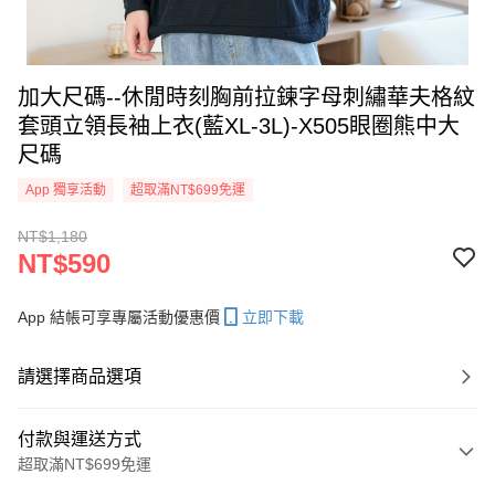
加大尺碼--休閒時刻胸前拉鍊字母刺繡華夫格紋
套頭立領長袖上衣(藍XL-3L)-X505眼圈熊中大
尺碼
App 獨享活動
超取滿NT$699免運
NT$1,180
NT$590
App 結帳可享專屬活動優惠價
立即下載
請選擇商品選項
付款與運送方式
超取滿NT$699免運