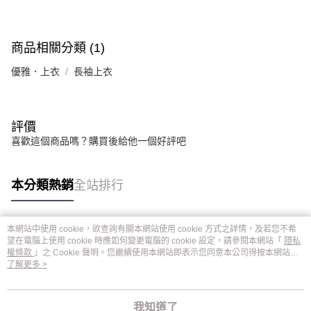
商品相關分類 (1)
優雅．上衣
長袖上衣
評價
喜歡這個商品嗎？購買後給他一個好評吧
本分類熱銷
全站排行
本網站中使用 cookie，欲查詢有關本網站使用 cookie 方式之詳情，及若您不希
熱門標籤
望在電腦上使用 cookie 時應如何變更電腦的 cookie 設定，請參閱本網站「
隱私
權條款
」之 Cookie 聲明。您繼續使用本網站即表示您同意本公司得按本網站使
用條款之 Cookie 聲明使用 cookie。
了解更多 >
我知道了