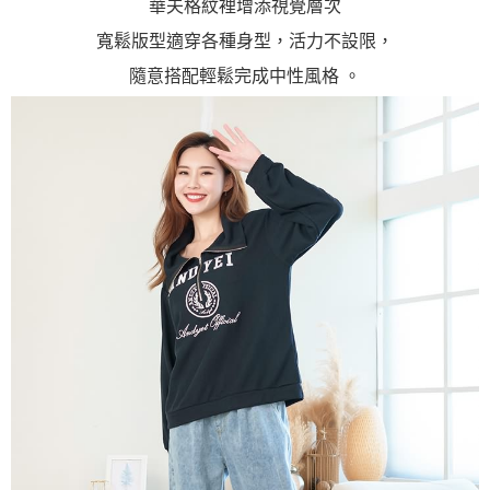
華夫格紋裡增添視覺層次
寬鬆版型適穿各種身型，活力不設限，
隨意搭配輕鬆完成中性風格 。