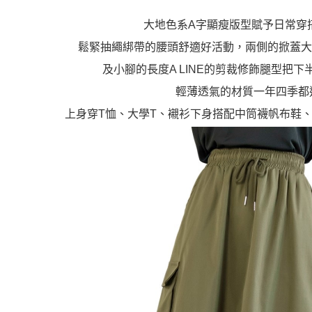
大地色系A字顯瘦版型賦予日常穿
鬆緊抽繩綁帶的腰頭舒適好活動，兩側的掀蓋大
及小腳的長度A LINE的剪裁修飾腿型把
輕薄透氣的材質一年四季都
上身穿T恤、大學T、襯衫下身搭配中筒襪帆布鞋、樂