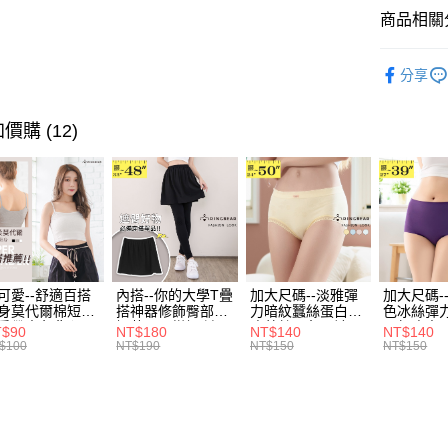
消。如遇
２．便利
商品相關分
運送方式
無法說明
３．安心
【繳款方
唯美．裙
全家取貨
1.分期款
【「AFT
分享
醒簡訊。
每筆NT$7
１．於結帳
風格系列 -
2.透過簡
付」結帳
帳／街口支
付款後全
２．訂單
價購 (12)
３．收到繳
每筆NT$7
【注意事
／ATM／
1.本服務
※ 請注意
7-11取貨
用戶於交
絡購買商品
款買賣價
先享後付
每筆NT$7
2.基於同
※ 交易是
資料（包
是否繳費成
付款後7-1
用，由本
付客戶支
每筆NT$7
3.完整用
可愛--舒適百搭
內搭--你的大學T疊
加大尺碼--淡雅彈
加大尺碼-
【注意事
身莫代爾棉短版
搭神器修飾臀部下
力暗紋蠶絲蛋白無
色冰絲彈
宅配
１．透過由
肩帶素色背心
擺萬用內搭裙/遮臀
痕蕾絲三角內褲
臀無痕中
T$90
NT$180
NT$140
NT$140
交易，需
每筆NT$1
.黑.灰L-2L)-
裙(黑2L-6L)-Q155
(白.粉.藍.黃XL-
褲(黑.紅.粉
$100
NT$190
NT$150
NT$150
求債權轉
582眼圈熊中大
眼圈熊中大尺碼
3L)-L28眼圈熊中
3L)-L1
２．關於
碼
大尺碼
大尺碼
https://aft
３．未成
「AFTE
任。