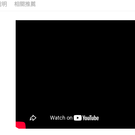
說明
相關推薦
４．使用「
即時審查
結果請求
５．嚴禁
形，恩沛
動。