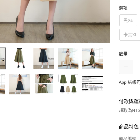
選項
黑XL
卡其XL
數量
App 結
付款與運
超取滿NT$
付款方式
商品特色
信用卡一
商品編號