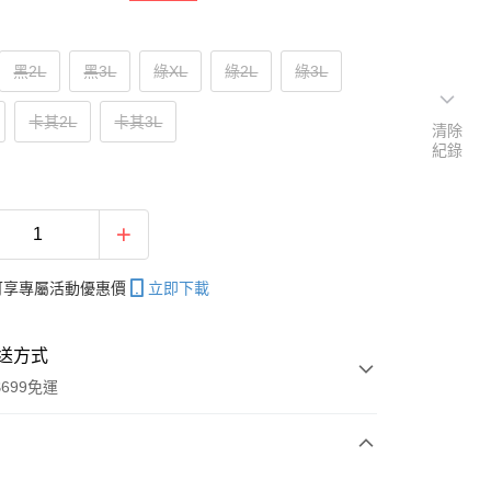
黑2L
黑3L
綠XL
綠2L
綠3L
卡其2L
卡其3L
清除
紀錄
帳可享專屬活動優惠價
立即下載
送方式
699免運
次付款