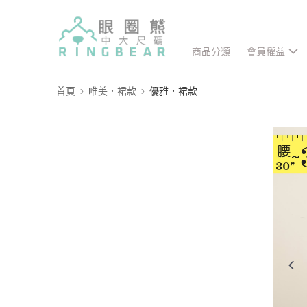
商品分類
會員權益
首頁
唯美．裙款
優雅．裙款