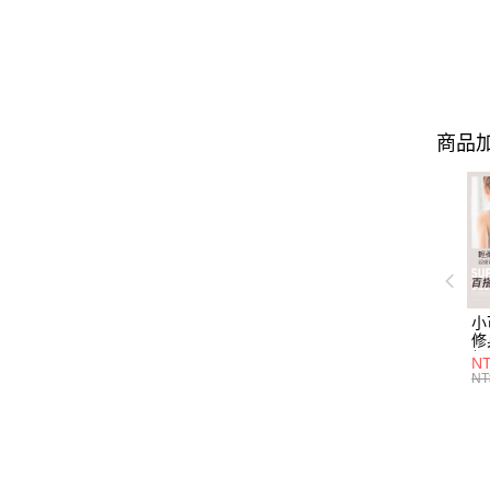
商品加
小
修
細
N
(白
NT
U
尺