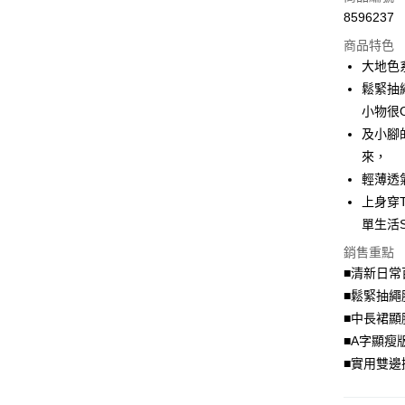
8596237
超商取貨
商品特色
LINE Pay
大地色
鬆緊抽
Apple Pay
小物很
街口支付
及小腳
來，
悠遊付
輕薄透
Google Pa
上身穿
單生活S
全盈+PAY
銷售重點
大哥付你
■清新日常
相關說明
■鬆緊抽繩
【大哥付
AFTEE先
1.本服務
■中長裙顯
2.付款方
相關說明
■A字顯瘦
流程，驗
【關於「A
■實用雙邊
ATM付款
完成交易
AFTEE
3.實際核
便利好安
4.訂單成
１．簡單