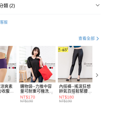
「轉專審核」未通過狀況，表示未達大哥付你分期系統評分，恕
：只要手機號碼，簡訊認證，即可結帳。
類 (2)
評估內容。
：先確認商品／服務後，再付款。
式說明】
款
優雅．裙款
付款
項不併入電信帳單，「大哥付你分期」於每月結算日後寄送繳費提
EE先享後付」結帳流程】
客服
0，滿NT$699(含以上)免運費
方式選擇「AFTEE先享後付」後，將跳轉至「AFTEE先享後
 質感 OL 日常穿搭
訊連結打開帳單後，可選擇「超商條碼／台灣大直營門市／銀行轉
頁面，進行簡訊認證並確認金額後，即可完成結帳。
付／iPASS MONEY」等通路繳費。
家取貨
成立數日內，您將收到繳費通知簡訊。
查看全部
費通知簡訊後14天內，點擊此簡訊中的連結，可透過四大超商
0，滿NT$699(含以上)免運費
項】
網路銀行／等多元方式進行付款，方視為交易完成。
係由「台灣大哥大股份有限公司」（以下簡稱本公司）所提供，讓
：結帳手續完成當下不需立刻繳費，但若您需要取消訂單，請聯
付款
易時，得透過本服務購買商品或服務，並由商店將買賣／分期付
的店家。未經商家同意取消之訂單仍視為有效，需透過AFTEE
金債權讓與本公司後，依約使用本公司帳單繳交帳款。
繳納相關費用。
0，滿NT$799(含以上)免運費
意付款使用「大哥付你分期」之契約關係目的，商店將以您的個人
否成功請以「AFTEE先享後付 」之結帳頁面顯示為準，若有關於
含姓名、電話或地址）提供予台灣大哥大進項蒐集、處理及利
功／繳費後需取消欲退款等相關疑問，請聯繫「AFTEE先享後
1取貨
公司與您本人進行分期帳單所需資料之確認、核對及更正。
援中心」
https://netprotections.freshdesk.com/support/home
0，滿NT$699(含以上)免運費
戶服務條款，請詳閱以下連結：
https://oppay.tw/userRule
-涼爽素
購物袋--力推中容
內搭褲--搖滾狂想
加大尺碼--顯瘦超
項】
力收腹提
量可耐重可機洗烘
帥氣百搭鬆緊腰頭
彈力貼身親膚美腿
恩沛科技股份有限公司提供之「AFTEE先享後付」服務完成之
腰三角內
乾環保帆布袋/側背
超彈絲滑薄款仿皮
收腹提臀無痕高腰
NT$170
NT$180
NT$90
依本服務之必要範圍內提供個人資料，並將交易相關給付款項請
00，滿NT$1,000(含以上)免運費
.紫L-
包(黑.紅.米F)-
褲(黑XL-6L)-R179
內搭連身褲襪(黑.
NT$190
NT$190
NT$100
讓予恩沛科技股份有限公司。
7眼圈熊中
B201眼圈熊中大尺
眼圈熊中大尺碼
膚F)-Z63眼圈熊
個人資料處理事宜，請瀏覽以下網址：
碼
大尺碼
ee.tw/terms/#terms3
年的使用者請事先徵得法定代理人或監護人之同意方可使用
E先享後付」，若未經同意申辦者引起之損失，本公司不負相關責