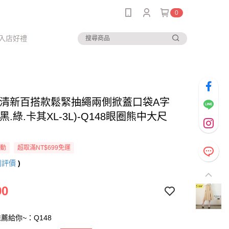
0
入店好禮
--清新百搭款鬆緊抽繩兩側掀蓋口袋A字
黑.綠.卡其XL-3L)-Q148眼圈熊中大尺
活動
超取滿NT$699免運
則評價
)
90
薦給你~：Q148