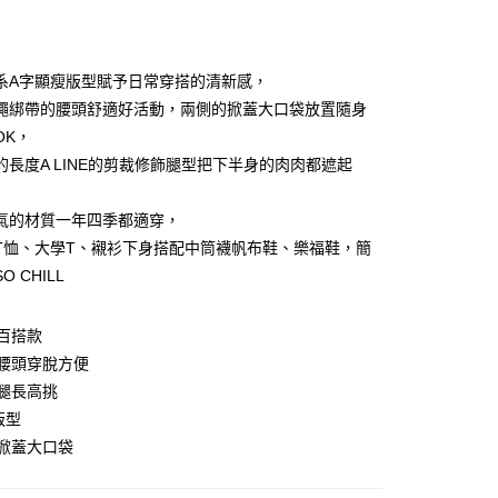
付款
系A字顯瘦版型賦予日常穿搭的清新感，
繩綁帶的腰頭舒適好活動，兩側的掀蓋大口袋放置隨身
OK，
的長度A LINE的剪裁修飾腿型把下半身的肉肉都遮起
氣的材質一年四季都適穿，
y
T恤、大學T、襯衫下身搭配中筒襪帆布鞋、樂福鞋，簡
O CHILL
分期
百搭款
腰頭穿脫方便
你分期使用說明】
享後付
由台灣大哥大提供，台灣大哥大用戶可立即使用無須另外申請。
腿長高挑
式選擇「大哥付你分期」，訂單成立後會自動跳轉到大哥付的交易
版型
證手機門號後，選擇欲分期的期數、繳款截止日，確認付款後即
FTEE先享後付」】
掀蓋大口袋
。
先享後付是「在收到商品之後才付款」的支付方式。 讓您購物簡單
准額度、可分期數及費用金額請依後續交易確認頁面所載為準。
心！
立30分鐘內，如未前往確認交易或遇審核未通過，訂單將自動取
：不需註冊會員、不需綁卡、不需儲值。