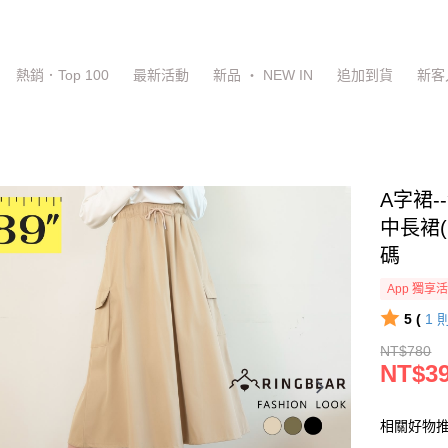
熱銷．Top 100
最新活動
新品 ‧ NEW IN
追加到貨
新客
A字裙
中長裙(
碼
App 獨享
5 (
1
NT$780
NT$3
相關好物推