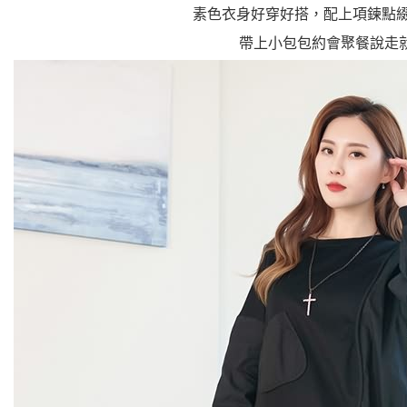
素色衣身好穿好搭，配上項鍊點
帶上小包包約會聚餐說走