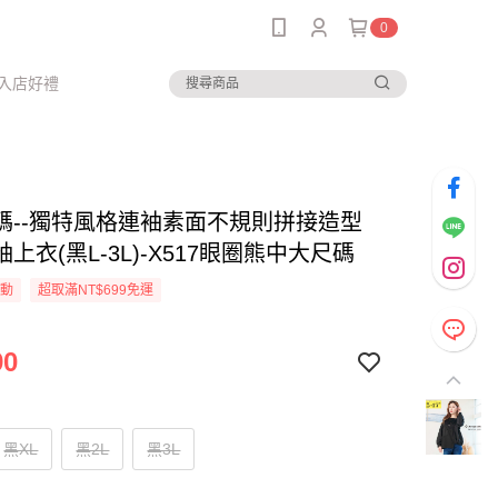
0
入店好禮
碼--獨特風格連袖素面不規則拼接造型
上衣(黑L-3L)-X517眼圈熊中大尺碼
活動
超取滿NT$699免運
90
黑XL
黑2L
黑3L