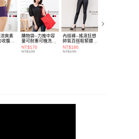
網路銀行／等多元方式進行付款，方視為交易完成。
係由「台灣大哥大股份有限公司」（以下簡稱本公司）所提供，讓
：結帳手續完成當下不需立刻繳費，但若您需要取消訂單，請聯
付款
易時，得透過本服務購買商品或服務，並由商店將買賣／分期付
的店家。未經商家同意取消之訂單仍視為有效，需透過AFTEE
金債權讓與本公司後，依約使用本公司帳單繳交帳款。
繳納相關費用。
0，滿NT$799(含以上)免運費
意付款使用「大哥付你分期」之契約關係目的，商店將以您的個人
否成功請以「AFTEE先享後付 」之結帳頁面顯示為準，若有關於
含姓名、電話或地址）提供予台灣大哥大進項蒐集、處理及利
功／繳費後需取消欲退款等相關疑問，請聯繫「AFTEE先享後
1取貨
公司與您本人進行分期帳單所需資料之確認、核對及更正。
援中心」
https://netprotections.freshdesk.com/support/home
-涼爽素
購物袋--力推中容
內搭褲--搖滾狂想
加大尺碼--顯瘦超
0，滿NT$699(含以上)免運費
戶服務條款，請詳閱以下連結：
https://oppay.tw/userRule
力收腹提
量可耐重可機洗烘
帥氣百搭鬆緊腰頭
彈力貼身親膚美腿
腰三角內
乾環保帆布袋/側背
超彈絲滑薄款仿皮
收腹提臀無痕高腰
項】
NT$170
NT$180
NT$90
.紫L-
包(黑.紅.米F)-
褲(黑XL-6L)-R179
內搭連身褲襪(黑.
恩沛科技股份有限公司提供之「AFTEE先享後付」服務完成之
NT$190
NT$190
NT$100
7眼圈熊中
B201眼圈熊中大尺
眼圈熊中大尺碼
膚F)-Z63眼圈熊
依本服務之必要範圍內提供個人資料，並將交易相關給付款項請
00，滿NT$1,000(含以上)免運費
碼
大尺碼
讓予恩沛科技股份有限公司。
個人資料處理事宜，請瀏覽以下網址：
ee.tw/terms/#terms3
年的使用者請事先徵得法定代理人或監護人之同意方可使用
E先享後付」，若未經同意申辦者引起之損失，本公司不負相關責
AFTEE先享後付」時，將依據個別帳號之用戶狀況，依本公司
核予不同之上限額度；若仍有額度不足之情形，本公司將視審查
用戶進行身份認證。
一人註冊多個帳號或使用他人資訊註冊。若發現惡意使用之情
科技股份有限公司將有權停止該用戶之使用額度並採取法律行