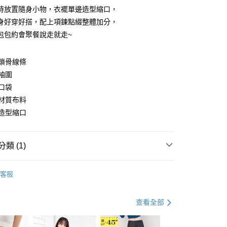
時放置隨身小物，衣襬單邊造型縮口，
身好穿好搭，配上項鍊點綴整體加分，
y
包包約會聚餐說走就走~
鎖骨線條
分期
袖圍
口袋
你分期使用說明】
享後付
由台灣大哥大提供，台灣大哥大用戶可立即使用無須另外申請。
材質布料
式選擇「大哥付你分期」，訂單成立後會自動跳轉到大哥付的交易
造型縮口
證手機門號後，選擇欲分期的期數、繳款截止日，確認付款後即
FTEE先享後付」】
。
先享後付是「在收到商品之後才付款」的支付方式。 讓您購物簡單
准額度、可分期數及費用金額請依後續交易確認頁面所載為準。
心！
立30分鐘內，如未前往確認交易或遇審核未通過，訂單將自動取
類 (1)
：不需註冊會員、不需綁卡、不需儲值。
「轉專審核」未通過狀況，表示未達大哥付你分期系統評分，恕
：只要手機號碼，簡訊認證，即可結帳。
評估內容。
衣
：先確認商品／服務後，再付款。
長袖上衣
式說明】
客服
付款
項不併入電信帳單，「大哥付你分期」於每月結算日後寄送繳費提
EE先享後付」結帳流程】
0，滿NT$699(含以上)免運費
方式選擇「AFTEE先享後付」後，將跳轉至「AFTEE先享後
訊連結打開帳單後，可選擇「超商條碼／台灣大直營門市／銀行轉
頁面，進行簡訊認證並確認金額後，即可完成結帳。
查看全部
付／iPASS MONEY」等通路繳費。
家取貨
成立數日內，您將收到繳費通知簡訊。
費通知簡訊後14天內，點擊此簡訊中的連結，可透過四大超商
0，滿NT$699(含以上)免運費
項】