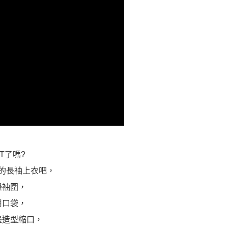
T了嗎?
的長袖上衣吧，
邊袖圍，
用口袋，
邊造型縮口，