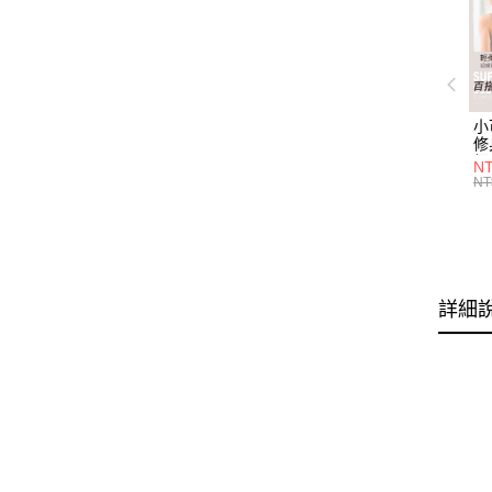
小
修
細
N
(白
NT
U
尺
詳細