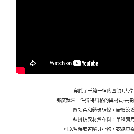
穿膩了千篇一律的圓領T大學
那麼就來一件獨特風格的異材質拼接
圓領柔和鎖骨線條，羅紋滾
斜拼接異材質布料，單邊實
可以暫時放置隨身小物，衣襬單