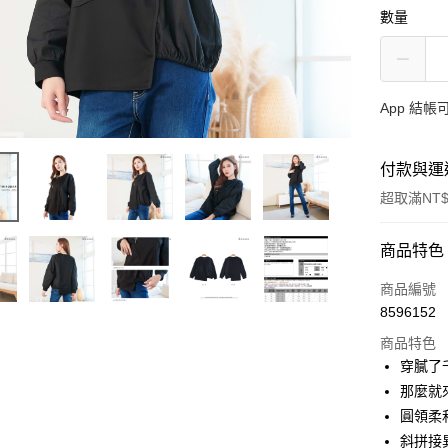
數量
App 結
付款與運
超取滿NT$
付款方式
商品特色
信用卡一
商品編號
8596152
超商取貨
商品特色
LINE Pay
穿膩了
那麼就
Apple Pay
圓領柔
街口支付
斜拼接