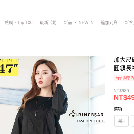
熱銷．Top 100
最新活動
新品 ‧ NEW IN
追加到貨
新客
加大尺
圓領長袖
App 獨享
NT$980
NT$4
選項
黑L