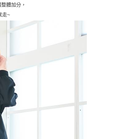
綴整體加分，
就走~