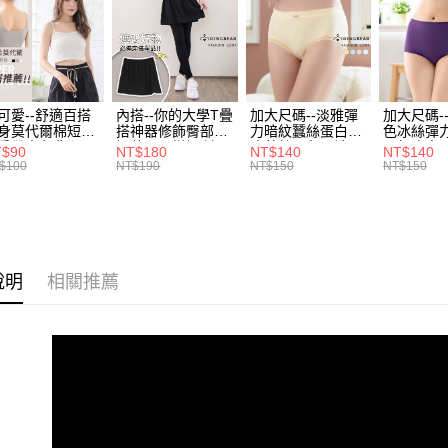
／ATM／
1.本服務
※ 請注意
7-11取貨
用戶於交
絡購買商品
款買賣價
先享後付
每筆NT$7
2.基於同
※ 交易是
資料（包
是否繳費成
付款後7-1
用，由本
付客戶支
可愛--舒適百搭
內搭--你的大學T疊
加大尺碼--淡雅彈
加大尺碼-
每筆NT$7
3.完整用
身莫代爾棉短版
搭神器修飾臀部下
力暗紋蠶絲蛋白無
色冰絲彈
肩帶素色背心
擺萬用內搭裙/遮臀
痕蕾絲三角內褲
臀無痕中
【注意事
T$90
NT$180
NT$140
NT$140
宅配
.黑.灰L-2L)-
裙(黑2L-6L)-Q155
(白.粉.藍.黃XL-
褲(黑.紅.粉
１．透過由
$100
NT$190
NT$150
NT$150
582眼圈熊中大
眼圈熊中大尺碼
3L)-L28眼圈熊中
3L)-L1
交易，需
每筆NT$1
碼
大尺碼
大尺碼
求債權轉
２．關於
https://aft
３．未成
「AFTE
說明
相關推薦
任。
４．使用「
即時審查
結果請求
５．嚴禁
形，恩沛
動。