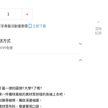
帳可享專屬活動優惠價
立即下載
清除
紀錄
送方式
699免運
次付款
付款
千篇一律的圓領T大學T了嗎?
來一件獨特風格的異材質拼接的長袖上衣吧，
和鎖骨線條，羅紋滾邊袖圍，
異材質布料，單邊實用口袋，