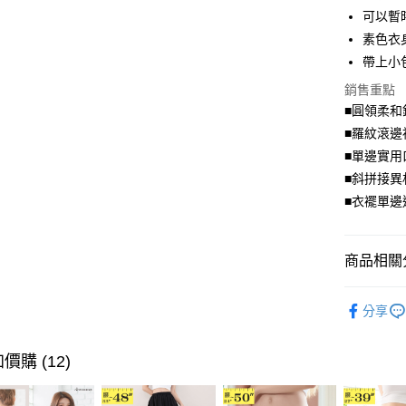
可以暫
悠遊付
素色衣
Google Pa
帶上小
全盈+PAY
銷售重點
■圓領柔和
大哥付你
■羅紋滾邊
相關說明
■單邊實用
【大哥付
AFTEE先
1.本服務
■斜拼接異
2.付款方
相關說明
■衣襬單邊
流程，驗
【關於「A
ATM付款
完成交易
AFTEE
3.實際核
便利好安
4.訂單成
商品相關分
１．簡單
消。如遇
２．便利
運送方式
無法說明
優雅．上
３．安心
【繳款方
分享
全家取貨
1.分期款
【「AFT
醒簡訊。
每筆NT$7
１．於結帳
2.透過簡
價購 (12)
付」結帳
帳／街口支
付款後全
２．訂單
３．收到繳
每筆NT$7
【注意事