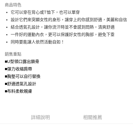
流程，驗證手機門號後，選擇欲分期的期數、繳款截止日，確認付款後即完
商品特色
【關於「AFTEE先享後付」】
成交易。
ATM付款
AFTEE先享後付是「在收到商品之後才付款」的支付方式。 讓您購物簡單
它可以穿在背心或T恤下，也可以單穿
3.實際核准額度、可分期數及費用金額請依後續交易確認頁面所載為準。
便利好安心！
4.訂單成立30分鐘內，如未前往確認交易或遇審核未通過，訂單將自動取
設計它們來突顯女性的身形，讓穿上的你感到舒適，美麗和自信
１．簡單：不需註冊會員、不需綁卡、不需儲值。
運送方式
消。如遇「轉專審核」未通過狀況，表示未達大哥付你分期系統評分，恕無
２．便利：只要手機號碼，簡訊認證，即可結帳。
結合透氣孔設計，讓你流汗時並不會感到悶熱，清爽舒適
法說明評估內容。
３．安心：先確認商品／服務後，再付款。
全家取貨付款
一件好的運動內衣，更可以保護好女性的胸部，避免下垂
【繳款方式說明】
1.分期款項不併入電信帳單，「大哥付你分期」於每月結算日後寄送繳費提
每筆NT$70，滿NT$699(含以上)免運費
同時要能讓人依然活動自如！
【「AFTEE先享後付」結帳流程】
醒簡訊。
１．於結帳方式選擇「AFTEE先享後付」後，將跳轉至「AFTEE先享後付」
2.透過簡訊連結打開帳單後，可選擇「超商條碼／台灣大直營門市／銀行轉
付款後全家取貨
結帳頁面，進行簡訊認證並確認金額後，即可完成結帳。
銷售重點
帳／街口支付／iPASS MONEY」等通路繳費。
２．訂單成立數日內，您將收到繳費通知簡訊。
每筆NT$70，滿NT$699(含以上)免運費
■U型領口露出鎖骨
３．收到繳費通知簡訊後14天內，點擊此簡訊中的連結，可透過四大超商／
【注意事項】
■彈力收縮肩帶
ATM／網路銀行／等多元方式進行付款，方視為交易完成。
7-11取貨付款
1.本服務係由「台灣大哥大股份有限公司」（以下簡稱本公司）所提供，讓
※ 請注意：結帳手續完成當下不需立刻繳費，但若您需要取消訂單，請聯絡
■胸墊可以自行替換
用戶於交易時，得透過本服務購買商品或服務，並由商店將買賣／分期付款
每筆NT$70，滿NT$799(含以上)免運費
購買商品的店家。未經商家同意取消之訂單仍視為有效，需透過AFTEE先享
買賣價金債權讓與本公司後，依約使用本公司帳單繳交帳款。
■舒適透氣孔設計
後付繳納相關費用。
2.基於同意付款使用「大哥付你分期」之契約關係目的，商店將以您的個人
付款後7-11取貨
※ 交易是否成功請以「AFTEE先享後付 」之結帳頁面顯示為準，若有關於
■布料柔軟親膚
資料（包含姓名、電話或地址）提供予台灣大哥大進項蒐集、處理及利用，
是否繳費成功／繳費後需取消欲退款等相關疑問，請聯繫「AFTEE先享後付
每筆NT$70，滿NT$699(含以上)免運費
由本公司與您本人進行分期帳單所需資料之確認、核對及更正。
客戶支援中心」
https://netprotections.freshdesk.com/support/home
3.完整用戶服務條款，請詳閱以下連結：
https://oppay.tw/userRule
宅配
【注意事項】
詳細說明
相關推薦
１．透過由恩沛科技股份有限公司提供之「AFTEE先享後付」服務完成之交
每筆NT$100，滿NT$1,000(含以上)免運費
易，需依本服務之必要範圍內提供個人資料，並將交易相關給付款項請求債
權轉讓予恩沛科技股份有限公司。