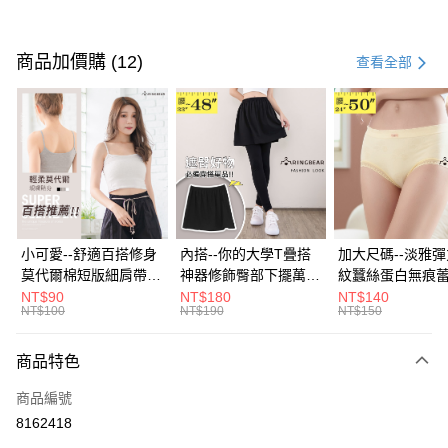
付款方式
信用卡一次付款
商品加價購 (12)
查看全部
超商取貨付款
LINE Pay
Apple Pay
街口支付
悠遊付
小可愛--舒適百搭修身
內搭--你的大學T疊搭
加大尺碼--淡雅
莫代爾棉短版細肩帶素
神器修飾臀部下擺萬用
紋蠶絲蛋白無痕
Google Pay
色背心(白.黑.灰L-2L)-
內搭裙/遮臀裙(黑2L-
角內褲(白.粉.藍.黃
NT$90
NT$180
NT$140
NT$100
NT$190
NT$150
U582眼圈熊中大尺碼
6L)-Q155眼圈熊中大
3L)-L28眼圈熊
全盈+PAY
尺碼
碼
大哥付你分期
商品特色
相關說明
商品編號
【大哥付你分期使用說明】
AFTEE先享後付
1.本服務由台灣大哥大提供，台灣大哥大用戶可立即使用無須另外申請。
8162418
2.付款方式選擇「大哥付你分期」，訂單成立後會自動跳轉到大哥付的交易
相關說明