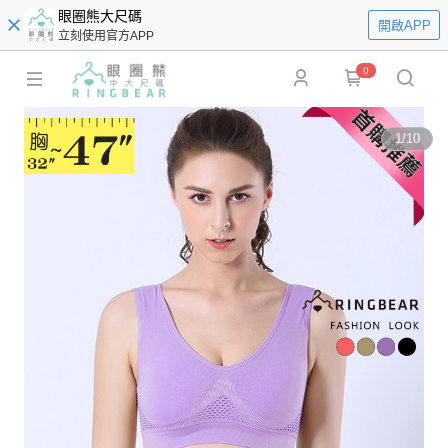
眼圈熊大尺碼
開啟APP
立刻使用官方APP
0
1
/
10