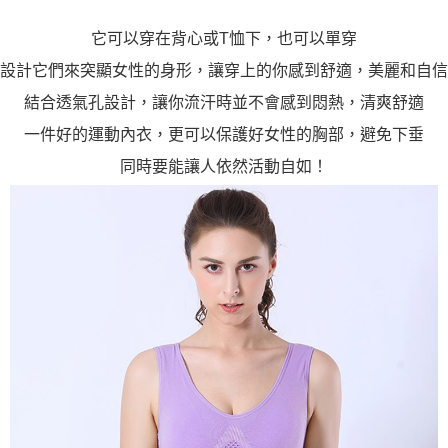
２．關於個人資料處理事宜，請瀏覽以下網址：
https://aftee.tw/terms/#terms3
３．未成年的使用者請事先徵得法定代理人或監護人之同意方可使用
它可以穿在背心或T恤下，也可以單穿
「AFTEE先享後付」，若未經同意申辦者引起之損失，本公司不負相關責
設計它們來突顯女性的身形，讓穿上的你感到舒適，美麗和自信
任。
４．使用「AFTEE先享後付」時，將依據個別帳號之用戶狀況，依本公司即
結合透氣孔設計，讓你流汗時並不會感到悶熱，清爽舒適
時審查核予不同之上限額度；若仍有額度不足之情形，本公司將視審查結果
請求用戶進行身份認證。
一件好的運動內衣，更可以保護好女性的胸部，避免下垂
５．嚴禁一人註冊多個帳號或使用他人資訊註冊。若發現惡意使用之情形，
恩沛科技股份有限公司將有權停止該用戶之使用額度並採取法律行動。
同時要能讓人依然活動自如！