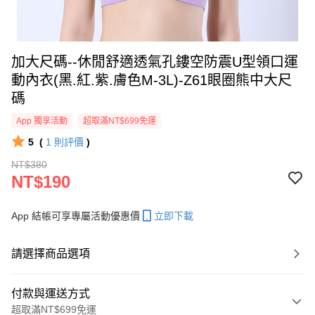
加大尺碼--休閒舒適透氣孔鏤空防震U型領口運
動內衣(黑.紅.紫.膚色M-3L)-Z61眼圈熊中大尺
碼
App 獨享活動
超取滿NT$699免運
5
(
1
則評價
)
NT$380
NT$190
App 結帳可享專屬活動優惠價
立即下載
請選擇商品選項
付款與運送方式
超取滿NT$699免運