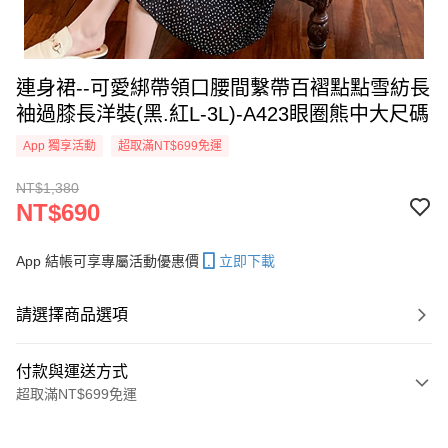
連身裙--可愛綁帶領口腰間繫帶百褶點點雪紡長
袖過膝長洋裝(黑.紅L-3L)-A423眼圈熊中大尺碼
App 獨享活動
超取滿NT$699免運
NT$1,380
NT$690
App 結帳可享專屬活動優惠價
立即下載
請選擇商品選項
付款與運送方式
超取滿NT$699免運
付款方式