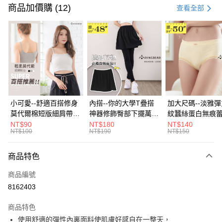
信用卡一次付款
商品加價購 (12)
查看全部
超商取貨付款
LINE Pay
Apple Pay
街口支付
悠遊付
小可愛--舒適百搭修身
內搭--你的大學T疊搭
加大尺碼--淡雅
莫代爾棉短版細肩帶素
神器修飾臀部下擺萬用
紋蠶絲蛋白無痕
Google Pay
色背心(白.黑.灰L-2L)-
內搭裙/遮臀裙(黑2L-
角內褲(白.粉.藍.黃
NT$90
NT$180
NT$140
NT$100
NT$190
NT$150
U582眼圈熊中大尺碼
6L)-Q155眼圈熊中大
3L)-L28眼圈熊
全盈+PAY
尺碼
碼
大哥付你分期
商品特色
相關說明
商品編號
【大哥付你分期使用說明】
AFTEE先享後付
1.本服務由台灣大哥大提供，台灣大哥大用戶可立即使用無須另外申請。
8162403
2.付款方式選擇「大哥付你分期」，訂單成立後會自動跳轉到大哥付的交易
相關說明
流程，驗證手機門號後，選擇欲分期的期數、繳款截止日，確認付款後即完
商品特色
【關於「AFTEE先享後付」】
成交易。
ATM付款
AFTEE先享後付是「在收到商品之後才付款」的支付方式。 讓您購物簡單
使用舒適的彈性內裏面料使肌膚好感自在一整天，
3.實際核准額度、可分期數及費用金額請依後續交易確認頁面所載為準。