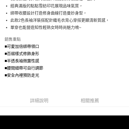
便利好安心！
4.訂單成立30分鐘內，如未前往確認交易或遇審核未通過，訂單將自動取
經典滿版的點點雪紡印花展現品味氣質，
１．簡單：不需註冊會員、不需綁卡、不需儲值。
運送方式
消。如遇「轉專審核」未通過狀況，表示未達大哥付你分期系統評分，恕無
２．便利：只要手機號碼，簡訊認證，即可結帳。
綁帶收腰設計打造修身曲線打造曼妙身型，
法說明評估內容。
３．安心：先確認商品／服務後，再付款。
全家取貨付款
此款2色長袖洋裝搭配針織毛衣背心穿搭更顯清新質感，
【繳款方式說明】
1.分期款項不併入電信帳單，「大哥付你分期」於每月結算日後寄送繳費提
每筆NT$70，滿NT$699(含以上)免運費
單穿也能營造知性輕熟女時時尚魅力唷~
【「AFTEE先享後付」結帳流程】
醒簡訊。
１．於結帳方式選擇「AFTEE先享後付」後，將跳轉至「AFTEE先享後付」
2.透過簡訊連結打開帳單後，可選擇「超商條碼／台灣大直營門市／銀行轉
付款後全家取貨
結帳頁面，進行簡訊認證並確認金額後，即可完成結帳。
銷售重點
帳／街口支付／iPASS MONEY」等通路繳費。
２．訂單成立數日內，您將收到繳費通知簡訊。
每筆NT$70，滿NT$699(含以上)免運費
■可愛加倍綁帶領口
３．收到繳費通知簡訊後14天內，點擊此簡訊中的連結，可透過四大超商／
【注意事項】
■百褶樣式修飾身形
ATM／網路銀行／等多元方式進行付款，方視為交易完成。
7-11取貨付款
1.本服務係由「台灣大哥大股份有限公司」（以下簡稱本公司）所提供，讓
※ 請注意：結帳手續完成當下不需立刻繳費，但若您需要取消訂單，請聯絡
■半透長袖微露性感
用戶於交易時，得透過本服務購買商品或服務，並由商店將買賣／分期付款
每筆NT$70，滿NT$799(含以上)免運費
購買商品的店家。未經商家同意取消之訂單仍視為有效，需透過AFTEE先享
買賣價金債權讓與本公司後，依約使用本公司帳單繳交帳款。
■腰間細帶可自行調節
後付繳納相關費用。
2.基於同意付款使用「大哥付你分期」之契約關係目的，商店將以您的個人
付款後7-11取貨
※ 交易是否成功請以「AFTEE先享後付 」之結帳頁面顯示為準，若有關於
■安全內裡預防走光
資料（包含姓名、電話或地址）提供予台灣大哥大進項蒐集、處理及利用，
是否繳費成功／繳費後需取消欲退款等相關疑問，請聯繫「AFTEE先享後付
每筆NT$70，滿NT$699(含以上)免運費
由本公司與您本人進行分期帳單所需資料之確認、核對及更正。
客戶支援中心」
https://netprotections.freshdesk.com/support/home
3.完整用戶服務條款，請詳閱以下連結：
https://oppay.tw/userRule
宅配
【注意事項】
詳細說明
相關推薦
１．透過由恩沛科技股份有限公司提供之「AFTEE先享後付」服務完成之交
每筆NT$100，滿NT$1,000(含以上)免運費
易，需依本服務之必要範圍內提供個人資料，並將交易相關給付款項請求債
權轉讓予恩沛科技股份有限公司。
２．關於個人資料處理事宜，請瀏覽以下網址：
https://aftee.tw/terms/#terms3
３．未成年的使用者請事先徵得法定代理人或監護人之同意方可使用