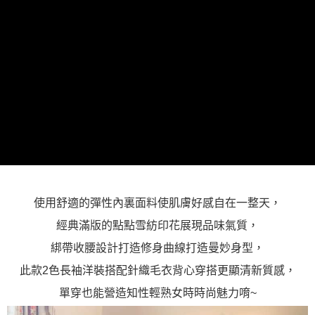
「AFTEE先享後付」，若未經同意申辦者引起之損失，本公司不負相關責
任。
４．使用「AFTEE先享後付」時，將依據個別帳號之用戶狀況，依本公司即
時審查核予不同之上限額度；若仍有額度不足之情形，本公司將視審查結果
請求用戶進行身份認證。
５．嚴禁一人註冊多個帳號或使用他人資訊註冊。若發現惡意使用之情形，
恩沛科技股份有限公司將有權停止該用戶之使用額度並採取法律行動。
使用舒適的彈性內裏面料使肌膚好感自在一整天，
經典滿版的點點雪紡印花展現品味氣質，
綁帶收腰設計打造修身曲線打造曼妙身型，
此款2色長袖洋裝搭配針織毛衣背心穿搭更顯清新質感，
單穿也能營造知性輕熟女時時尚魅力唷~