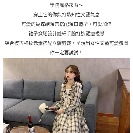
「AFTEE先享後付」，若未經同意申辦者引起之損失，本公司不負相關責
學院風格來囉～
任。
４．使用「AFTEE先享後付」時，將依據個別帳號之用戶狀況，依本公司即
穿上它的你能打造知性文藝氣息
時審查核予不同之上限額度；若仍有額度不足之情形，本公司將視審查結果
可愛的蝴蝶結領帶搭配領口造型，可愛加倍
請求用戶進行身份認證。
５．嚴禁一人註冊多個帳號或使用他人資訊註冊。若發現惡意使用之情形，
袖子寬鬆設計纖細手腕打造顯瘦視覺
恩沛科技股份有限公司將有權停止該用戶之使用額度並採取法律行動。
結合復古格紋元素搭配立體剪裁，呈現出女性文藝可愛氛圍
你一定要試試！