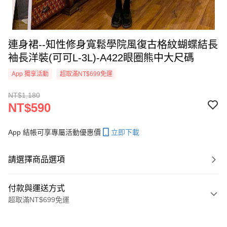
連身裙--知性修身寬鬆學院風復古格紋蝴蝶結長
袖長洋裝(可可L-3L)-A422眼圈熊中大尺碼
App 獨享活動
超取滿NT$699免運
NT$1,180
NT$590
App 結帳可享專屬活動優惠價
立即下載
請選擇商品選項
付款與運送方式
超取滿NT$699免運
付款方式