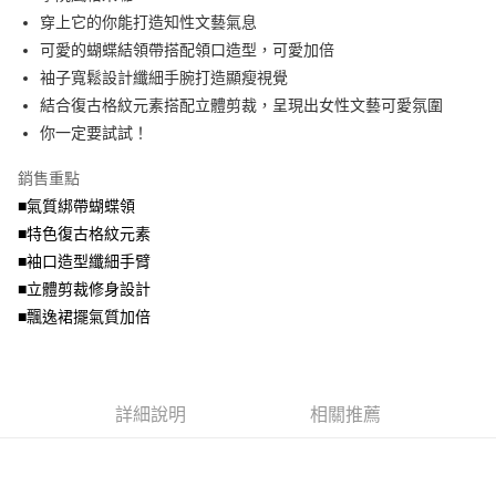
便利好安心！
4.訂單成立30分鐘內，如未前往確認交易或遇審核未通過，訂單將自動取
穿上它的你能打造知性文藝氣息
１．簡單：不需註冊會員、不需綁卡、不需儲值。
運送方式
消。如遇「轉專審核」未通過狀況，表示未達大哥付你分期系統評分，恕無
２．便利：只要手機號碼，簡訊認證，即可結帳。
可愛的蝴蝶結領帶搭配領口造型，可愛加倍
法說明評估內容。
３．安心：先確認商品／服務後，再付款。
全家取貨付款
袖子寬鬆設計纖細手腕打造顯瘦視覺
【繳款方式說明】
1.分期款項不併入電信帳單，「大哥付你分期」於每月結算日後寄送繳費提
每筆NT$70，滿NT$699(含以上)免運費
結合復古格紋元素搭配立體剪裁，呈現出女性文藝可愛氛圍
【「AFTEE先享後付」結帳流程】
醒簡訊。
１．於結帳方式選擇「AFTEE先享後付」後，將跳轉至「AFTEE先享後付」
你一定要試試！
2.透過簡訊連結打開帳單後，可選擇「超商條碼／台灣大直營門市／銀行轉
付款後全家取貨
結帳頁面，進行簡訊認證並確認金額後，即可完成結帳。
帳／街口支付／iPASS MONEY」等通路繳費。
２．訂單成立數日內，您將收到繳費通知簡訊。
每筆NT$70，滿NT$699(含以上)免運費
銷售重點
３．收到繳費通知簡訊後14天內，點擊此簡訊中的連結，可透過四大超商／
【注意事項】
■氣質綁帶蝴蝶領
ATM／網路銀行／等多元方式進行付款，方視為交易完成。
7-11取貨付款
1.本服務係由「台灣大哥大股份有限公司」（以下簡稱本公司）所提供，讓
※ 請注意：結帳手續完成當下不需立刻繳費，但若您需要取消訂單，請聯絡
■特色復古格紋元素
用戶於交易時，得透過本服務購買商品或服務，並由商店將買賣／分期付款
每筆NT$70，滿NT$799(含以上)免運費
購買商品的店家。未經商家同意取消之訂單仍視為有效，需透過AFTEE先享
買賣價金債權讓與本公司後，依約使用本公司帳單繳交帳款。
■袖口造型纖細手臂
後付繳納相關費用。
2.基於同意付款使用「大哥付你分期」之契約關係目的，商店將以您的個人
付款後7-11取貨
※ 交易是否成功請以「AFTEE先享後付 」之結帳頁面顯示為準，若有關於
■立體剪裁修身設計
資料（包含姓名、電話或地址）提供予台灣大哥大進項蒐集、處理及利用，
是否繳費成功／繳費後需取消欲退款等相關疑問，請聯繫「AFTEE先享後付
■飄逸裙擺氣質加倍
每筆NT$70，滿NT$699(含以上)免運費
由本公司與您本人進行分期帳單所需資料之確認、核對及更正。
客戶支援中心」
https://netprotections.freshdesk.com/support/home
3.完整用戶服務條款，請詳閱以下連結：
https://oppay.tw/userRule
宅配
【注意事項】
１．透過由恩沛科技股份有限公司提供之「AFTEE先享後付」服務完成之交
每筆NT$100，滿NT$1,000(含以上)免運費
易，需依本服務之必要範圍內提供個人資料，並將交易相關給付款項請求債
詳細說明
相關推薦
權轉讓予恩沛科技股份有限公司。
２．關於個人資料處理事宜，請瀏覽以下網址：
https://aftee.tw/terms/#terms3
３．未成年的使用者請事先徵得法定代理人或監護人之同意方可使用