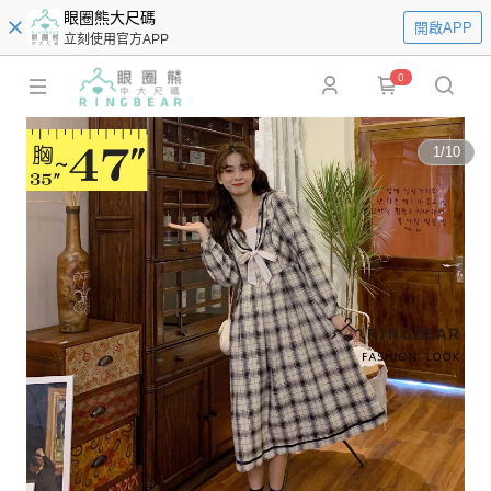
眼圈熊大尺碼
開啟APP
立刻使用官方APP
0
1
/
10