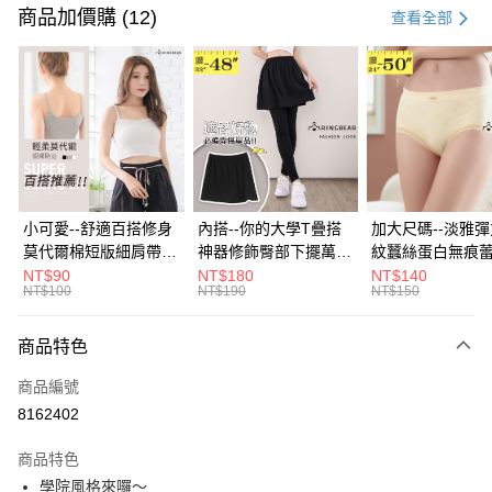
信用卡一次付款
商品加價購 (12)
查看全部
超商取貨付款
LINE Pay
Apple Pay
街口支付
悠遊付
小可愛--舒適百搭修身
內搭--你的大學T疊搭
加大尺碼--淡雅
莫代爾棉短版細肩帶素
神器修飾臀部下擺萬用
紋蠶絲蛋白無痕
Google Pay
色背心(白.黑.灰L-2L)-
內搭裙/遮臀裙(黑2L-
角內褲(白.粉.藍.黃
NT$90
NT$180
NT$140
NT$100
NT$190
NT$150
U582眼圈熊中大尺碼
6L)-Q155眼圈熊中大
3L)-L28眼圈熊
全盈+PAY
尺碼
碼
大哥付你分期
商品特色
相關說明
商品編號
【大哥付你分期使用說明】
AFTEE先享後付
1.本服務由台灣大哥大提供，台灣大哥大用戶可立即使用無須另外申請。
8162402
2.付款方式選擇「大哥付你分期」，訂單成立後會自動跳轉到大哥付的交易
相關說明
流程，驗證手機門號後，選擇欲分期的期數、繳款截止日，確認付款後即完
商品特色
【關於「AFTEE先享後付」】
成交易。
ATM付款
AFTEE先享後付是「在收到商品之後才付款」的支付方式。 讓您購物簡單
學院風格來囉～
3.實際核准額度、可分期數及費用金額請依後續交易確認頁面所載為準。