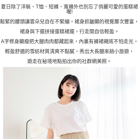
夏日除了洋裝、T恤、短褲、寬褲外也別忘了俏麗可愛的蛋糕裙
喔!
鬆緊的腰頭讓雲朵兒自在不緊繃，裙身抓皺顯的視覺層次豐富，
裙身與下擺拼接蛋糕裙擺，行走間自信輕盈。
A字修身顯瘦把大腿肉肉都藏起來，內裏有褲裙襯底不怕走光，
輕盈舒適的雪紡材質清爽不黏膩，秀出大長腿來趟小旅遊，
遊走在秘境地點拍出你的社群網美照。