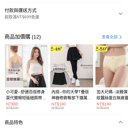
付款與運送方式
超取滿NT$699免運
付款方式
信用卡一次付款
商品加價購 (12)
查看全部
超商取貨付款
LINE Pay
Apple Pay
街口支付
悠遊付
小可愛--舒適百搭修身
內搭--你的大學T疊搭
加大尺碼--淡雅
莫代爾棉短版細肩帶素
神器修飾臀部下擺萬用
紋蠶絲蛋白無痕
Google Pay
色背心(白.黑.灰L-2L)-
內搭裙/遮臀裙(黑2L-
角內褲(白.粉.藍.黃
NT$90
NT$180
NT$140
NT$100
NT$190
NT$150
U582眼圈熊中大尺碼
6L)-Q155眼圈熊中大
3L)-L28眼圈熊
全盈+PAY
尺碼
碼
大哥付你分期
商品特色
相關說明