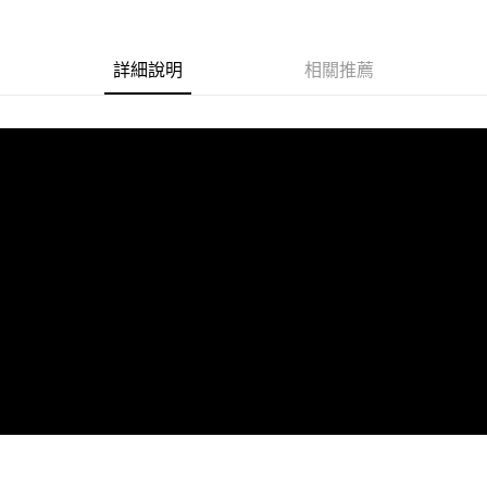
１．透過由恩沛科技股份有限公司提供之「AFTEE先享後付」服務完成之交
每筆NT$100，滿NT$1,000(含以上)免運費
易，需依本服務之必要範圍內提供個人資料，並將交易相關給付款項請求債
權轉讓予恩沛科技股份有限公司。
詳細說明
相關推薦
２．關於個人資料處理事宜，請瀏覽以下網址：
https://aftee.tw/terms/#terms3
３．未成年的使用者請事先徵得法定代理人或監護人之同意方可使用
「AFTEE先享後付」，若未經同意申辦者引起之損失，本公司不負相關責
任。
４．使用「AFTEE先享後付」時，將依據個別帳號之用戶狀況，依本公司即
時審查核予不同之上限額度；若仍有額度不足之情形，本公司將視審查結果
請求用戶進行身份認證。
５．嚴禁一人註冊多個帳號或使用他人資訊註冊。若發現惡意使用之情形，
恩沛科技股份有限公司將有權停止該用戶之使用額度並採取法律行動。