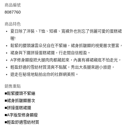
商品編號
【大哥付你分期使用說明】
AFTEE先享後付
1.本服務由台灣大哥大提供，台灣大哥大用戶可立即使用無須另外申請。
8087760
2.付款方式選擇「大哥付你分期」，訂單成立後會自動跳轉到大哥付的交易
相關說明
流程，驗證手機門號後，選擇欲分期的期數、繳款截止日，確認付款後即完
商品特色
【關於「AFTEE先享後付」】
成交易。
ATM付款
AFTEE先享後付是「在收到商品之後才付款」的支付方式。 讓您購物簡單
夏日除了洋裝、T恤、短褲、寬褲外也別忘了俏麗可愛的蛋糕裙
3.實際核准額度、可分期數及費用金額請依後續交易確認頁面所載為準。
便利好安心！
4.訂單成立30分鐘內，如未前往確認交易或遇審核未通過，訂單將自動取
喔!
１．簡單：不需註冊會員、不需綁卡、不需儲值。
運送方式
消。如遇「轉專審核」未通過狀況，表示未達大哥付你分期系統評分，恕無
２．便利：只要手機號碼，簡訊認證，即可結帳。
鬆緊的腰頭讓雲朵兒自在不緊繃，裙身抓皺顯的視覺層次豐富，
法說明評估內容。
３．安心：先確認商品／服務後，再付款。
全家取貨付款
裙身與下擺拼接蛋糕裙擺，行走間自信輕盈。
【繳款方式說明】
1.分期款項不併入電信帳單，「大哥付你分期」於每月結算日後寄送繳費提
每筆NT$70，滿NT$699(含以上)免運費
A字修身顯瘦把大腿肉肉都藏起來，內裏有褲裙襯底不怕走光，
【「AFTEE先享後付」結帳流程】
醒簡訊。
１．於結帳方式選擇「AFTEE先享後付」後，將跳轉至「AFTEE先享後付」
輕盈舒適的雪紡材質清爽不黏膩，秀出大長腿來趟小旅遊，
2.透過簡訊連結打開帳單後，可選擇「超商條碼／台灣大直營門市／銀行轉
付款後全家取貨
結帳頁面，進行簡訊認證並確認金額後，即可完成結帳。
帳／街口支付／iPASS MONEY」等通路繳費。
遊走在秘境地點拍出你的社群網美照。
２．訂單成立數日內，您將收到繳費通知簡訊。
每筆NT$70，滿NT$699(含以上)免運費
３．收到繳費通知簡訊後14天內，點擊此簡訊中的連結，可透過四大超商／
【注意事項】
銷售重點
ATM／網路銀行／等多元方式進行付款，方視為交易完成。
7-11取貨付款
1.本服務係由「台灣大哥大股份有限公司」（以下簡稱本公司）所提供，讓
※ 請注意：結帳手續完成當下不需立刻繳費，但若您需要取消訂單，請聯絡
■鬆緊腰頭不緊繃
用戶於交易時，得透過本服務購買商品或服務，並由商店將買賣／分期付款
每筆NT$70，滿NT$799(含以上)免運費
購買商品的店家。未經商家同意取消之訂單仍視為有效，需透過AFTEE先享
買賣價金債權讓與本公司後，依約使用本公司帳單繳交帳款。
■裙身抓皺顯層次
後付繳納相關費用。
2.基於同意付款使用「大哥付你分期」之契約關係目的，商店將以您的個人
付款後7-11取貨
※ 交易是否成功請以「AFTEE先享後付 」之結帳頁面顯示為準，若有關於
■拼接蛋糕裙擺
資料（包含姓名、電話或地址）提供予台灣大哥大進項蒐集、處理及利用，
是否繳費成功／繳費後需取消欲退款等相關疑問，請聯繫「AFTEE先享後付
■A字版型修身顯瘦
每筆NT$70，滿NT$699(含以上)免運費
由本公司與您本人進行分期帳單所需資料之確認、核對及更正。
客戶支援中心」
https://netprotections.freshdesk.com/support/home
3.完整用戶服務條款，請詳閱以下連結：
https://oppay.tw/userRule
■輕盈舒適雪紡材質
宅配
【注意事項】