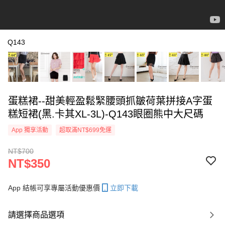
Q143
蛋糕裙--甜美輕盈鬆緊腰頭抓皺荷葉拼接A字蛋
糕短裙(黑.卡其XL-3L)-Q143眼圈熊中大尺碼
App 獨享活動
超取滿NT$699免運
NT$700
NT$350
App 結帳可享專屬活動優惠價
立即下載
請選擇商品選項