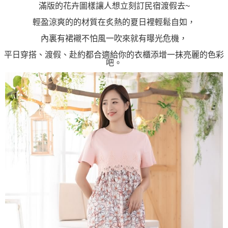
滿版的花卉圖樣讓人想立刻訂民宿渡假去~
輕盈涼爽的的材質在炙熱的夏日裡輕鬆自如，
內裏有裙襯不怕風一吹來就有曝光危機，
平日穿搭、渡假、赴約都合適給你的衣櫃添增一抹亮麗的色彩
吧。