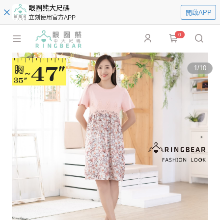
眼圈熊大尺碼
開啟APP
立刻使用官方APP
0
1
/
10