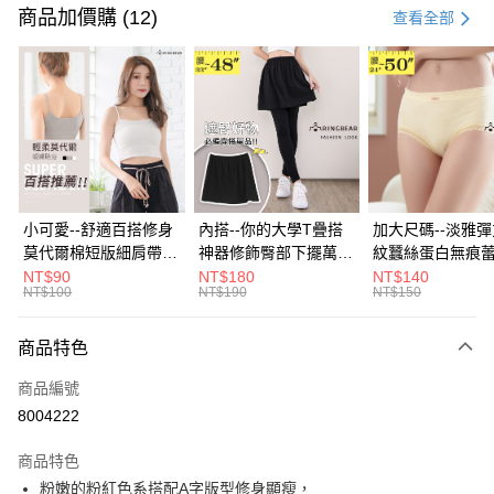
信用卡一次付款
商品加價購 (12)
查看全部
超商取貨付款
LINE Pay
Apple Pay
街口支付
悠遊付
小可愛--舒適百搭修身
內搭--你的大學T疊搭
加大尺碼--淡雅
莫代爾棉短版細肩帶素
神器修飾臀部下擺萬用
紋蠶絲蛋白無痕
Google Pay
色背心(白.黑.灰L-2L)-
內搭裙/遮臀裙(黑2L-
角內褲(白.粉.藍.黃
NT$90
NT$180
NT$140
NT$100
NT$190
NT$150
U582眼圈熊中大尺碼
6L)-Q155眼圈熊中大
3L)-L28眼圈熊
全盈+PAY
尺碼
碼
大哥付你分期
商品特色
相關說明
商品編號
【大哥付你分期使用說明】
AFTEE先享後付
1.本服務由台灣大哥大提供，台灣大哥大用戶可立即使用無須另外申請。
8004222
2.付款方式選擇「大哥付你分期」，訂單成立後會自動跳轉到大哥付的交易
相關說明
流程，驗證手機門號後，選擇欲分期的期數、繳款截止日，確認付款後即完
商品特色
【關於「AFTEE先享後付」】
成交易。
ATM付款
AFTEE先享後付是「在收到商品之後才付款」的支付方式。 讓您購物簡單
粉嫩的粉紅色系搭配A字版型修身顯瘦，
3.實際核准額度、可分期數及費用金額請依後續交易確認頁面所載為準。