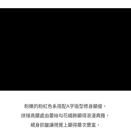
「AFTEE先享後付」，若未經同意申辦者引起之損失，本公司不負相關責
任。
４．使用「AFTEE先享後付」時，將依據個別帳號之用戶狀況，依本公司即
時審查核予不同之上限額度；若仍有額度不足之情形，本公司將視審查結果
請求用戶進行身份認證。
５．嚴禁一人註冊多個帳號或使用他人資訊註冊。若發現惡意使用之情形，
恩沛科技股份有限公司將有權停止該用戶之使用額度並採取法律行動。
粉嫩的粉紅色系搭配A字版型修身顯瘦，
拼接高腰處由蕾絲勾花綴飾顯得浪漫典雅，
裙身抓皺讓視覺上顯得層次豐富，