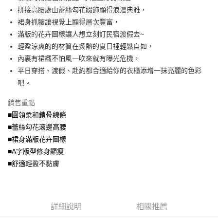
便利好安心！
4.訂單成立30分鐘內，如未前往確認交易或遇審核未通過，訂單將自動取
拼接高腰處由蕾絲勾花綴飾顯得浪漫典雅，
１．簡單：不需註冊會員、不需綁卡、不需儲值。
運送方式
消。如遇「轉專審核」未通過狀況，表示未達大哥付你分期系統評分，恕無
２．便利：只要手機號碼，簡訊認證，即可結帳。
裙身抓皺讓視覺上顯得層次豐富，
法說明評估內容。
３．安心：先確認商品／服務後，再付款。
全家取貨付款
滿版的花卉圖樣讓人想立刻訂民宿渡假去~
【繳款方式說明】
1.分期款項不併入電信帳單，「大哥付你分期」於每月結算日後寄送繳費提
每筆NT$70，滿NT$699(含以上)免運費
輕盈涼爽的的材質在炙熱的夏日裡輕鬆自如，
【「AFTEE先享後付」結帳流程】
醒簡訊。
１．於結帳方式選擇「AFTEE先享後付」後，將跳轉至「AFTEE先享後付」
內裏有裙襯不怕風一吹來就有曝光危機，
2.透過簡訊連結打開帳單後，可選擇「超商條碼／台灣大直營門市／銀行轉
付款後全家取貨
結帳頁面，進行簡訊認證並確認金額後，即可完成結帳。
帳／街口支付／iPASS MONEY」等通路繳費。
平日穿搭、渡假、赴約都合適給你的衣櫃添增一抹亮麗的色彩
２．訂單成立數日內，您將收到繳費通知簡訊。
每筆NT$70，滿NT$699(含以上)免運費
３．收到繳費通知簡訊後14天內，點擊此簡訊中的連結，可透過四大超商／
吧。
【注意事項】
ATM／網路銀行／等多元方式進行付款，方視為交易完成。
7-11取貨付款
1.本服務係由「台灣大哥大股份有限公司」（以下簡稱本公司）所提供，讓
※ 請注意：結帳手續完成當下不需立刻繳費，但若您需要取消訂單，請聯絡
銷售重點
用戶於交易時，得透過本服務購買商品或服務，並由商店將買賣／分期付款
每筆NT$70，滿NT$799(含以上)免運費
購買商品的店家。未經商家同意取消之訂單仍視為有效，需透過AFTEE先享
買賣價金債權讓與本公司後，依約使用本公司帳單繳交帳款。
■圓領柔和鎖骨線條
後付繳納相關費用。
2.基於同意付款使用「大哥付你分期」之契約關係目的，商店將以您的個人
付款後7-11取貨
※ 交易是否成功請以「AFTEE先享後付 」之結帳頁面顯示為準，若有關於
■蕾絲勾花滾邊高腰
資料（包含姓名、電話或地址）提供予台灣大哥大進項蒐集、處理及利用，
是否繳費成功／繳費後需取消欲退款等相關疑問，請聯繫「AFTEE先享後付
■裙身滿版花卉圖樣
每筆NT$70，滿NT$699(含以上)免運費
由本公司與您本人進行分期帳單所需資料之確認、核對及更正。
客戶支援中心」
https://netprotections.freshdesk.com/support/home
3.完整用戶服務條款，請詳閱以下連結：
https://oppay.tw/userRule
■A字版型修身顯瘦
宅配
【注意事項】
■舒適輕盈不黏膚
１．透過由恩沛科技股份有限公司提供之「AFTEE先享後付」服務完成之交
每筆NT$100，滿NT$1,000(含以上)免運費
易，需依本服務之必要範圍內提供個人資料，並將交易相關給付款項請求債
權轉讓予恩沛科技股份有限公司。
２．關於個人資料處理事宜，請瀏覽以下網址：
https://aftee.tw/terms/#terms3
詳細說明
相關推薦
３．未成年的使用者請事先徵得法定代理人或監護人之同意方可使用