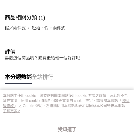
商品相關分類 (1)
假／兩件式
短袖．假／兩件式
評價
喜歡這個商品嗎？購買後給他一個好評吧
本分類熱銷
全站排行
本網站中使用 cookie，欲查詢有關本網站使用 cookie 方式之詳情，及若您不希
熱門標籤
望在電腦上使用 cookie 時應如何變更電腦的 cookie 設定，請參閱本網站「
隱私
權條款
」之 Cookie 聲明。您繼續使用本網站即表示您同意本公司得按本網站使
用條款之 Cookie 聲明使用 cookie。
了解更多 >
我知道了