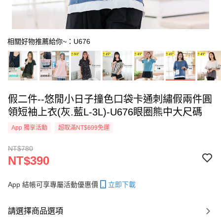
相關好物推薦給你~：U676
假二件--悠閒小日子撞色口袋卡通刺繡假兩件圓
領短袖上衣(灰.藍L-3L)-U676眼圈熊中大尺碼
App 獨享活動
超取滿NT$699免運
NT$780
NT$390
App 結帳可享專屬活動優惠價
立即下載
請選擇商品選項