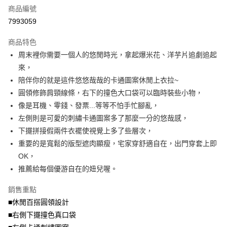
商品編號
【大哥付你分期使用說明】
AFTEE先享後付
1.本服務由台灣大哥大提供，台灣大哥大用戶可立即使用無須另外申請。
7993059
2.付款方式選擇「大哥付你分期」，訂單成立後會自動跳轉到大哥付的交易
相關說明
流程，驗證手機門號後，選擇欲分期的期數、繳款截止日，確認付款後即完
商品特色
【關於「AFTEE先享後付」】
成交易。
ATM付款
AFTEE先享後付是「在收到商品之後才付款」的支付方式。 讓您購物簡單
周末裡你需要一個人的悠閒時光，拿起爆米花、洋芋片追劇追起
3.實際核准額度、可分期數及費用金額請依後續交易確認頁面所載為準。
便利好安心！
4.訂單成立30分鐘內，如未前往確認交易或遇審核未通過，訂單將自動取
來，
１．簡單：不需註冊會員、不需綁卡、不需儲值。
運送方式
消。如遇「轉專審核」未通過狀況，表示未達大哥付你分期系統評分，恕無
２．便利：只要手機號碼，簡訊認證，即可結帳。
陪伴你的就是這件悠悠哉哉的卡通圖案休閒上衣拉~
法說明評估內容。
３．安心：先確認商品／服務後，再付款。
全家取貨付款
圓領修飾肩頸線條，右下的撞色大口袋可以臨時裝些小物，
【繳款方式說明】
1.分期款項不併入電信帳單，「大哥付你分期」於每月結算日後寄送繳費提
每筆NT$70，滿NT$699(含以上)免運費
像是耳機、零錢、發票...等等不怕手忙腳亂，
【「AFTEE先享後付」結帳流程】
醒簡訊。
１．於結帳方式選擇「AFTEE先享後付」後，將跳轉至「AFTEE先享後付」
左側則是可愛的刺繡卡通圖案多了那麼一分的悠哉感，
2.透過簡訊連結打開帳單後，可選擇「超商條碼／台灣大直營門市／銀行轉
付款後全家取貨
結帳頁面，進行簡訊認證並確認金額後，即可完成結帳。
帳／街口支付／iPASS MONEY」等通路繳費。
下擺拼接假兩件衣襬使視覺上多了些層次，
２．訂單成立數日內，您將收到繳費通知簡訊。
每筆NT$70，滿NT$699(含以上)免運費
３．收到繳費通知簡訊後14天內，點擊此簡訊中的連結，可透過四大超商／
重要的是寬鬆的版型遮肉顯瘦，宅家穿舒適自在，出門穿套上即
【注意事項】
ATM／網路銀行／等多元方式進行付款，方視為交易完成。
OK，
7-11取貨付款
1.本服務係由「台灣大哥大股份有限公司」（以下簡稱本公司）所提供，讓
※ 請注意：結帳手續完成當下不需立刻繳費，但若您需要取消訂單，請聯絡
用戶於交易時，得透過本服務購買商品或服務，並由商店將買賣／分期付款
推薦給每個優游自在的妞兒喔。
每筆NT$70，滿NT$799(含以上)免運費
購買商品的店家。未經商家同意取消之訂單仍視為有效，需透過AFTEE先享
買賣價金債權讓與本公司後，依約使用本公司帳單繳交帳款。
後付繳納相關費用。
2.基於同意付款使用「大哥付你分期」之契約關係目的，商店將以您的個人
付款後7-11取貨
※ 交易是否成功請以「AFTEE先享後付 」之結帳頁面顯示為準，若有關於
銷售重點
資料（包含姓名、電話或地址）提供予台灣大哥大進項蒐集、處理及利用，
是否繳費成功／繳費後需取消欲退款等相關疑問，請聯繫「AFTEE先享後付
■休閒百搭圓領設計
每筆NT$70，滿NT$699(含以上)免運費
由本公司與您本人進行分期帳單所需資料之確認、核對及更正。
客戶支援中心」
https://netprotections.freshdesk.com/support/home
3.完整用戶服務條款，請詳閱以下連結：
https://oppay.tw/userRule
■右側下擺撞色真口袋
宅配
【注意事項】