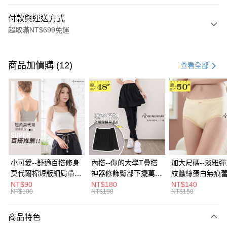
付款與運送方式
超取滿NT$699免運
付款方式
信用卡一次付款
商品加價購 (12)
查看全部
超商取貨付款
LINE Pay
Apple Pay
街口支付
悠遊付
小可愛--舒適百搭修身
內搭--你的大學T疊搭
加大尺碼--淡雅
莫代爾棉短版細肩帶素
神器修飾臀部下擺萬用
紋蠶絲蛋白無痕
Google Pay
色背心(白.黑.灰L-2L)-
內搭裙/遮臀裙(黑2L-
角內褲(白.粉.藍.黃
NT$90
NT$180
NT$140
NT$100
NT$190
NT$150
U582眼圈熊中大尺碼
6L)-Q155眼圈熊中大
3L)-L28眼圈熊
全盈+PAY
尺碼
碼
大哥付你分期
商品特色
相關說明