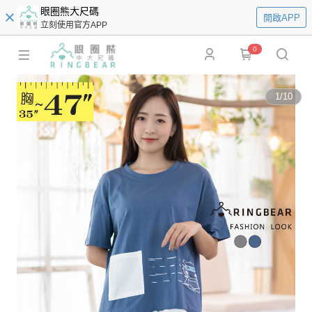
眼圈熊大尺碼
開啟APP
立刻使用官方APP
0
1
/
10