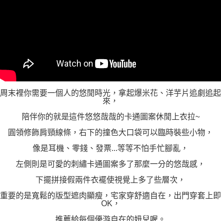
周末裡你需要一個人的悠閒時光，拿起爆米花、洋芋片追劇追起
來，
陪伴你的就是這件悠悠哉哉的卡通圖案休閒上衣拉~
圓領修飾肩頸線條，右下的撞色大口袋可以臨時裝些小物，
像是耳機、零錢、發票...等等不怕手忙腳亂，
左側則是可愛的刺繡卡通圖案多了那麼一分的悠哉感，
下擺拼接假兩件衣襬使視覺上多了些層次，
重要的是寬鬆的版型遮肉顯瘦，宅家穿舒適自在，出門穿套上即
OK，
推薦給每個優游自在的妞兒喔。